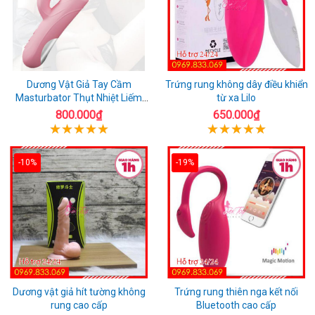
Dương Vật Giả Tay Cầm
Trứng rung không dây điều khiển
Masturbator Thụt Nhiệt Liếm
từ xa Lilo
Rung
800.000₫
650.000₫
-10%
-19%
Dương vật giả hít tường không
Trứng rung thiên nga kết nối
rung cao cấp
Bluetooth cao cấp