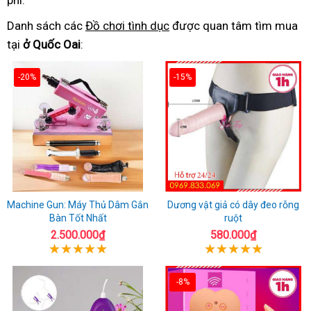
phí.
Danh sách các
Đồ chơi tình dục
được quan tâm tìm mua
tại
ở Quốc Oai
:
-20%
-15%
Machine Gun: Máy Thủ Dâm Gắn
Dương vật giả có dây đeo rỗng
Bàn Tốt Nhất
ruột
2.500.000₫
580.000₫
-8%