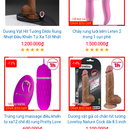
Dương Vật Hít Tường Dildo Rung
Chày rung lưỡi liếm Leten 2
Nhiệt Điều Khiển Từ Xa Tốt Nhất
trong 1 cực phê
1.200.000₫
1.500.000₫
-13%
-14%
Trứng rung massage điều khiển
Dương vật giả có chân hít tường
từ xa12 chế độ rung Pretty Love
Lovetoy Nature Cock dài 8.5 inch
600.000₫
1.100.000₫