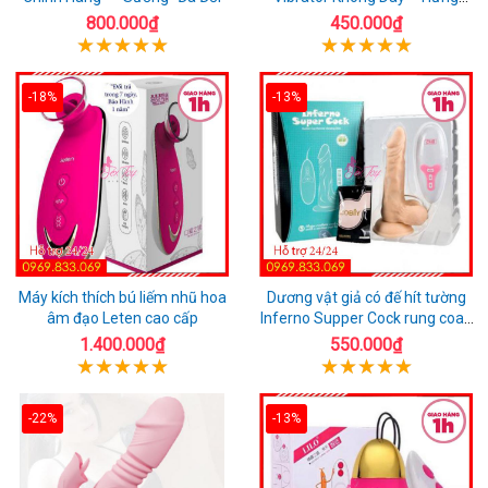
Phấn Mọi Nơi
800.000₫
450.000₫
-18%
-13%
Máy kích thích bú liếm nhũ hoa
Dương vật giả có đế hít tường
âm đạo Leten cao cấp
Inferno Supper Cock rung coay
7 chế độ
1.400.000₫
550.000₫
-22%
-13%