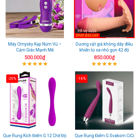
Máy Omysky Kẹp Núm Vú –
Dương vật giả không dây điều
Cảm Giác Mạnh Mẽ
khiển từ xa nhỏ gọn 42 độ
500.000₫
850.000₫
-20%
-16%
Que Rung Kích Điểm G 12 Chế Độ
Que Rung Điểm G Svakom CiCi