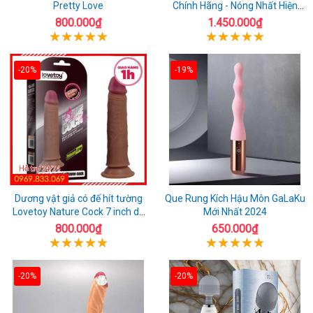
Pretty Love
Chính Hãng - Nóng Nhất Hiện
Nay
800.000₫
1.450.000₫
-20%
-19%
Dương vật giả có đế hít tường
Que Rung Kích Hậu Môn GaLaKu
Lovetoy Nature Cock 7 inch da
Mới Nhất 2024
đen
800.000₫
650.000₫
-20%
-20%