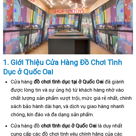
1. Gi
ớ
i Thi
ệ
u C
ử
a Hàng
Đồ
Ch
ơ
i Tình
Dục
ở Quốc Oai
Cửa hàng
đồ chơi tình dục tại ở Quốc Oai
đã giành
được lòng tin và sự ủng hộ từ khách hàng nhờ vào
chất lượng sản phẩm vượt trội, mức giá rẻ nhất, chính
sách bảo hành dài hạn, và dịch vụ giao hàng nhanh
chóng, kín đáo và đa dạng sản phẩm.
Cửa hàng đồ
chơi tình dục ở Quốc Oai
là duy nhất
cung cấp các đồ chơi tình yêu chính hãng của các