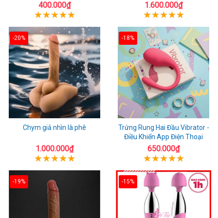
400.000₫
1.600.000₫
-20%
-18%
Chym giả nhìn là phê
Trứng Rung Hai Đầu Vibrator -
Điều Khiển App Điện Thoại
1.000.000₫
650.000₫
-19%
-15%