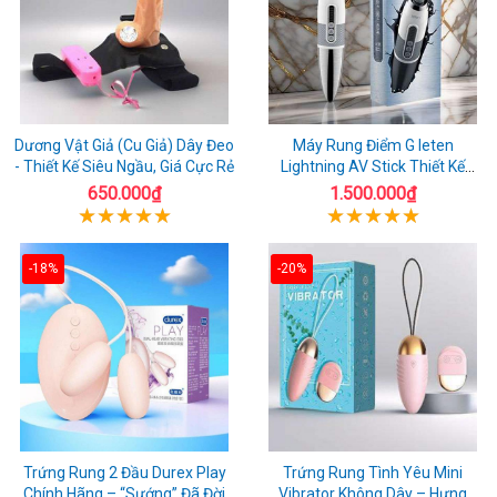
Dương Vật Giả (Cu Giả) Dây Đeo
Máy Rung Điểm G leten
- Thiết Kế Siêu Ngầu, Giá Cực Rẻ
Lightning AV Stick Thiết Kế
Thông Minh
650.000₫
1.500.000₫
-18%
-20%
Trứng Rung 2 Đầu Durex Play
Trứng Rung Tình Yêu Mini
Chính Hãng – “Sướng” Đã Đời
Vibrator Không Dây – Hưng