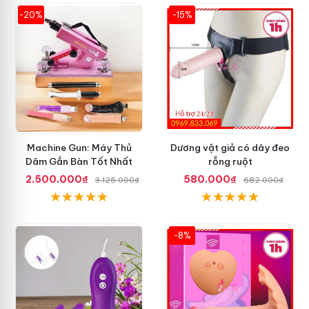
-20%
-15%
Machine Gun: Máy Thủ
Dương vật giả có dây đeo
Dâm Gắn Bàn Tốt Nhất
rỗng ruột
2.500.000₫
580.000₫
3.125.000₫
682.000₫
-8%