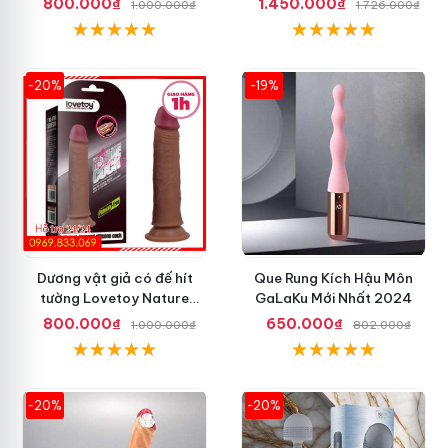
800.000₫
1.450.000₫
1.000.000₫
1.726.000₫
-20%
-19%
Dương vật giả có đế hít
Que Rung Kích Hậu Môn
tường Lovetoy Nature
GaLaKu Mới Nhất 2024
Cock 7 inch da đen
800.000₫
650.000₫
1.000.000₫
802.000₫
-20%
-20%