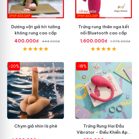
Dương vật giả hít tường
Trứng rung thiên nga kết
không rung cao cấp
nối Bluetooth cao cấp
400.000₫
1.600.000₫
444.000₫
1.975.000₫
-20%
-18%
Chym giả nhìn là phê
Trứng Rung Hai Đầu
Vibrator - Điều Khiển App
Điện Thoại