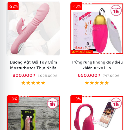
-22%
-13%
Dương Vật Giả Tay Cầm
Trứng rung không dây điều
Masturbator Thụt Nhiệt
khiển từ xa Lilo
Liếm Rung
800.000₫
650.000₫
1.025.000₫
747.000₫
-10%
-19%