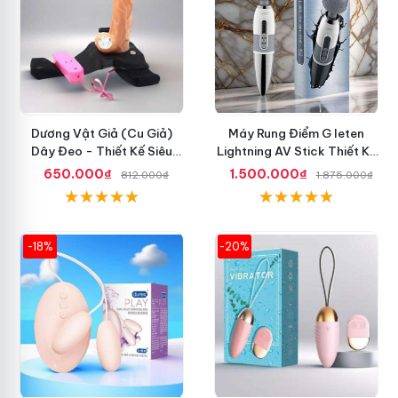
Dương Vật Giả (Cu Giả)
Máy Rung Điểm G leten
Dây Đeo - Thiết Kế Siêu
Lightning AV Stick Thiết Kế
Ngầu, Giá Cực Rẻ
Thông Minh
650.000₫
1.500.000₫
812.000₫
1.875.000₫
-18%
-20%