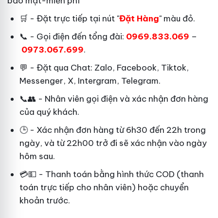
bảo mật-miễn phí
🛒 - Đặt trực tiếp tại nút "
Đặt Hàng
" màu đỏ.
📞 - Gọi điện đến tổng đài:
0969.833.069
–
0973.067.699
.
💬 - Đặt qua Chat:
Zalo, Facebook, Tiktok,
Messenger, X, Intergram, Telegram
.
📞👥 - Nhân viên gọi điện và xác nhận đơn hàng
của quý khách.
🕒 - Xác nhận đơn hàng từ 6h30 đến 22h trong
ngày, và từ 22h00 trở đi sẽ xác nhận vào ngày
hôm sau.
💳💵 - Thanh toán bằng hình thức COD (thanh
toán trực tiếp cho nhân viên) hoặc chuyển
khoản trước.