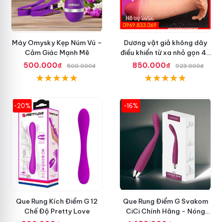
Máy Omysky Kẹp Núm Vú –
Dương vật giả không dây
Cảm Giác Mạnh Mẽ
điều khiển từ xa nhỏ gọn 42
độ
500.000₫
850.000₫
500.000₫
923.000₫
-20%
-16%
Que Rung Kích Điểm G 12
Que Rung Điểm G Svakom
Chế Độ Pretty Love
CiCi Chính Hãng - Nóng
Nhất Hiện Nay