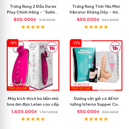
Trứng Rung 2 Đầu Durex
Trứng Rung Tình Yêu Mini
Play Chính Hãng – “Sướng”
Vibrator Không Dây – Hưng
Đã Đời
Phấn Mọi Nơi
800.000₫
450.000₫
975.000₫
562.000₫
-18%
-13%
Máy kích thích bú liếm nhũ
Dương vật giả có đế hít
hoa âm đạo Leten cao cấp
tường Inferno Supper Cock
rung coay 7 chế độ
1.400.000₫
550.000₫
1.707.000₫
632.000₫