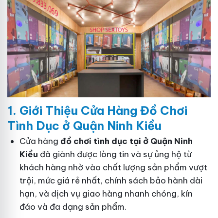
1. Gi
ớ
i Thi
ệ
u C
ử
a Hàng
Đồ
Ch
ơ
i
Tình Dục
ở Quận Ninh Kiều
Cửa hàng
đồ chơi tình dục tại ở Quận Ninh
Kiều
đã giành được lòng tin và sự ủng hộ từ
khách hàng nhờ vào chất lượng sản phẩm vượt
trội, mức giá rẻ nhất, chính sách bảo hành dài
hạn, và dịch vụ giao hàng nhanh chóng, kín
đáo và đa dạng sản phẩm.