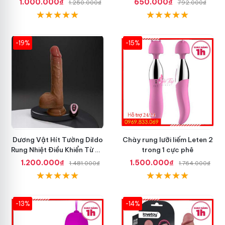
1.000.000₫
650.000₫
1.250.000₫
792.000₫
-19%
-15%
Dương Vật Hít Tường Dildo
Chày rung lưỡi liếm Leten 2
Rung Nhiệt Điều Khiển Từ Xa
trong 1 cực phê
Tốt Nhất
1.200.000₫
1.500.000₫
1.481.000₫
1.764.000₫
-13%
-14%