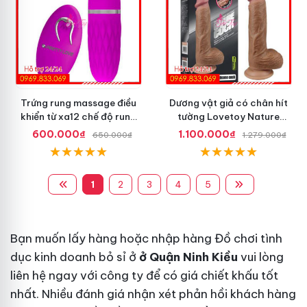
Trứng rung massage điều
Dương vật giả có chân hít
khiển từ xa12 chế độ rung
tường Lovetoy Nature
Pretty Love
Cock dài 8.5 inch
600.000₫
1.100.000₫
650.000₫
1.279.000₫
1
2
3
4
5
Bạn muốn lấy hàng hoặc nhập hàng Đồ chơi tình
dục kinh doanh bỏ sỉ ở
ở Quận Ninh Kiều
vui lòng
liên hệ ngay với công ty để có giá chiết khấu tốt
nhất. Nhiều đánh giá nhận xét phản hồi khách hàng