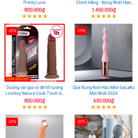
Pretty Love
Chính Hãng - Nóng Nhất Hiện
Nay
800.000₫
1.450.000₫
-20%
-19%
Dương vật giả có đế hít tường
Que Rung Kích Hậu Môn GaLaKu
Lovetoy Nature Cock 7 inch da
Mới Nhất 2024
đen
800.000₫
650.000₫
-20%
-20%