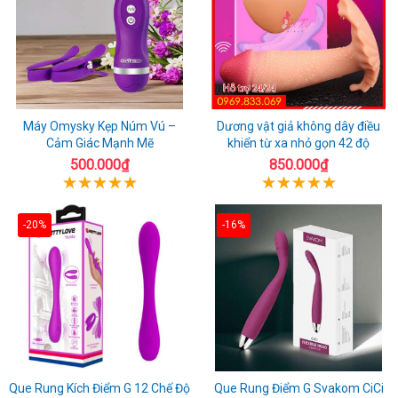
Máy Omysky Kẹp Núm Vú –
Dương vật giả không dây điều
Cảm Giác Mạnh Mẽ
khiển từ xa nhỏ gọn 42 độ
500.000₫
850.000₫
-20%
-16%
Que Rung Kích Điểm G 12 Chế Độ
Que Rung Điểm G Svakom CiCi