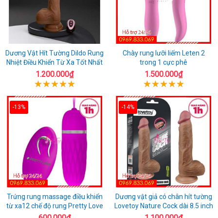
Dương Vật Hít Tường Dildo Rung
Chày rung lưỡi liếm Leten 2
Nhiệt Điều Khiển Từ Xa Tốt Nhất
trong 1 cực phê
1.200.000₫
1.500.000₫
-13%
-14%
Trứng rung massage điều khiển
Dương vật giả có chân hít tường
từ xa12 chế độ rung Pretty Love
Lovetoy Nature Cock dài 8.5 inch
600.000₫
1.100.000₫