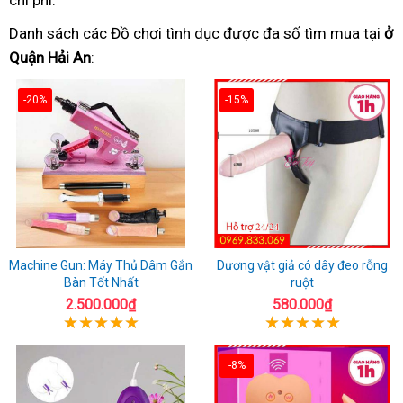
chi phí.
Danh sách các
Đồ chơi tình dục
được đa số tìm mua tại
ở
Quận Hải An
:
-20%
-15%
Machine Gun: Máy Thủ Dâm Gắn
Dương vật giả có dây đeo rỗng
Bàn Tốt Nhất
ruột
2.500.000₫
580.000₫
-8%