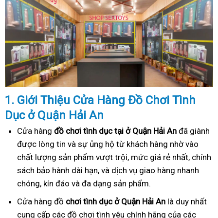
1. Gi
ớ
i Thi
ệ
u C
ử
a Hàng
Đồ
Ch
ơ
i Tình
Dục
ở Quận Hải An
Cửa hàng
đồ chơi tình dục tại ở Quận Hải An
đã giành
được lòng tin và sự ủng hộ từ khách hàng nhờ vào
chất lượng sản phẩm vượt trội, mức giá rẻ nhất, chính
sách bảo hành dài hạn, và dịch vụ giao hàng nhanh
chóng, kín đáo và đa dạng sản phẩm.
Cửa hàng đồ
chơi tình dục ở Quận Hải An
là duy nhất
cung cấp các đồ chơi tình yêu chính hãng của các