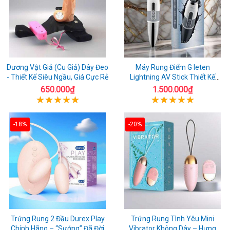
Dương Vật Giả (Cu Giả) Dây Đeo
Máy Rung Điểm G leten
- Thiết Kế Siêu Ngầu, Giá Cực Rẻ
Lightning AV Stick Thiết Kế
Thông Minh
650.000₫
1.500.000₫
-18%
-20%
Trứng Rung 2 Đầu Durex Play
Trứng Rung Tình Yêu Mini
Chính Hãng – “Sướng” Đã Đời
Vibrator Không Dây – Hưng