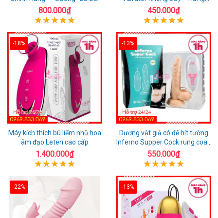
Phấn Mọi Nơi
800.000₫
450.000₫
-18%
-13%
Máy kích thích bú liếm nhũ hoa
Dương vật giả có đế hít tường
âm đạo Leten cao cấp
Inferno Supper Cock rung coay
7 chế độ
1.400.000₫
550.000₫
-22%
-13%