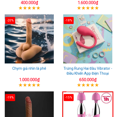
400.000₫
1.600.000₫
-20%
-18%
Chym giả nhìn là phê
Trứng Rung Hai Đầu Vibrator -
Điều Khiển App Điện Thoại
1.000.000₫
650.000₫
-19%
-15%