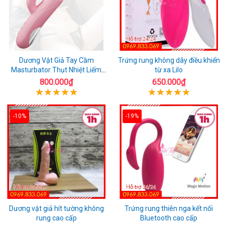
Dương Vật Giả Tay Cầm
Trứng rung không dây điều khiển
Masturbator Thụt Nhiệt Liếm
từ xa Lilo
Rung
800.000₫
650.000₫
-10%
-19%
Dương vật giả hít tường không
Trứng rung thiên nga kết nối
rung cao cấp
Bluetooth cao cấp