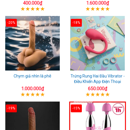
400.000₫
1.600.000₫
-20%
-18%
Chym giả nhìn là phê
Trứng Rung Hai Đầu Vibrator -
Điều Khiển App Điện Thoại
1.000.000₫
650.000₫
-19%
-15%