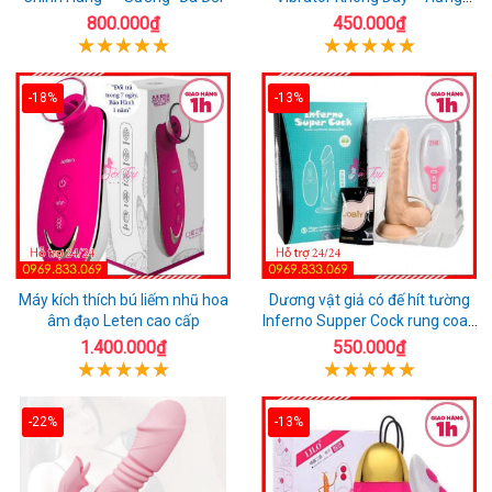
Phấn Mọi Nơi
800.000₫
450.000₫
-18%
-13%
Máy kích thích bú liếm nhũ hoa
Dương vật giả có đế hít tường
âm đạo Leten cao cấp
Inferno Supper Cock rung coay
7 chế độ
1.400.000₫
550.000₫
-22%
-13%