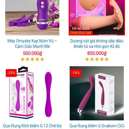
Máy Omysky Kẹp Núm Vú –
Dương vật giả không dây điều
Cảm Giác Mạnh Mẽ
khiển từ xa nhỏ gọn 42 độ
500.000₫
850.000₫
-20%
-16%
Que Rung Kích Điểm G 12 Chế Độ
Que Rung Điểm G Svakom CiCi