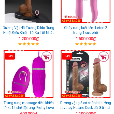
Dương Vật Hít Tường Dildo Rung
Chày rung lưỡi liếm Leten 2
Nhiệt Điều Khiển Từ Xa Tốt Nhất
trong 1 cực phê
1.200.000₫
1.500.000₫
-13%
-14%
Trứng rung massage điều khiển
Dương vật giả có chân hít tường
từ xa12 chế độ rung Pretty Love
Lovetoy Nature Cock dài 8.5 inch
600.000₫
1.100.000₫