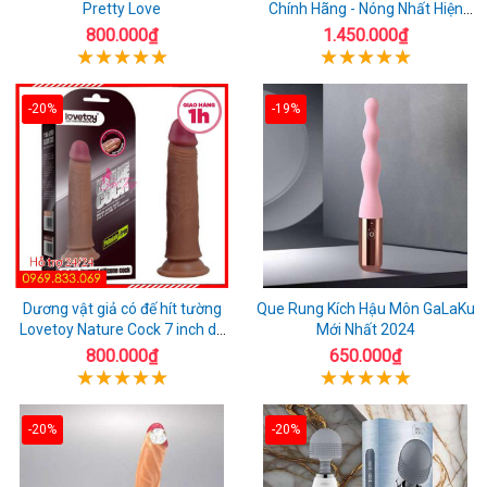
Pretty Love
Chính Hãng - Nóng Nhất Hiện
Nay
800.000₫
1.450.000₫
-20%
-19%
Dương vật giả có đế hít tường
Que Rung Kích Hậu Môn GaLaKu
Lovetoy Nature Cock 7 inch da
Mới Nhất 2024
đen
800.000₫
650.000₫
-20%
-20%