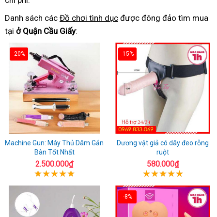
chi phí.
Danh sách các
Đồ chơi tình dục
được đông đảo tìm mua
tại
ở Quận Cầu Giấy
:
-20%
-15%
Machine Gun: Máy Thủ Dâm Gắn
Dương vật giả có dây đeo rỗng
Bàn Tốt Nhất
ruột
2.500.000₫
580.000₫
-8%