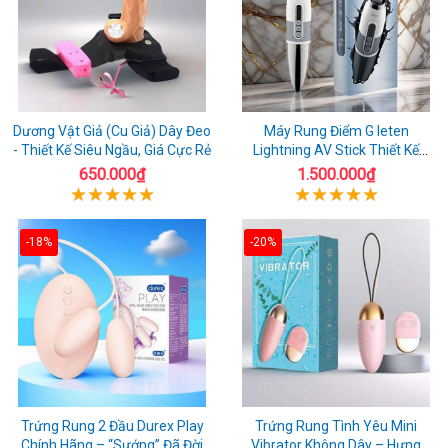
Dương Vật Giả (Cu Giả) Dây Đeo
Máy Rung Điểm G leten
- Thiết Kế Siêu Ngầu, Giá Cực Rẻ
Lightning AV Stick Thiết Kế
Thông Minh
650.000₫
1.500.000₫
-18%
-20%
Trứng Rung 2 Đầu Durex Play
Trứng Rung Tình Yêu Mini
Chính Hãng – “Sướng” Đã Đời
Vibrator Không Dây – Hưng