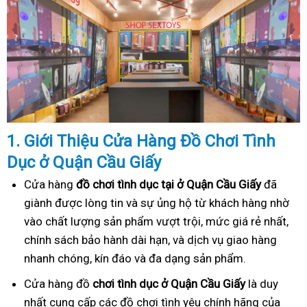
1. Gi
ớ
i Thi
ệ
u C
ử
a Hàng
Đồ
Ch
ơ
i Tình
Dục
ở Quận Cầu Giấy
Cửa hàng
đồ chơi tình dục tại ở Quận Cầu Giấy
đã
giành được lòng tin và sự ủng hộ từ khách hàng nhờ
vào chất lượng sản phẩm vượt trội, mức giá rẻ nhất,
chính sách bảo hành dài hạn, và dịch vụ giao hàng
nhanh chóng, kín đáo và đa dạng sản phẩm.
Cửa hàng đồ
chơi tình dục ở Quận Cầu Giấy
là duy
nhất cung cấp các đồ chơi tình yêu chính hãng của