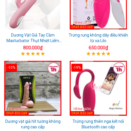
Dương Vật Giả Tay Cầm
Trứng rung không dây điều khiển
Masturbator Thụt Nhiệt Liếm
từ xa Lilo
Rung
800.000₫
650.000₫
-10%
-19%
Dương vật giả hít tường không
Trứng rung thiên nga kết nối
rung cao cấp
Bluetooth cao cấp