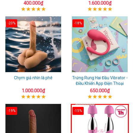
400.000₫
1.600.000₫
-20%
-18%
Chym giả nhìn là phê
Trứng Rung Hai Đầu Vibrator -
Điều Khiển App Điện Thoại
1.000.000₫
650.000₫
-19%
-15%