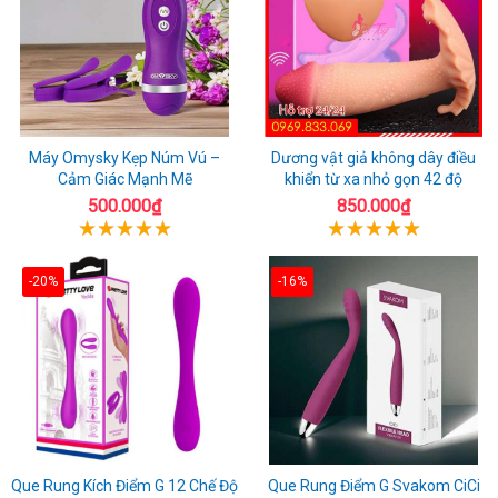
Máy Omysky Kẹp Núm Vú –
Dương vật giả không dây điều
Cảm Giác Mạnh Mẽ
khiển từ xa nhỏ gọn 42 độ
500.000₫
850.000₫
-20%
-16%
Que Rung Kích Điểm G 12 Chế Độ
Que Rung Điểm G Svakom CiCi