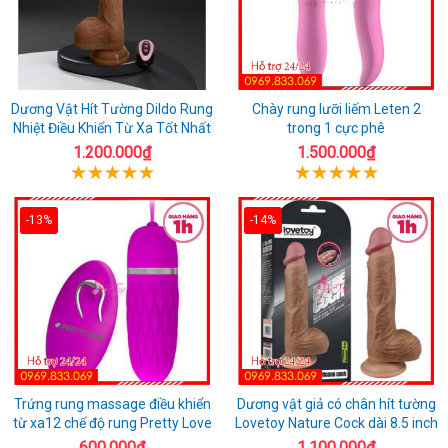
Dương Vật Hít Tường Dildo Rung
Chày rung lưỡi liếm Leten 2
Nhiệt Điều Khiển Từ Xa Tốt Nhất
trong 1 cực phê
1.200.000₫
1.500.000₫
-13%
-14%
Trứng rung massage điều khiển
Dương vật giả có chân hít tường
từ xa12 chế độ rung Pretty Love
Lovetoy Nature Cock dài 8.5 inch
600.000₫
1.100.000₫