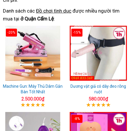
chi phí.
Danh sách các
Đồ chơi tình dục
được nhiều người tìm
mua tại
ở Quận Cẩm Lệ
:
-20%
-15%
Machine Gun: Máy Thủ Dâm Gắn
Dương vật giả có dây đeo rỗng
Bàn Tốt Nhất
ruột
2.500.000₫
580.000₫
-8%