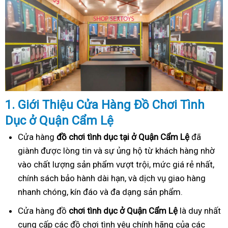
1. Gi
ớ
i Thi
ệ
u C
ử
a Hàng
Đồ
Ch
ơ
i Tình
Dục
ở Quận Cẩm Lệ
Cửa hàng
đồ chơi tình dục tại ở Quận Cẩm Lệ
đã
giành được lòng tin và sự ủng hộ từ khách hàng nhờ
vào chất lượng sản phẩm vượt trội, mức giá rẻ nhất,
chính sách bảo hành dài hạn, và dịch vụ giao hàng
nhanh chóng, kín đáo và đa dạng sản phẩm.
Cửa hàng đồ
chơi tình dục ở Quận Cẩm Lệ
là duy nhất
cung cấp các đồ chơi tình yêu chính hãng của các