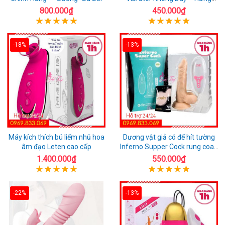
Phấn Mọi Nơi
800.000₫
450.000₫
-18%
-13%
Máy kích thích bú liếm nhũ hoa
Dương vật giả có đế hít tường
âm đạo Leten cao cấp
Inferno Supper Cock rung coay
7 chế độ
1.400.000₫
550.000₫
-22%
-13%