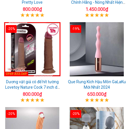
Pretty Love
Chính Hãng - Nóng Nhất Hiện
Nay
800.000₫
1.450.000₫
-20%
-19%
Dương vật giả có đế hít tường
Que Rung Kích Hậu Môn GaLaKu
Lovetoy Nature Cock 7 inch da
Mới Nhất 2024
đen
800.000₫
650.000₫
-20%
-20%