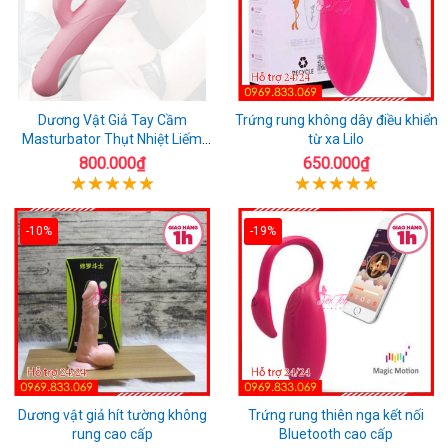
Dương Vật Giả Tay Cầm
Trứng rung không dây điều khiển
Masturbator Thụt Nhiệt Liếm
từ xa Lilo
Rung
800.000₫
650.000₫
-10%
-19%
Dương vật giả hít tường không
Trứng rung thiên nga kết nối
rung cao cấp
Bluetooth cao cấp