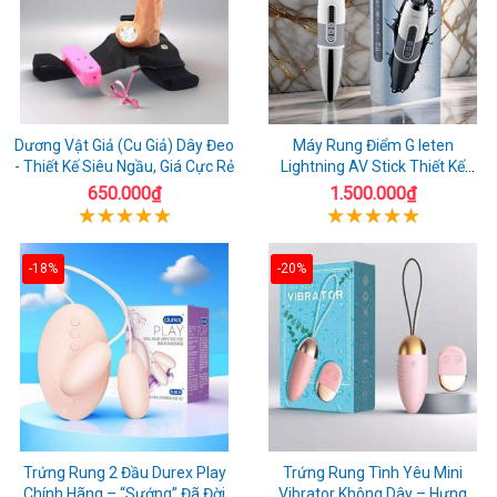
Dương Vật Giả (Cu Giả) Dây Đeo
Máy Rung Điểm G leten
- Thiết Kế Siêu Ngầu, Giá Cực Rẻ
Lightning AV Stick Thiết Kế
Thông Minh
650.000₫
1.500.000₫
-18%
-20%
Trứng Rung 2 Đầu Durex Play
Trứng Rung Tình Yêu Mini
Chính Hãng – “Sướng” Đã Đời
Vibrator Không Dây – Hưng