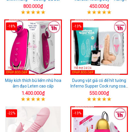
Phấn Mọi Nơi
800.000₫
450.000₫
-18%
-13%
Máy kích thích bú liếm nhũ hoa
Dương vật giả có đế hít tường
âm đạo Leten cao cấp
Inferno Supper Cock rung coay
7 chế độ
1.400.000₫
550.000₫
-22%
-13%