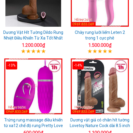
Dương Vật Hít Tường Dildo Rung
Chày rung lưỡi liếm Leten 2
Nhiệt Điều Khiển Từ Xa Tốt Nhất
trong 1 cực phê
1.200.000₫
1.500.000₫
-13%
-14%
Trứng rung massage điều khiển
Dương vật giả có chân hít tường
từ xa12 chế độ rung Pretty Love
Lovetoy Nature Cock dài 8.5 inch
600.000₫
1.100.000₫