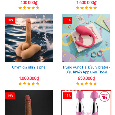
400.000₫
1.600.000₫
-20%
-18%
Chym giả nhìn là phê
Trứng Rung Hai Đầu Vibrator -
Điều Khiển App Điện Thoại
1.000.000₫
650.000₫
-19%
-15%