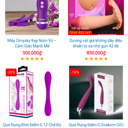
Máy Omysky Kẹp Núm Vú –
Dương vật giả không dây điều
Cảm Giác Mạnh Mẽ
khiển từ xa nhỏ gọn 42 độ
500.000₫
850.000₫
-20%
-16%
Que Rung Kích Điểm G 12 Chế Độ
Que Rung Điểm G Svakom CiCi