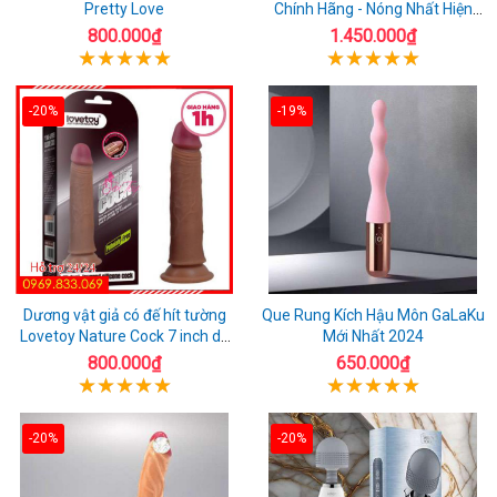
Pretty Love
Chính Hãng - Nóng Nhất Hiện
Nay
800.000₫
1.450.000₫
-20%
-19%
Dương vật giả có đế hít tường
Que Rung Kích Hậu Môn GaLaKu
Lovetoy Nature Cock 7 inch da
Mới Nhất 2024
đen
800.000₫
650.000₫
-20%
-20%