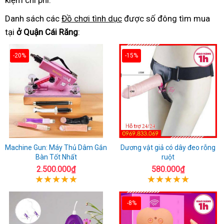
kiệm chi phí.
Danh sách các
Đồ chơi tình dục
được số đông tìm mua
tại
ở Quận Cái Răng
:
-20%
-15%
Machine Gun: Máy Thủ Dâm Gắn
Dương vật giả có dây đeo rỗng
Bàn Tốt Nhất
ruột
2.500.000₫
580.000₫
-8%