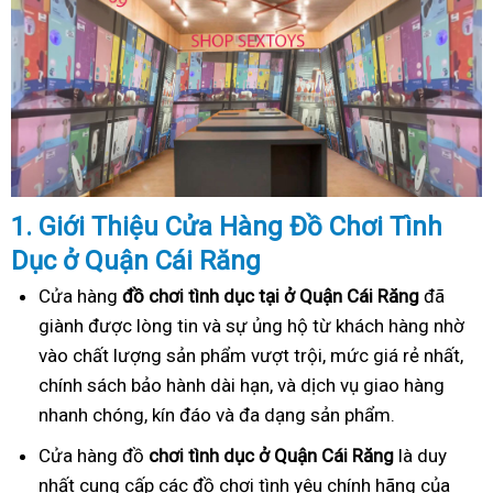
1. Gi
ớ
i Thi
ệ
u C
ử
a Hàng
Đồ
Ch
ơ
i Tình
Dục
ở Quận Cái Răng
Cửa hàng
đồ chơi tình dục tại ở Quận Cái Răng
đã
giành được lòng tin và sự ủng hộ từ khách hàng nhờ
vào chất lượng sản phẩm vượt trội, mức giá rẻ nhất,
chính sách bảo hành dài hạn, và dịch vụ giao hàng
nhanh chóng, kín đáo và đa dạng sản phẩm.
Cửa hàng đồ
chơi tình dục ở Quận Cái Răng
là duy
nhất cung cấp các đồ chơi tình yêu chính hãng của