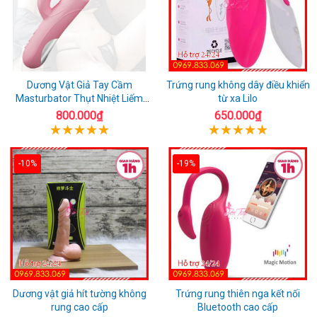
Dương Vật Giả Tay Cầm
Trứng rung không dây điều khiển
Masturbator Thụt Nhiệt Liếm
từ xa Lilo
Rung
800.000₫
650.000₫
-10%
-19%
Dương vật giả hít tường không
Trứng rung thiên nga kết nối
rung cao cấp
Bluetooth cao cấp