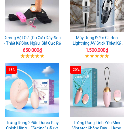
Dương Vật Giả (Cu Giả) Dây Đeo
Máy Rung Điểm G leten
- Thiết Kế Siêu Ngầu, Giá Cực Rẻ
Lightning AV Stick Thiết Kế
Thông Minh
650.000₫
1.500.000₫
-18%
-20%
Trứng Rung 2 Đầu Durex Play
Trứng Rung Tình Yêu Mini
Chính Hãng – “Sướng” Đã Đời
Vibrator Không Dây – Hưng