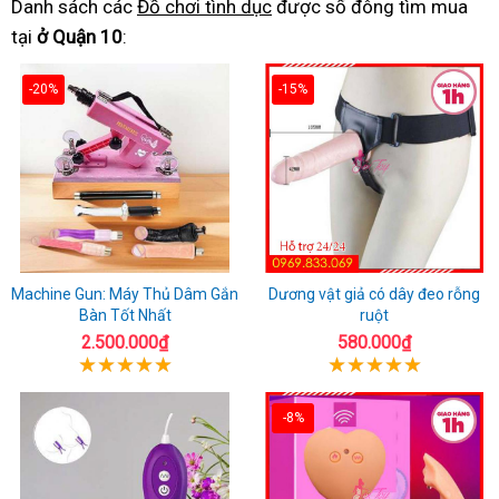
Danh sách các
Đồ chơi tình dục
được số đông tìm mua
tại
ở Quận 10
:
-20%
-15%
Machine Gun: Máy Thủ Dâm Gắn
Dương vật giả có dây đeo rỗng
Bàn Tốt Nhất
ruột
2.500.000₫
580.000₫
-8%