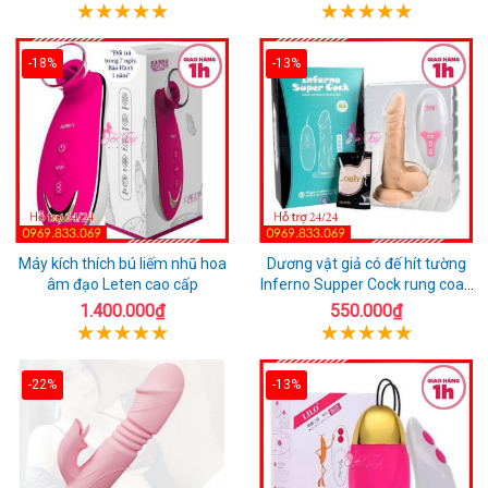
-18%
-13%
Máy kích thích bú liếm nhũ hoa
Dương vật giả có đế hít tường
âm đạo Leten cao cấp
Inferno Supper Cock rung coay
7 chế độ
1.400.000₫
550.000₫
-22%
-13%