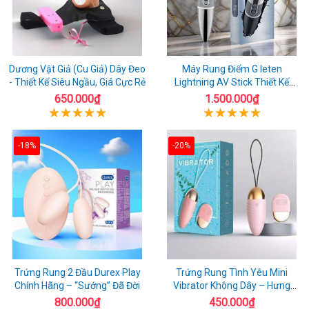
Dương Vật Giả (Cu Giả) Dây Đeo
Máy Rung Điểm G leten
- Thiết Kế Siêu Ngầu, Giá Cực Rẻ
Lightning AV Stick Thiết Kế
Thông Minh
650.000₫
1.500.000₫
-18%
-20%
Trứng Rung 2 Đầu Durex Play
Trứng Rung Tình Yêu Mini
Chính Hãng – “Sướng” Đã Đời
Vibrator Không Dây – Hưng
Phấn Mọi Nơi
800.000₫
450.000₫