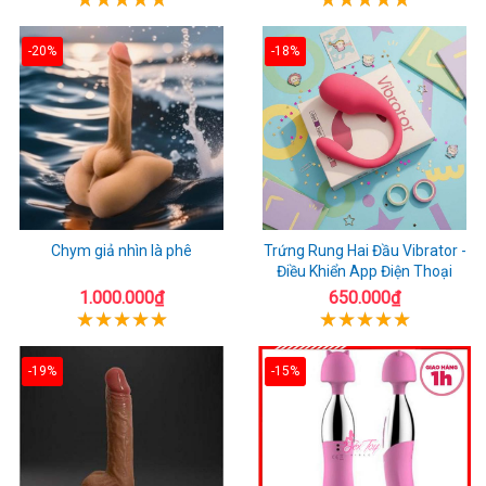
-20%
-18%
Chym giả nhìn là phê
Trứng Rung Hai Đầu Vibrator -
Điều Khiển App Điện Thoại
1.000.000₫
650.000₫
-19%
-15%