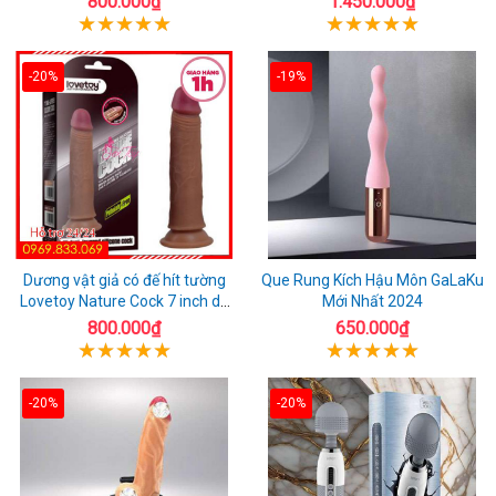
800.000₫
1.450.000₫
-20%
-19%
Dương vật giả có đế hít tường
Que Rung Kích Hậu Môn GaLaKu
Lovetoy Nature Cock 7 inch da
Mới Nhất 2024
đen
800.000₫
650.000₫
-20%
-20%