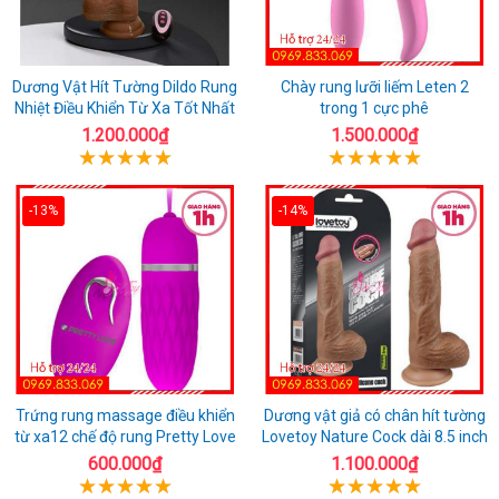
Dương Vật Hít Tường Dildo Rung
Chày rung lưỡi liếm Leten 2
Nhiệt Điều Khiển Từ Xa Tốt Nhất
trong 1 cực phê
1.200.000₫
1.500.000₫
-13%
-14%
Trứng rung massage điều khiển
Dương vật giả có chân hít tường
từ xa12 chế độ rung Pretty Love
Lovetoy Nature Cock dài 8.5 inch
600.000₫
1.100.000₫