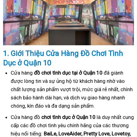
1. Gi
ớ
i Thi
ệ
u C
ử
a Hàng
Đồ
Ch
ơ
i Tình
Dục
ở Quận 10
Cửa hàng
đồ chơi tình dục tại ở Quận 10
đã giành
được lòng tin và sự ủng hộ từ khách hàng nhờ vào
chất lượng sản phẩm vượt trội, mức giá rẻ nhất, chính
sách bảo hành dài hạn, và dịch vụ giao hàng nhanh
chóng, kín đáo và đa dạng sản phẩm.
Cửa hàng đồ
chơi tình dục ở Quận 10
là duy nhất cung
cấp các đồ chơi tình yêu chính hãng của các thương
hiệu nổi tiếng:
BaiLe, LoveAider, Pretty Love, Lovetoy,