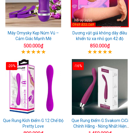
Máy Omysky Kẹp Núm Vú –
Dương vật giả không dây điều
Cảm Giác Mạnh Mẽ
khiển từ xa nhỏ gọn 42 độ
500.000₫
850.000₫
-20%
-16%
Que Rung Kích Điểm G 12 Chế Độ
Que Rung Điểm G Svakom CiCi
Pretty Love
Chính Hãng - Nóng Nhất Hiện
Nay