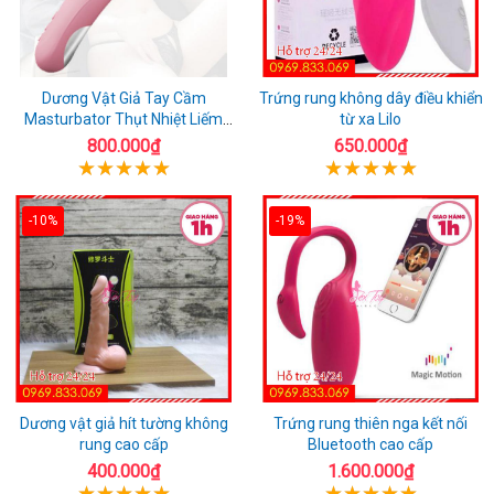
Dương Vật Giả Tay Cầm
Trứng rung không dây điều khiển
Masturbator Thụt Nhiệt Liếm
từ xa Lilo
Rung
800.000₫
650.000₫
-10%
-19%
Dương vật giả hít tường không
Trứng rung thiên nga kết nối
rung cao cấp
Bluetooth cao cấp
400.000₫
1.600.000₫