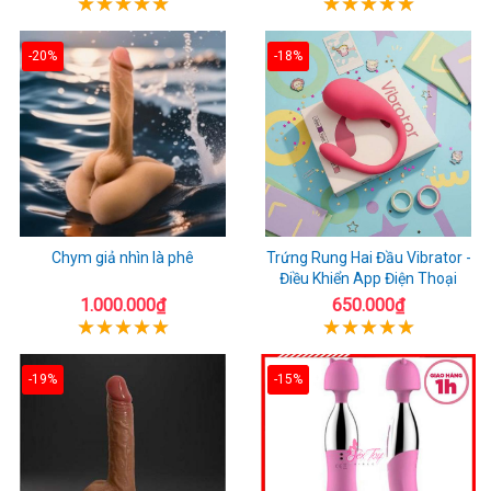
-20%
-18%
Chym giả nhìn là phê
Trứng Rung Hai Đầu Vibrator -
Điều Khiển App Điện Thoại
1.000.000₫
650.000₫
-19%
-15%