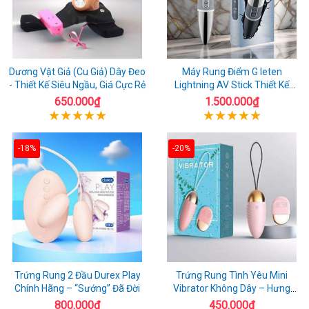
Dương Vật Giả (Cu Giả) Dây Đeo
Máy Rung Điểm G leten
- Thiết Kế Siêu Ngầu, Giá Cực Rẻ
Lightning AV Stick Thiết Kế
Thông Minh
650.000₫
1.500.000₫
-18%
-20%
Trứng Rung 2 Đầu Durex Play
Trứng Rung Tình Yêu Mini
Chính Hãng – “Sướng” Đã Đời
Vibrator Không Dây – Hưng
Phấn Mọi Nơi
800.000₫
450.000₫