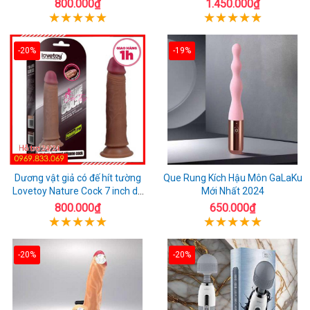
Nay
800.000₫
1.450.000₫
-20%
-19%
Dương vật giả có đế hít tường
Que Rung Kích Hậu Môn GaLaKu
Lovetoy Nature Cock 7 inch da
Mới Nhất 2024
đen
800.000₫
650.000₫
-20%
-20%