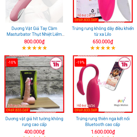
Dương Vật Giả Tay Cầm
Trứng rung không dây điều khiển
Masturbator Thụt Nhiệt Liếm
từ xa Lilo
Rung
800.000₫
650.000₫
-10%
-19%
Dương vật giả hít tường không
Trứng rung thiên nga kết nối
rung cao cấp
Bluetooth cao cấp
400.000₫
1.600.000₫