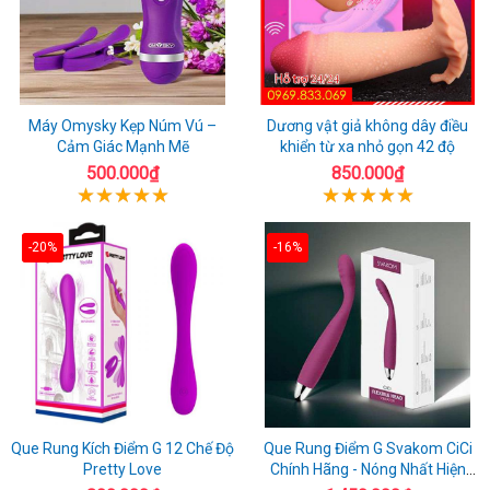
Máy Omysky Kẹp Núm Vú –
Dương vật giả không dây điều
Cảm Giác Mạnh Mẽ
khiển từ xa nhỏ gọn 42 độ
500.000₫
850.000₫
-20%
-16%
Que Rung Kích Điểm G 12 Chế Độ
Que Rung Điểm G Svakom CiCi
Pretty Love
Chính Hãng - Nóng Nhất Hiện