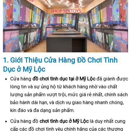
1. Gi
ớ
i Thi
ệ
u C
ử
a Hàng
Đồ
Ch
ơ
i Tình
Dục
ở Mỹ Lộc
Cửa hàng
đồ chơi tình dục tại ở Mỹ Lộc
đã giành được
lòng tin và sự ủng hộ từ khách hàng nhờ vào chất
lượng sản phẩm vượt trội, mức giá rẻ nhất, chính sách
bảo hành dài hạn, và dịch vụ giao hàng nhanh chóng,
kín đáo và đa dạng sản phẩm.
Cửa hàng đồ
chơi tình dục ở Mỹ Lộc
là duy nhất cung
cấp các đồ chơi tình yêu chính hãng của các thương