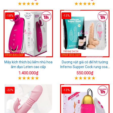
-18%
-13%
Máy kích thích bú liếm nhũ hoa
Dương vật giả có đế hít tường
âm đạo Leten cao cấp
Inferno Supper Cock rung coay
7 chế độ
1.400.000₫
550.000₫
-22%
-13%