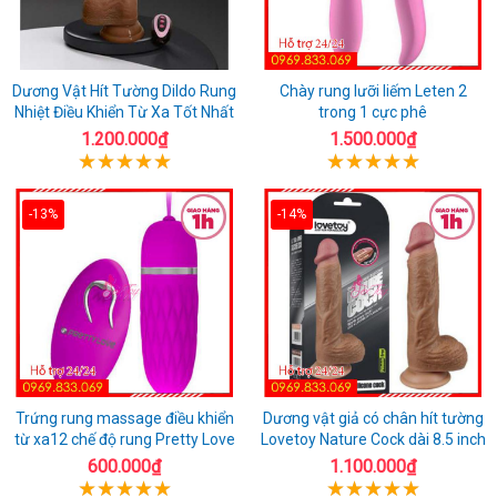
Dương Vật Hít Tường Dildo Rung
Chày rung lưỡi liếm Leten 2
Nhiệt Điều Khiển Từ Xa Tốt Nhất
trong 1 cực phê
1.200.000₫
1.500.000₫
-13%
-14%
Trứng rung massage điều khiển
Dương vật giả có chân hít tường
từ xa12 chế độ rung Pretty Love
Lovetoy Nature Cock dài 8.5 inch
600.000₫
1.100.000₫