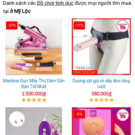
Danh sách các
Đồ chơi tình dục
được mọi người tìm mua
tại
ở Mỹ Lộc
:
-20%
-15%
Machine Gun: Máy Thủ Dâm Gắn
Dương vật giả có dây đeo rỗng
Bàn Tốt Nhất
ruột
2.500.000₫
580.000₫
-8%