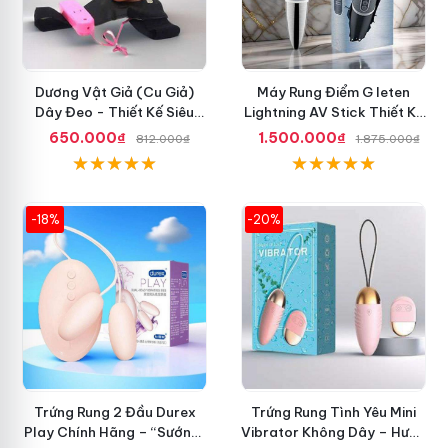
Dương Vật Giả (Cu Giả)
Máy Rung Điểm G leten
Dây Đeo - Thiết Kế Siêu
Lightning AV Stick Thiết Kế
Ngầu, Giá Cực Rẻ
Thông Minh
650.000₫
1.500.000₫
812.000₫
1.875.000₫
-18%
-20%
Trứng Rung 2 Đầu Durex
Trứng Rung Tình Yêu Mini
Play Chính Hãng – “Sướng”
Vibrator Không Dây – Hưng