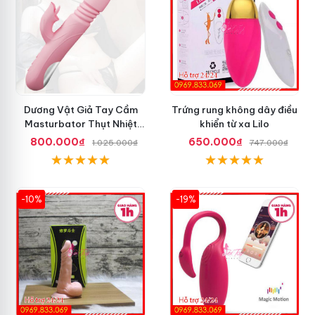
Dương Vật Giả Tay Cầm
Trứng rung không dây điều
Masturbator Thụt Nhiệt
khiển từ xa Lilo
Liếm Rung
800.000₫
650.000₫
1.025.000₫
747.000₫
-10%
-19%