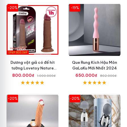
-20%
-19%
Dương vật giả có đế hít
Que Rung Kích Hậu Môn
tường Lovetoy Nature
GaLaKu Mới Nhất 2024
Cock 7 inch da đen
800.000₫
650.000₫
1.000.000₫
802.000₫
-20%
-20%