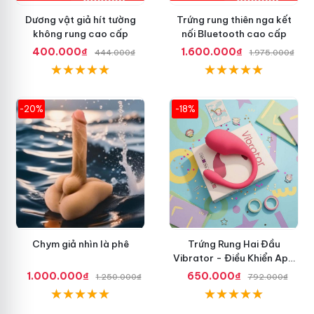
Dương vật giả hít tường
Trứng rung thiên nga kết
không rung cao cấp
nối Bluetooth cao cấp
400.000₫
1.600.000₫
444.000₫
1.975.000₫
-20%
-18%
Chym giả nhìn là phê
Trứng Rung Hai Đầu
Vibrator - Điều Khiển App
Điện Thoại
1.000.000₫
650.000₫
1.250.000₫
792.000₫