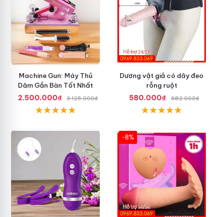
Machine Gun: Máy Thủ
Dương vật giả có dây đeo
Dâm Gắn Bàn Tốt Nhất
rỗng ruột
2.500.000₫
580.000₫
3.125.000₫
682.000₫
-8%