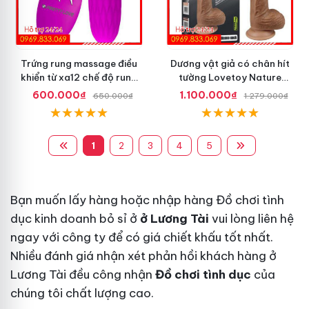
Trứng rung massage điều
Dương vật giả có chân hít
khiển từ xa12 chế độ rung
tường Lovetoy Nature
Pretty Love
Cock dài 8.5 inch
600.000₫
1.100.000₫
650.000₫
1.279.000₫
1
2
3
4
5
Bạn muốn lấy hàng hoặc nhập hàng Đồ chơi tình
dục kinh doanh bỏ sỉ ở
ở Lương Tài
vui lòng liên hệ
ngay với công ty để có giá chiết khấu tốt nhất.
Nhiều đánh giá nhận xét phản hồi khách hàng ở
Lương Tài đều công nhận
Đồ chơi tình dục
của
chúng tôi chất lượng cao.