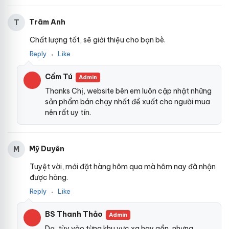
Trâm Anh
T
Chất lượng tốt, sẽ giới thiệu cho bạn bè.
Reply
Like
●
Cẩm Tú
Admin
Thanks Chị, website bên em luôn cập nhật những
sản phẩm bán chạy nhất đề xuất cho người mua
nên rất uy tín.
Mỹ Duyên
M
Tuyệt vời, mới đặt hàng hôm qua mà hôm nay đã nhận
được hàng.
Reply
Like
●
BS Thanh Thảo
Admin
Dạ, tùy vào từng khu vực xa hay gần, nhưng