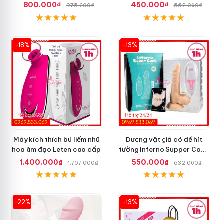
Đã Đời
Phấn Mọi Nơi
800.000₫
450.000₫
975.000₫
562.000₫
-18%
-13%
Máy kích thích bú liếm nhũ
Dương vật giả có đế hít
hoa âm đạo Leten cao cấp
tường Inferno Supper Cock
rung coay 7 chế độ
1.400.000₫
550.000₫
1.707.000₫
632.000₫
-22%
-13%