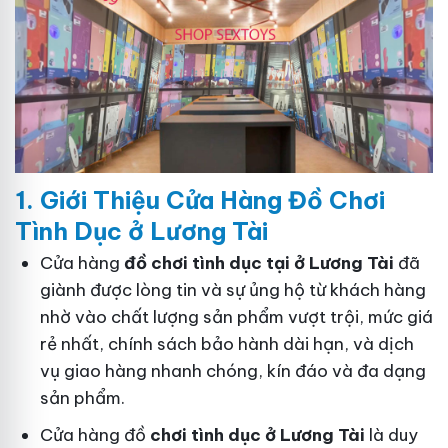
1. Gi
ớ
i Thi
ệ
u C
ử
a Hàng
Đồ
Ch
ơ
i
Tình Dục
ở Lương Tài
Cửa hàng
đồ chơi tình dục tại ở Lương Tài
đã
giành được lòng tin và sự ủng hộ từ khách hàng
nhờ vào chất lượng sản phẩm vượt trội, mức giá
rẻ nhất, chính sách bảo hành dài hạn, và dịch
vụ giao hàng nhanh chóng, kín đáo và đa dạng
sản phẩm.
Cửa hàng đồ
chơi tình dục ở Lương Tài
là duy