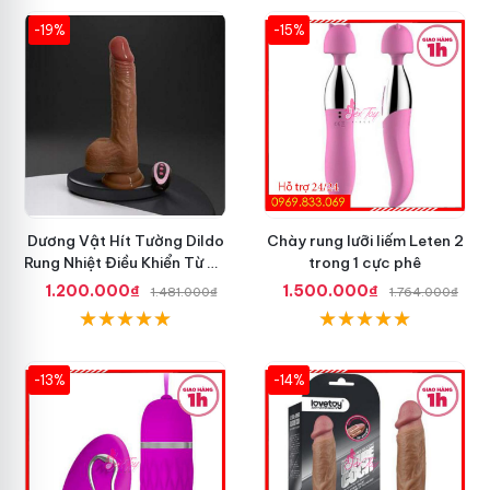
-19%
-15%
Dương Vật Hít Tường Dildo
Chày rung lưỡi liếm Leten 2
Rung Nhiệt Điều Khiển Từ Xa
trong 1 cực phê
Tốt Nhất
1.200.000₫
1.500.000₫
1.481.000₫
1.764.000₫
-13%
-14%