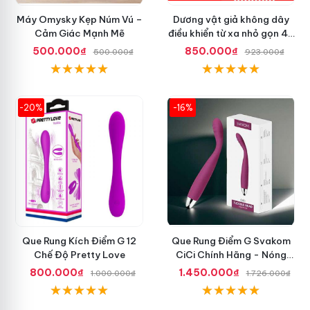
Máy Omysky Kẹp Núm Vú –
Dương vật giả không dây
Cảm Giác Mạnh Mẽ
điều khiển từ xa nhỏ gọn 42
độ
500.000₫
850.000₫
500.000₫
923.000₫
-20%
-16%
Que Rung Kích Điểm G 12
Que Rung Điểm G Svakom
Chế Độ Pretty Love
CiCi Chính Hãng - Nóng
Nhất Hiện Nay
800.000₫
1.450.000₫
1.000.000₫
1.726.000₫