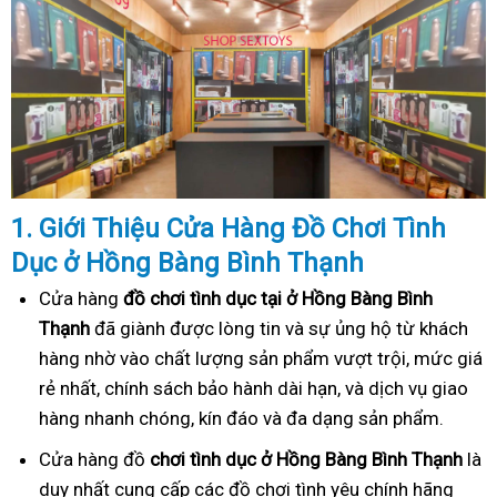
1. Gi
ớ
i Thi
ệ
u C
ử
a Hàng
Đồ
Ch
ơ
i Tình
Dục
ở Hồng Bàng Bình Thạnh
Cửa hàng
đồ chơi tình dục tại ở Hồng Bàng Bình
Thạnh
đã giành được lòng tin và sự ủng hộ từ khách
hàng nhờ vào chất lượng sản phẩm vượt trội, mức giá
rẻ nhất, chính sách bảo hành dài hạn, và dịch vụ giao
hàng nhanh chóng, kín đáo và đa dạng sản phẩm.
Cửa hàng đồ
chơi tình dục ở Hồng Bàng Bình Thạnh
là
duy nhất cung cấp các đồ chơi tình yêu chính hãng