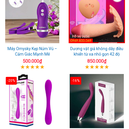
Máy Omysky Kẹp Núm Vú –
Dương vật giả không dây điều
Cảm Giác Mạnh Mẽ
khiển từ xa nhỏ gọn 42 độ
500.000₫
850.000₫
-20%
-16%