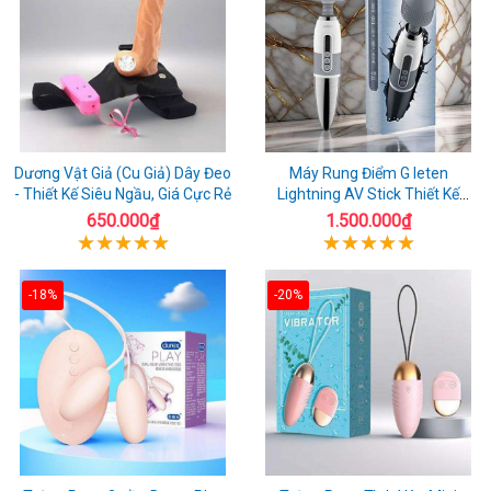
Dương Vật Giả (Cu Giả) Dây Đeo
Máy Rung Điểm G leten
- Thiết Kế Siêu Ngầu, Giá Cực Rẻ
Lightning AV Stick Thiết Kế
Thông Minh
650.000₫
1.500.000₫
-18%
-20%