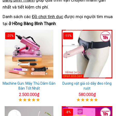
Bàng Bình Thạnh
giúp quá trình vận chuyển nhanh gần
nhất và tiết kiệm chi phí.
Danh sách các
Đồ chơi tình dục
được mọi người tìm mua
tại
ở Hồng Bàng Bình Thạnh
:
-20%
-15%
Machine Gun: Máy Thủ Dâm Gắn
Dương vật giả có dây đeo rỗng
Bàn Tốt Nhất
ruột
2.500.000₫
580.000₫
-8%