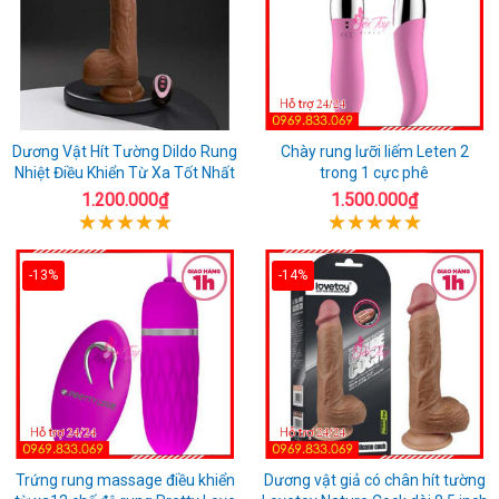
Dương Vật Hít Tường Dildo Rung
Chày rung lưỡi liếm Leten 2
Nhiệt Điều Khiển Từ Xa Tốt Nhất
trong 1 cực phê
1.200.000₫
1.500.000₫
-13%
-14%
Trứng rung massage điều khiển
Dương vật giả có chân hít tường