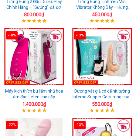
Trứng Rung 2 Đầu Durex Play
Trứng Rung Tình Yêu Mini
Chính Hãng – “Sướng” Đã Đời
Vibrator Không Dây – Hưng
Phấn Mọi Nơi
800.000₫
450.000₫
-18%
-13%
Máy kích thích bú liếm nhũ hoa
Dương vật giả có đế hít tường
âm đạo Leten cao cấp
Inferno Supper Cock rung coay
7 chế độ
1.400.000₫
550.000₫
-22%
-13%