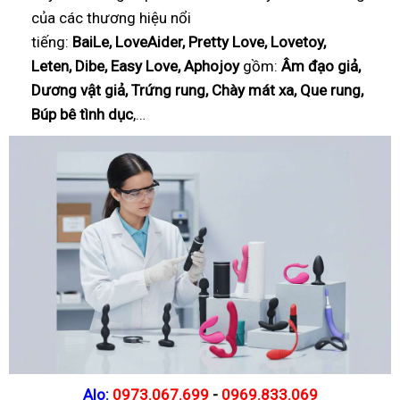
của các thương hiệu nổi
tiếng:
BaiLe, LoveAider, Pretty Love, Lovetoy,
Leten, Dibe, Easy Love, Aphojoy
gồm:
Âm đạo giả,
Dương vật giả, Trứng rung, Chày mát xa, Que rung,
Búp bê tình dục
,…
Alo:
0973.067.699
-
0969.833.069