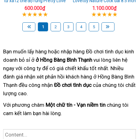
từ xa12 chế độ rung Pretty Love
Lovetoy Nature Cock dài 8.5 inch
600.000₫
1.100.000₫
1
2
3
4
5
Bạn muốn lấy hàng hoặc nhập hàng Đồ chơi tình dục kinh
doanh bỏ sỉ ở
ở Hồng Bàng Bình Thạnh
vui lòng liên hệ
ngay với công ty để có giá chiết khấu tốt nhất. Nhiều
đánh giá nhận xét phản hồi khách hàng ở Hồng Bàng Bình
Thạnh đều công nhận
Đồ chơi tình dục
của chúng tôi chất
lượng cao.
Với phương châm
Một chữ tín - Vạn niềm tin
chúng tôi
cam kết làm bạn hài lòng.