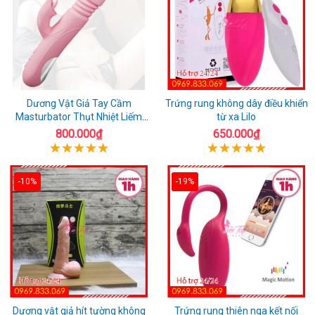
Dương Vật Giả Tay Cầm
Trứng rung không dây điều khiển
Masturbator Thụt Nhiệt Liếm
từ xa Lilo
Rung
800.000₫
650.000₫
-10%
-19%
Dương vật giả hít tường không
Trứng rung thiên nga kết nối