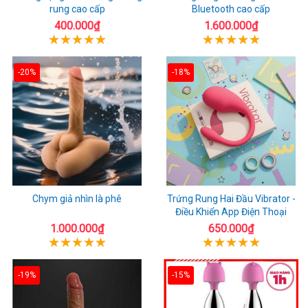
rung cao cấp
Bluetooth cao cấp
400.000₫
1.600.000₫
-20%
-18%
Chym giả nhìn là phê
Trứng Rung Hai Đầu Vibrator -
Điều Khiển App Điện Thoại
1.000.000₫
650.000₫
-19%
-15%