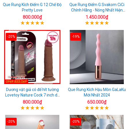
Que Rung Kích Điểm G 12 Chế Độ
Que Rung Điểm G Svakom CiCi
Pretty Love
Chính Hãng - Nóng Nhất Hiện
Nay
800.000₫
1.450.000₫
-20%
-19%
Dương vật giả có đế hít tường
Que Rung Kích Hậu Môn GaLaKu
Lovetoy Nature Cock 7 inch da
Mới Nhất 2024
đen
800.000₫
650.000₫
-20%
-20%