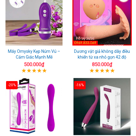
Máy Omysky Kẹp Núm Vú –
Dương vật giả không dây điều
Cảm Giác Mạnh Mẽ
khiển từ xa nhỏ gọn 42 độ
500.000₫
850.000₫
-20%
-16%