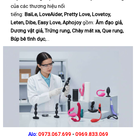
của các thương hiệu nổi
tiếng:
BaiLe, LoveAider, Pretty Love, Lovetoy,
Leten, Dibe, Easy Love, Aphojoy
gồm:
Âm đạo giả,
Dương vật giả, Trứng rung, Chày mát xa, Que rung,
Búp bê tình dục
,…
Alo:
0973.067.699
-
0969.833.069