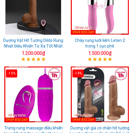
Dương Vật Hít Tường Dildo Rung
Chày rung lưỡi liếm Leten 2
Nhiệt Điều Khiển Từ Xa Tốt Nhất
trong 1 cực phê
1.200.000₫
1.500.000₫
-13%
-14%
Trứng rung massage điều khiển
Dương vật giả có chân hít tường