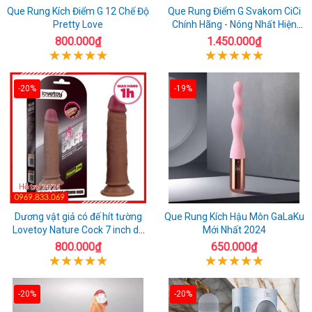
Que Rung Kích Điểm G 12 Chế Độ
Que Rung Điểm G Svakom CiCi
Pretty Love
Chính Hãng - Nóng Nhất Hiện
Nay
800.000₫
1.450.000₫
-20%
-19%
Dương vật giả có đế hít tường
Que Rung Kích Hậu Môn GaLaKu
Lovetoy Nature Cock 7 inch da
Mới Nhất 2024
đen
800.000₫
650.000₫
-20%
-20%