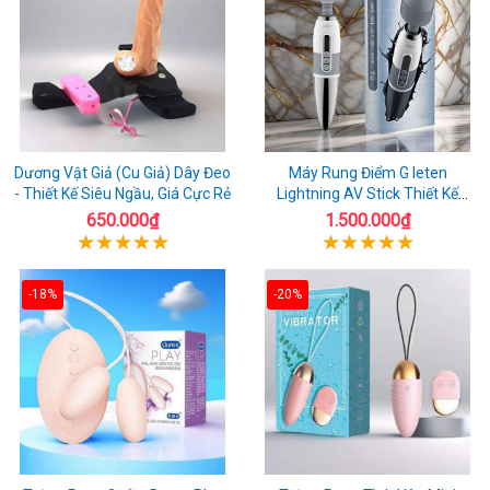
Dương Vật Giả (Cu Giả) Dây Đeo
Máy Rung Điểm G leten
- Thiết Kế Siêu Ngầu, Giá Cực Rẻ
Lightning AV Stick Thiết Kế
Thông Minh
650.000₫
1.500.000₫
-18%
-20%