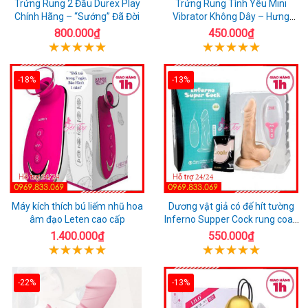
Trứng Rung 2 Đầu Durex Play
Trứng Rung Tình Yêu Mini
Chính Hãng – “Sướng” Đã Đời
Vibrator Không Dây – Hưng
Phấn Mọi Nơi
800.000₫
450.000₫
-18%
-13%
Máy kích thích bú liếm nhũ hoa
Dương vật giả có đế hít tường
âm đạo Leten cao cấp
Inferno Supper Cock rung coay
7 chế độ
1.400.000₫
550.000₫
-22%
-13%