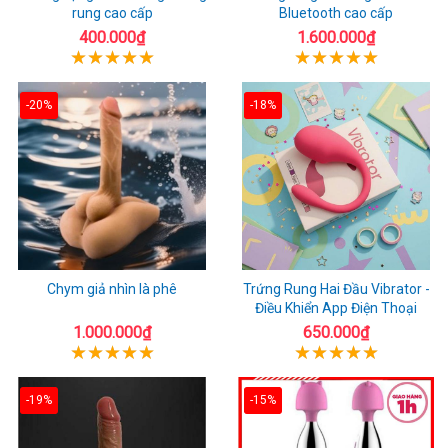
rung cao cấp
Bluetooth cao cấp
400.000₫
1.600.000₫
-20%
-18%
Chym giả nhìn là phê
Trứng Rung Hai Đầu Vibrator -
Điều Khiển App Điện Thoại
1.000.000₫
650.000₫
-19%
-15%