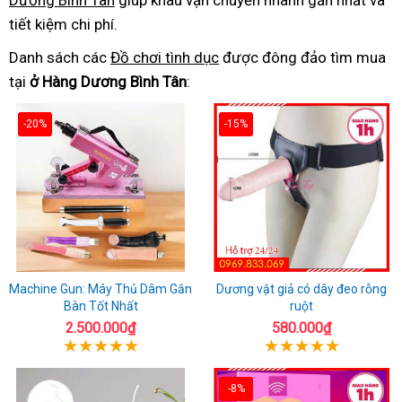
Dương Bình Tân
giúp khâu vận chuyển nhanh gần nhất và
tiết kiệm chi phí.
Danh sách các
Đồ chơi tình dục
được đông đảo tìm mua
tại
ở Hàng Dương Bình Tân
:
-20%
-15%
Machine Gun: Máy Thủ Dâm Gắn
Dương vật giả có dây đeo rỗng
Bàn Tốt Nhất
ruột
2.500.000₫
580.000₫
-8%