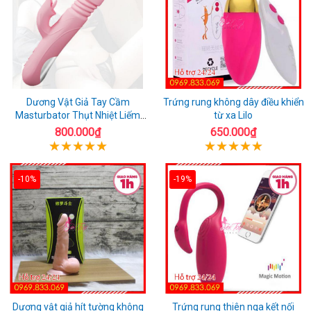
Dương Vật Giả Tay Cầm
Trứng rung không dây điều khiển
Masturbator Thụt Nhiệt Liếm
từ xa Lilo
Rung
800.000₫
650.000₫
-10%
-19%
Dương vật giả hít tường không
Trứng rung thiên nga kết nối