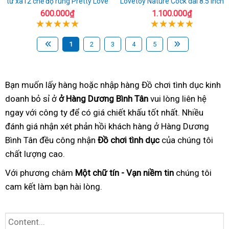
từ xa12 chế độ rung Pretty Love
Lovetoy Nature Cock dài 8.5 inch
600.000₫
1.100.000₫
1
2
3
4
5
Bạn muốn lấy hàng hoặc nhập hàng Đồ chơi tình dục kinh
doanh bỏ sỉ ở
ở Hàng Dương Bình Tân
vui lòng liên hệ
ngay với công ty để có giá chiết khấu tốt nhất. Nhiều
đánh giá nhận xét phản hồi khách hàng ở Hàng Dương
Bình Tân đều công nhận
Đồ chơi tình dục
của chúng tôi
chất lượng cao.
Với phương châm
Một chữ tín - Vạn niềm tin
chúng tôi
cam kết làm bạn hài lòng.