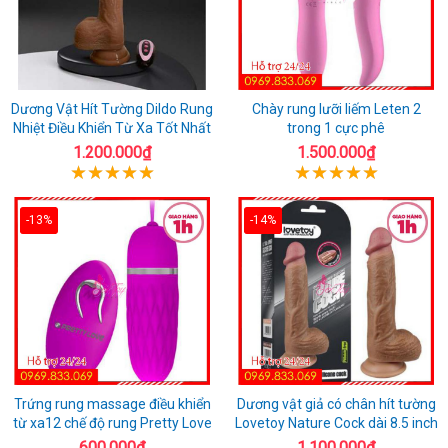
Dương Vật Hít Tường Dildo Rung
Chày rung lưỡi liếm Leten 2
Nhiệt Điều Khiển Từ Xa Tốt Nhất
trong 1 cực phê
1.200.000₫
1.500.000₫
-13%
-14%
Trứng rung massage điều khiển
Dương vật giả có chân hít tường
từ xa12 chế độ rung Pretty Love
Lovetoy Nature Cock dài 8.5 inch
600.000₫
1.100.000₫