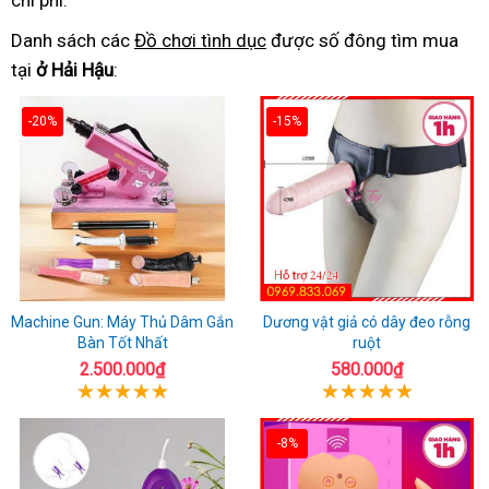
chi phí.
Danh sách các
Đồ chơi tình dục
được số đông tìm mua
tại
ở Hải Hậu
:
-20%
-15%
Machine Gun: Máy Thủ Dâm Gắn
Dương vật giả có dây đeo rỗng
Bàn Tốt Nhất
ruột
2.500.000₫
580.000₫
-8%