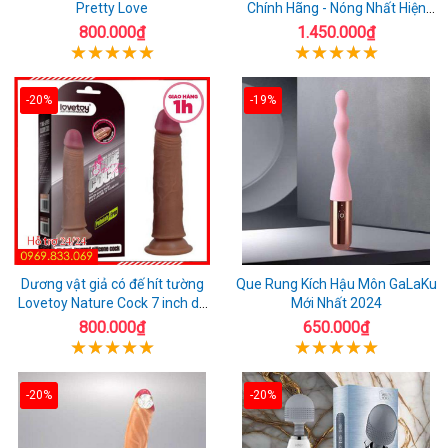
Pretty Love
Chính Hãng - Nóng Nhất Hiện
Nay
800.000₫
1.450.000₫
-20%
-19%
Dương vật giả có đế hít tường
Que Rung Kích Hậu Môn GaLaKu
Lovetoy Nature Cock 7 inch da
Mới Nhất 2024
đen
800.000₫
650.000₫
-20%
-20%