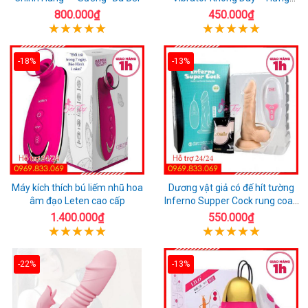
Phấn Mọi Nơi
800.000₫
450.000₫
-18%
-13%
Máy kích thích bú liếm nhũ hoa
Dương vật giả có đế hít tường
âm đạo Leten cao cấp
Inferno Supper Cock rung coay
7 chế độ
1.400.000₫
550.000₫
-22%
-13%