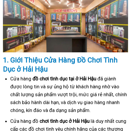
1. Gi
ớ
i Thi
ệ
u C
ử
a Hàng
Đồ
Ch
ơ
i Tình
Dục
ở Hải Hậu
Cửa hàng
đồ chơi tình dục tại ở Hải Hậu
đã giành
được lòng tin và sự ủng hộ từ khách hàng nhờ vào
chất lượng sản phẩm vượt trội, mức giá rẻ nhất, chính
sách bảo hành dài hạn, và dịch vụ giao hàng nhanh
chóng, kín đáo và đa dạng sản phẩm.
Cửa hàng đồ
chơi tình dục ở Hải Hậu
là duy nhất cung
cấp các đồ chơi tình yêu chính hãng của các thương