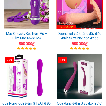
Máy Omysky Kẹp Núm Vú –
Dương vật giả không dây điều
Cảm Giác Mạnh Mẽ
khiển từ xa nhỏ gọn 42 độ
500.000₫
850.000₫
-20%
-16%
Que Rung Kích Điểm G 12 Chế Độ
Que Rung Điểm G Svakom CiCi