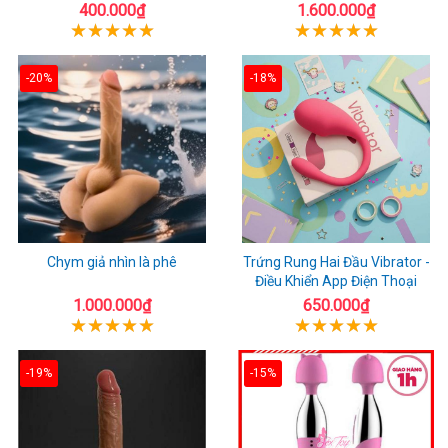
400.000₫
1.600.000₫
-20%
-18%
Chym giả nhìn là phê
Trứng Rung Hai Đầu Vibrator -
Điều Khiển App Điện Thoại
1.000.000₫
650.000₫
-19%
-15%