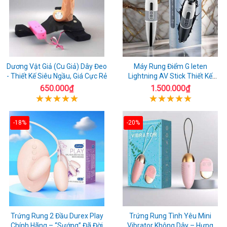
Dương Vật Giả (Cu Giả) Dây Đeo
Máy Rung Điểm G leten
- Thiết Kế Siêu Ngầu, Giá Cực Rẻ
Lightning AV Stick Thiết Kế
Thông Minh
650.000₫
1.500.000₫
-18%
-20%
Trứng Rung 2 Đầu Durex Play
Trứng Rung Tình Yêu Mini
Chính Hãng – “Sướng” Đã Đời
Vibrator Không Dây – Hưng