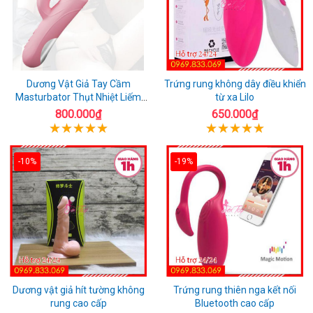
Dương Vật Giả Tay Cầm
Trứng rung không dây điều khiển
Masturbator Thụt Nhiệt Liếm
từ xa Lilo
Rung
800.000₫
650.000₫
-10%
-19%
Dương vật giả hít tường không
Trứng rung thiên nga kết nối
rung cao cấp
Bluetooth cao cấp