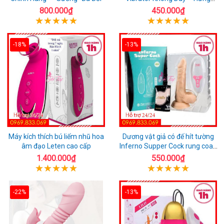
Phấn Mọi Nơi
800.000₫
450.000₫
-18%
-13%
Máy kích thích bú liếm nhũ hoa
Dương vật giả có đế hít tường
âm đạo Leten cao cấp
Inferno Supper Cock rung coay
7 chế độ
1.400.000₫
550.000₫
-22%
-13%