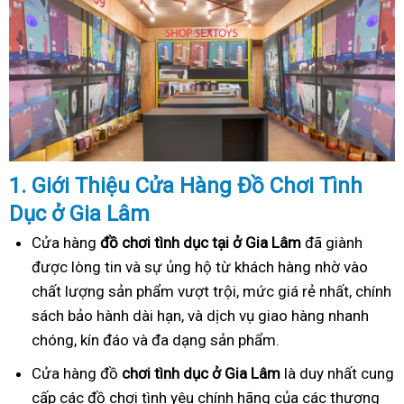
1. Gi
ớ
i Thi
ệ
u C
ử
a Hàng
Đồ
Ch
ơ
i Tình
Dục
ở Gia Lâm
Cửa hàng
đồ chơi tình dục tại ở Gia Lâm
đã giành
được lòng tin và sự ủng hộ từ khách hàng nhờ vào
chất lượng sản phẩm vượt trội, mức giá rẻ nhất, chính
sách bảo hành dài hạn, và dịch vụ giao hàng nhanh
chóng, kín đáo và đa dạng sản phẩm.
Cửa hàng đồ
chơi tình dục ở Gia Lâm
là duy nhất cung
cấp các đồ chơi tình yêu chính hãng của các thương