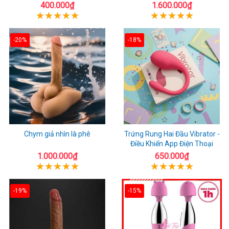
400.000₫
1.600.000₫
-20%
-18%
Chym giả nhìn là phê
Trứng Rung Hai Đầu Vibrator -
Điều Khiển App Điện Thoại
1.000.000₫
650.000₫
-19%
-15%