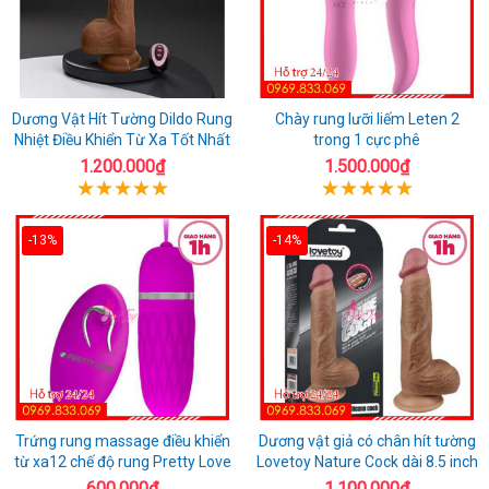
Dương Vật Hít Tường Dildo Rung
Chày rung lưỡi liếm Leten 2
Nhiệt Điều Khiển Từ Xa Tốt Nhất
trong 1 cực phê
1.200.000₫
1.500.000₫
-13%
-14%
Trứng rung massage điều khiển
Dương vật giả có chân hít tường
từ xa12 chế độ rung Pretty Love
Lovetoy Nature Cock dài 8.5 inch
600.000₫
1.100.000₫