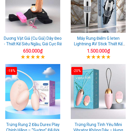
Dương Vật Giả (Cu Giả) Dây Đeo
Máy Rung Điểm G leten
- Thiết Kế Siêu Ngầu, Giá Cực Rẻ
Lightning AV Stick Thiết Kế
Thông Minh
650.000₫
1.500.000₫
-18%
-20%
Trứng Rung 2 Đầu Durex Play
Trứng Rung Tình Yêu Mini
Chính Hãng – “Sướng” Đã Đời
Vibrator Không Dây – Hưng