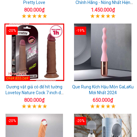
Pretty Love
Chính Hãng - Nóng Nhất Hiện
Nay
800.000₫
1.450.000₫
-20%
-19%
Dương vật giả có đế hít tường
Que Rung Kích Hậu Môn GaLaKu
Lovetoy Nature Cock 7 inch da
Mới Nhất 2024
đen
800.000₫
650.000₫
-20%
-20%