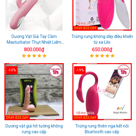
Dương Vật Giả Tay Cầm
Trứng rung không dây điều khiển
Masturbator Thụt Nhiệt Liếm
từ xa Lilo
Rung
800.000₫
650.000₫
-10%
-19%
Dương vật giả hít tường không
Trứng rung thiên nga kết nối
rung cao cấp
Bluetooth cao cấp