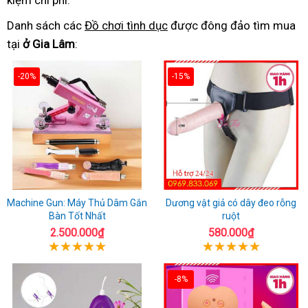
kiệm chi phí.
Danh sách các
Đồ chơi tình dục
được đông đảo tìm mua
tại
ở Gia Lâm
:
-20%
-15%
Machine Gun: Máy Thủ Dâm Gắn
Dương vật giả có dây đeo rỗng
Bàn Tốt Nhất
ruột
2.500.000₫
580.000₫
-8%