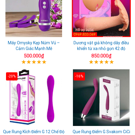
Máy Omysky Kẹp Núm Vú –
Dương vật giả không dây điều
Cảm Giác Mạnh Mẽ
khiển từ xa nhỏ gọn 42 độ
500.000₫
850.000₫
-20%
-16%
Que Rung Kích Điểm G 12 Chế Độ
Que Rung Điểm G Svakom CiCi