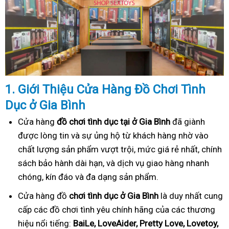
1. Gi
ớ
i Thi
ệ
u C
ử
a Hàng
Đồ
Ch
ơ
i Tình
Dục
ở Gia Bình
Cửa hàng
đồ chơi tình dục tại ở Gia Bình
đã giành
được lòng tin và sự ủng hộ từ khách hàng nhờ vào
chất lượng sản phẩm vượt trội, mức giá rẻ nhất, chính
sách bảo hành dài hạn, và dịch vụ giao hàng nhanh
chóng, kín đáo và đa dạng sản phẩm.
Cửa hàng đồ
chơi tình dục ở Gia Bình
là duy nhất cung
cấp các đồ chơi tình yêu chính hãng của các thương
hiệu nổi tiếng:
BaiLe, LoveAider, Pretty Love, Lovetoy,