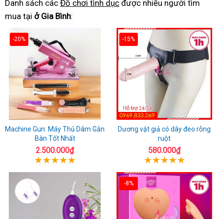
Danh sách các
Đồ chơi tình dục
được nhiều người tìm
mua tại
ở Gia Bình
:
-20%
-15%
Machine Gun: Máy Thủ Dâm Gắn
Dương vật giả có dây đeo rỗng
Bàn Tốt Nhất
ruột
2.500.000₫
580.000₫
-8%