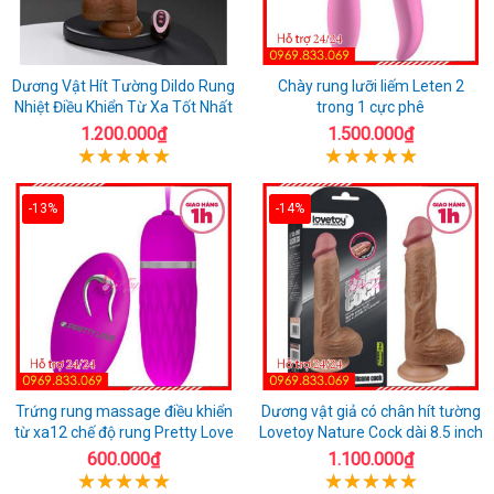
Dương Vật Hít Tường Dildo Rung
Chày rung lưỡi liếm Leten 2
Nhiệt Điều Khiển Từ Xa Tốt Nhất
trong 1 cực phê
1.200.000₫
1.500.000₫
-13%
-14%
Trứng rung massage điều khiển
Dương vật giả có chân hít tường
từ xa12 chế độ rung Pretty Love
Lovetoy Nature Cock dài 8.5 inch
600.000₫
1.100.000₫