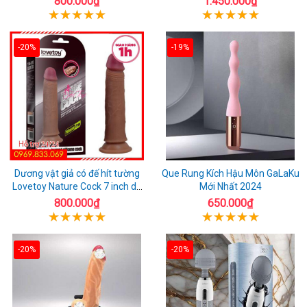
800.000₫
1.450.000₫
-20%
-19%
Dương vật giả có đế hít tường
Que Rung Kích Hậu Môn GaLaKu
Lovetoy Nature Cock 7 inch da
Mới Nhất 2024
đen
800.000₫
650.000₫
-20%
-20%