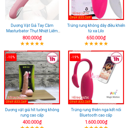
Dương Vật Giả Tay Cầm
Trứng rung không dây điều khiển
Masturbator Thụt Nhiệt Liếm
từ xa Lilo
Rung
800.000₫
650.000₫
-10%
-19%
Dương vật giả hít tường không
Trứng rung thiên nga kết nối
rung cao cấp
Bluetooth cao cấp
400.000₫
1.600.000₫