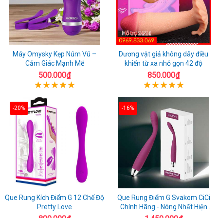
Máy Omysky Kẹp Núm Vú –
Dương vật giả không dây điều
Cảm Giác Mạnh Mẽ
khiển từ xa nhỏ gọn 42 độ
500.000₫
850.000₫
-20%
-16%
Que Rung Kích Điểm G 12 Chế Độ
Que Rung Điểm G Svakom CiCi
Pretty Love
Chính Hãng - Nóng Nhất Hiện
Nay