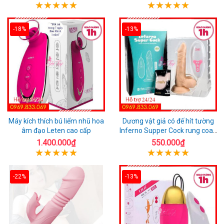
-18%
-13%
Máy kích thích bú liếm nhũ hoa
Dương vật giả có đế hít tường
âm đạo Leten cao cấp
Inferno Supper Cock rung coay
7 chế độ
1.400.000₫
550.000₫
-22%
-13%