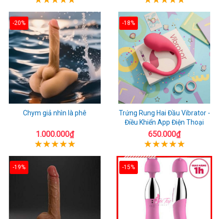
-20%
-18%
Chym giả nhìn là phê
Trứng Rung Hai Đầu Vibrator -
Điều Khiển App Điện Thoại
1.000.000₫
650.000₫
-19%
-15%