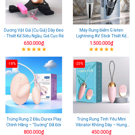
Dương Vật Giả (Cu Giả) Dây Đeo
Máy Rung Điểm G leten
- Thiết Kế Siêu Ngầu, Giá Cực Rẻ
Lightning AV Stick Thiết Kế
Thông Minh
650.000₫
1.500.000₫
-18%
-20%
Trứng Rung 2 Đầu Durex Play
Trứng Rung Tình Yêu Mini
Chính Hãng – “Sướng” Đã Đời
Vibrator Không Dây – Hưng
Phấn Mọi Nơi
800.000₫
450.000₫