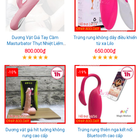
Dương Vật Giả Tay Cầm
Trứng rung không dây điều khiển
Masturbator Thụt Nhiệt Liếm
từ xa Lilo
Rung
800.000₫
650.000₫
-10%
-19%
Dương vật giả hít tường không
Trứng rung thiên nga kết nối
rung cao cấp
Bluetooth cao cấp