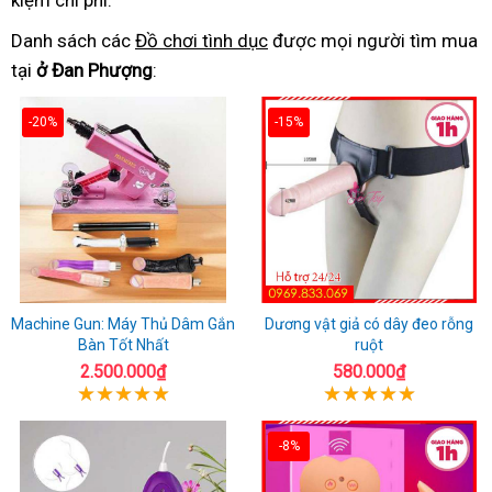
kiệm chi phí.
Danh sách các
Đồ chơi tình dục
được mọi người tìm mua
tại
ở Đan Phượng
:
-20%
-15%
Machine Gun: Máy Thủ Dâm Gắn
Dương vật giả có dây đeo rỗng
Bàn Tốt Nhất
ruột
2.500.000₫
580.000₫
-8%