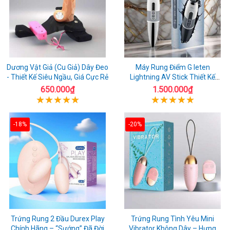
Dương Vật Giả (Cu Giả) Dây Đeo
Máy Rung Điểm G leten
- Thiết Kế Siêu Ngầu, Giá Cực Rẻ
Lightning AV Stick Thiết Kế
Thông Minh
650.000₫
1.500.000₫
-18%
-20%
Trứng Rung 2 Đầu Durex Play
Trứng Rung Tình Yêu Mini
Chính Hãng – “Sướng” Đã Đời
Vibrator Không Dây – Hưng