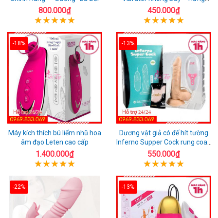
Phấn Mọi Nơi
800.000₫
450.000₫
-18%
-13%
Máy kích thích bú liếm nhũ hoa
Dương vật giả có đế hít tường
âm đạo Leten cao cấp
Inferno Supper Cock rung coay
7 chế độ
1.400.000₫
550.000₫
-22%
-13%