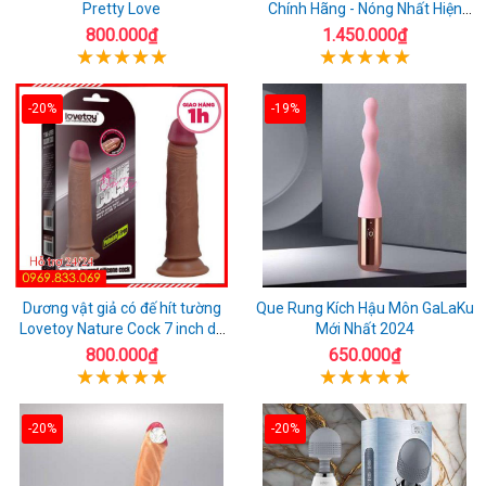
Pretty Love
Chính Hãng - Nóng Nhất Hiện
Nay
800.000₫
1.450.000₫
-20%
-19%
Dương vật giả có đế hít tường
Que Rung Kích Hậu Môn GaLaKu
Lovetoy Nature Cock 7 inch da
Mới Nhất 2024
đen
800.000₫
650.000₫
-20%
-20%