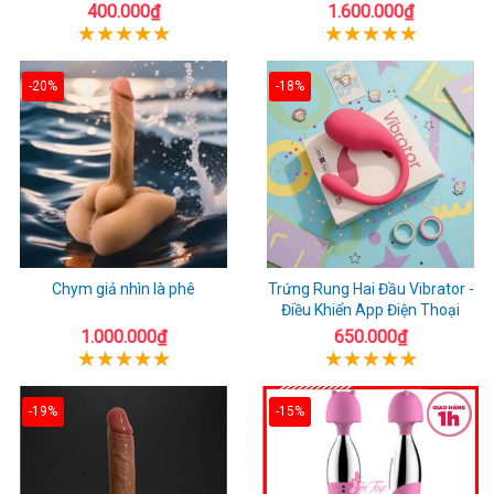
400.000₫
1.600.000₫
-20%
-18%
Chym giả nhìn là phê
Trứng Rung Hai Đầu Vibrator -
Điều Khiển App Điện Thoại
1.000.000₫
650.000₫
-19%
-15%