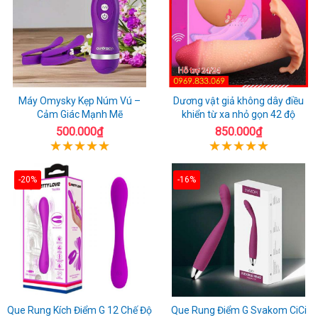
Máy Omysky Kẹp Núm Vú –
Dương vật giả không dây điều
Cảm Giác Mạnh Mẽ
khiển từ xa nhỏ gọn 42 độ
500.000₫
850.000₫
-20%
-16%
Que Rung Kích Điểm G 12 Chế Độ
Que Rung Điểm G Svakom CiCi