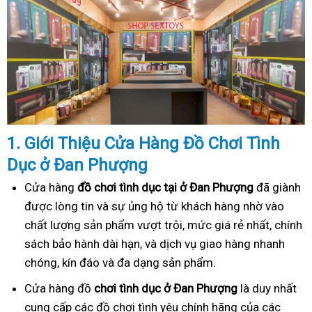
1. Gi
ớ
i Thi
ệ
u C
ử
a Hàng
Đồ
Ch
ơ
i Tình
Dục
ở Đan Phượng
Cửa hàng
đồ chơi tình dục tại ở Đan Phượng
đã giành
được lòng tin và sự ủng hộ từ khách hàng nhờ vào
chất lượng sản phẩm vượt trội, mức giá rẻ nhất, chính
sách bảo hành dài hạn, và dịch vụ giao hàng nhanh
chóng, kín đáo và đa dạng sản phẩm.
Cửa hàng đồ
chơi tình dục ở Đan Phượng
là duy nhất
cung cấp các đồ chơi tình yêu chính hãng của các