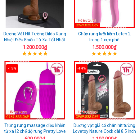
Dương Vật Hít Tường Dildo Rung
Chày rung lưỡi liếm Leten 2
Nhiệt Điều Khiển Từ Xa Tốt Nhất
trong 1 cực phê
1.200.000₫
1.500.000₫
-13%
-14%
Trứng rung massage điều khiển
Dương vật giả có chân hít tường
từ xa12 chế độ rung Pretty Love
Lovetoy Nature Cock dài 8.5 inch
600.000₫
1.100.000₫