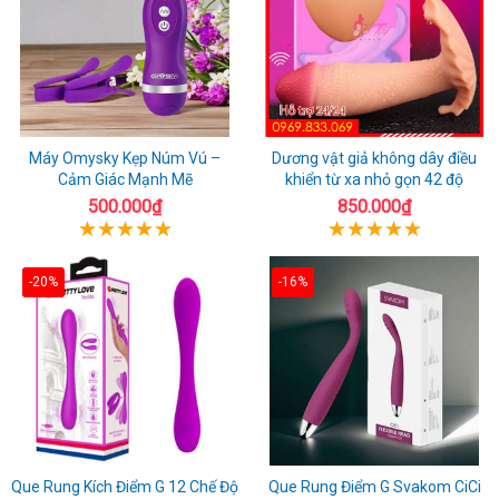
Máy Omysky Kẹp Núm Vú –
Dương vật giả không dây điều
Cảm Giác Mạnh Mẽ
khiển từ xa nhỏ gọn 42 độ
500.000₫
850.000₫
-20%
-16%
Que Rung Kích Điểm G 12 Chế Độ
Que Rung Điểm G Svakom CiCi