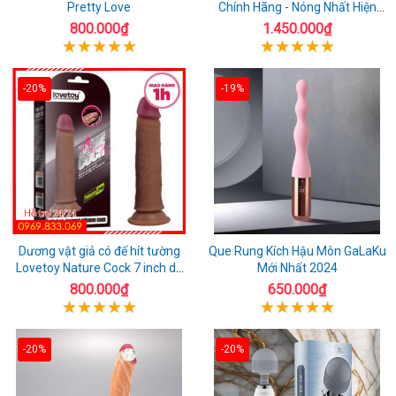
Pretty Love
Chính Hãng - Nóng Nhất Hiện
Nay
800.000₫
1.450.000₫
-20%
-19%
Dương vật giả có đế hít tường
Que Rung Kích Hậu Môn GaLaKu
Lovetoy Nature Cock 7 inch da
Mới Nhất 2024
đen
800.000₫
650.000₫
-20%
-20%