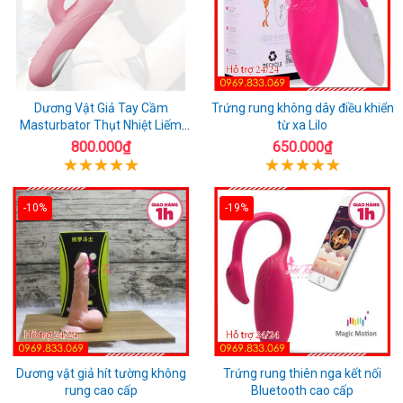
Dương Vật Giả Tay Cầm
Trứng rung không dây điều khiển
Masturbator Thụt Nhiệt Liếm
từ xa Lilo
Rung
800.000₫
650.000₫
-10%
-19%
Dương vật giả hít tường không
Trứng rung thiên nga kết nối
rung cao cấp
Bluetooth cao cấp