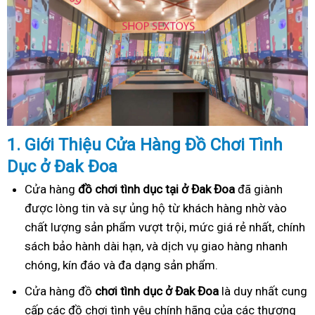
1. Gi
ớ
i Thi
ệ
u C
ử
a Hàng
Đồ
Ch
ơ
i Tình
Dục
ở Đak Đoa
Cửa hàng
đồ chơi tình dục tại ở Đak Đoa
đã giành
được lòng tin và sự ủng hộ từ khách hàng nhờ vào
chất lượng sản phẩm vượt trội, mức giá rẻ nhất, chính
sách bảo hành dài hạn, và dịch vụ giao hàng nhanh
chóng, kín đáo và đa dạng sản phẩm.
Cửa hàng đồ
chơi tình dục ở Đak Đoa
là duy nhất cung
cấp các đồ chơi tình yêu chính hãng của các thương