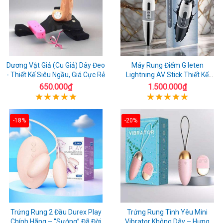
Dương Vật Giả (Cu Giả) Dây Đeo
Máy Rung Điểm G leten
- Thiết Kế Siêu Ngầu, Giá Cực Rẻ
Lightning AV Stick Thiết Kế
Thông Minh
650.000₫
1.500.000₫
-18%
-20%
Trứng Rung 2 Đầu Durex Play
Trứng Rung Tình Yêu Mini
Chính Hãng – “Sướng” Đã Đời
Vibrator Không Dây – Hưng