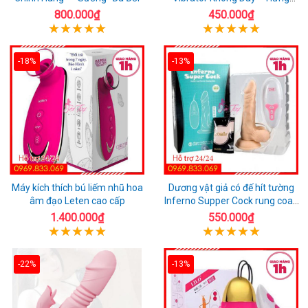
Phấn Mọi Nơi
800.000₫
450.000₫
-18%
-13%
Máy kích thích bú liếm nhũ hoa
Dương vật giả có đế hít tường
âm đạo Leten cao cấp
Inferno Supper Cock rung coay
7 chế độ
1.400.000₫
550.000₫
-22%
-13%