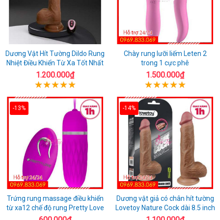
Dương Vật Hít Tường Dildo Rung
Chày rung lưỡi liếm Leten 2
Nhiệt Điều Khiển Từ Xa Tốt Nhất
trong 1 cực phê
1.200.000₫
1.500.000₫
-13%
-14%
Trứng rung massage điều khiển
Dương vật giả có chân hít tường
từ xa12 chế độ rung Pretty Love
Lovetoy Nature Cock dài 8.5 inch
600.000₫
1.100.000₫