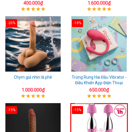
400.000₫
1.600.000₫
-20%
-18%
Chym giả nhìn là phê
Trứng Rung Hai Đầu Vibrator -
Điều Khiển App Điện Thoại
1.000.000₫
650.000₫
-19%
-15%