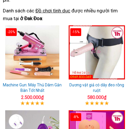
phí.
Danh sách các
Đồ chơi tình dục
được nhiều người tìm
mua tại
ở Đak Đoa
:
-20%
-15%
Machine Gun: Máy Thủ Dâm Gắn
Dương vật giả có dây đeo rỗng
Bàn Tốt Nhất
ruột
2.500.000₫
580.000₫
-8%