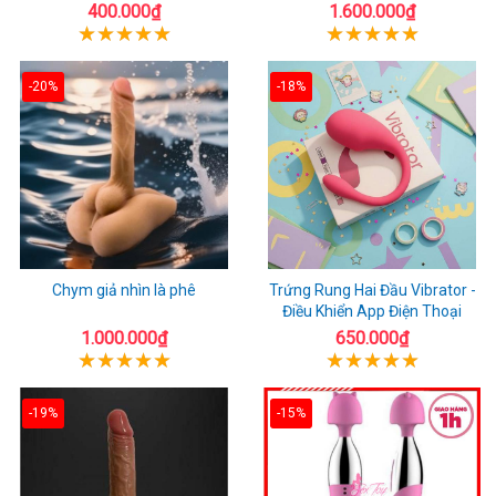
400.000₫
1.600.000₫
-20%
-18%
Chym giả nhìn là phê
Trứng Rung Hai Đầu Vibrator -
Điều Khiển App Điện Thoại
1.000.000₫
650.000₫
-19%
-15%