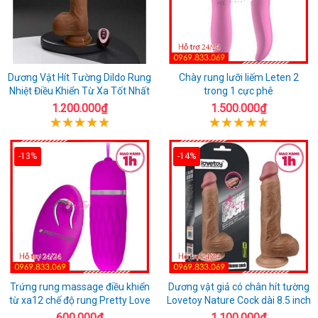
Dương Vật Hít Tường Dildo Rung
Chày rung lưỡi liếm Leten 2
Nhiệt Điều Khiển Từ Xa Tốt Nhất
trong 1 cực phê
1.200.000₫
1.500.000₫
-13%
-14%
Trứng rung massage điều khiển
Dương vật giả có chân hít tường
từ xa12 chế độ rung Pretty Love
Lovetoy Nature Cock dài 8.5 inch
600.000₫
1.100.000₫