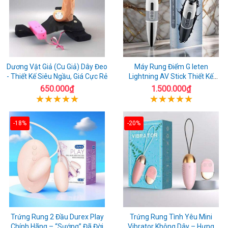
Dương Vật Giả (Cu Giả) Dây Đeo
Máy Rung Điểm G leten
- Thiết Kế Siêu Ngầu, Giá Cực Rẻ
Lightning AV Stick Thiết Kế
Thông Minh
650.000₫
1.500.000₫
-18%
-20%
Trứng Rung 2 Đầu Durex Play
Trứng Rung Tình Yêu Mini
Chính Hãng – “Sướng” Đã Đời
Vibrator Không Dây – Hưng