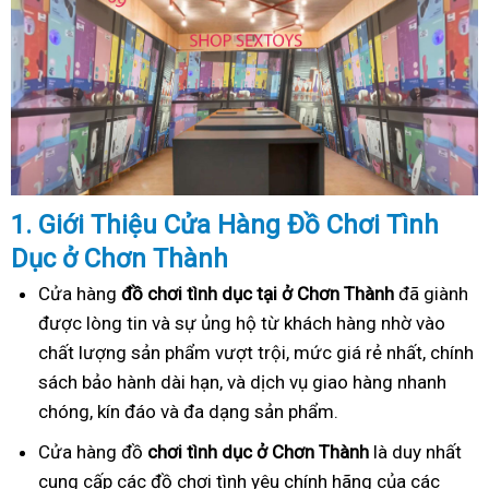
1. Gi
ớ
i Thi
ệ
u C
ử
a Hàng
Đồ
Ch
ơ
i Tình
Dục
ở Chơn Thành
Cửa hàng
đồ chơi tình dục tại ở Chơn Thành
đã giành
được lòng tin và sự ủng hộ từ khách hàng nhờ vào
chất lượng sản phẩm vượt trội, mức giá rẻ nhất, chính
sách bảo hành dài hạn, và dịch vụ giao hàng nhanh
chóng, kín đáo và đa dạng sản phẩm.
Cửa hàng đồ
chơi tình dục ở Chơn Thành
là duy nhất
cung cấp các đồ chơi tình yêu chính hãng của các