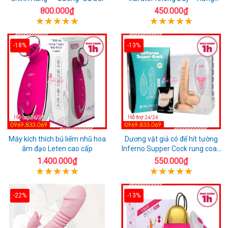
Phấn Mọi Nơi
800.000₫
450.000₫
-18%
-13%
Máy kích thích bú liếm nhũ hoa
Dương vật giả có đế hít tường
âm đạo Leten cao cấp
Inferno Supper Cock rung coay
7 chế độ
1.400.000₫
550.000₫
-22%
-13%