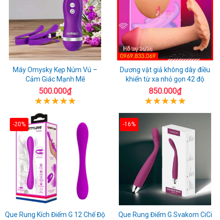
Máy Omysky Kẹp Núm Vú –
Dương vật giả không dây điều
Cảm Giác Mạnh Mẽ
khiển từ xa nhỏ gọn 42 độ
500.000₫
850.000₫
-20%
-16%
Que Rung Kích Điểm G 12 Chế Độ
Que Rung Điểm G Svakom CiCi