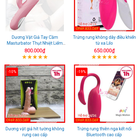
Dương Vật Giả Tay Cầm
Trứng rung không dây điều khiển
Masturbator Thụt Nhiệt Liếm
từ xa Lilo
Rung
800.000₫
650.000₫
-10%
-19%
Dương vật giả hít tường không
Trứng rung thiên nga kết nối
rung cao cấp
Bluetooth cao cấp