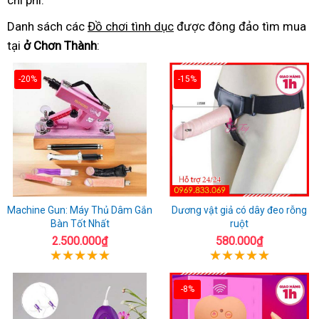
chi phí.
Danh sách các
Đồ chơi tình dục
được đông đảo tìm mua
tại
ở Chơn Thành
:
-20%
-15%
Machine Gun: Máy Thủ Dâm Gắn
Dương vật giả có dây đeo rỗng
Bàn Tốt Nhất
ruột
2.500.000₫
580.000₫
-8%