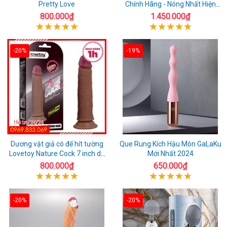
Pretty Love
Chính Hãng - Nóng Nhất Hiện
Nay
800.000₫
1.450.000₫
-20%
-19%
Dương vật giả có đế hít tường
Que Rung Kích Hậu Môn GaLaKu
Lovetoy Nature Cock 7 inch da
Mới Nhất 2024
đen
800.000₫
650.000₫
-20%
-20%