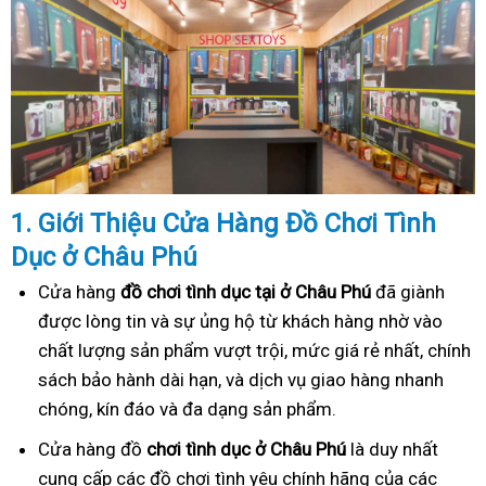
1. Gi
ớ
i Thi
ệ
u C
ử
a Hàng
Đồ
Ch
ơ
i Tình
Dục
ở Châu Phú
Cửa hàng
đồ chơi tình dục tại ở Châu Phú
đã giành
được lòng tin và sự ủng hộ từ khách hàng nhờ vào
chất lượng sản phẩm vượt trội, mức giá rẻ nhất, chính
sách bảo hành dài hạn, và dịch vụ giao hàng nhanh
chóng, kín đáo và đa dạng sản phẩm.
Cửa hàng đồ
chơi tình dục ở Châu Phú
là duy nhất
cung cấp các đồ chơi tình yêu chính hãng của các