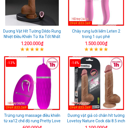
Dương Vật Hít Tường Dildo Rung
Chày rung lưỡi liếm Leten 2
Nhiệt Điều Khiển Từ Xa Tốt Nhất
trong 1 cực phê
1.200.000₫
1.500.000₫
-13%
-14%
Trứng rung massage điều khiển
Dương vật giả có chân hít tường
từ xa12 chế độ rung Pretty Love
Lovetoy Nature Cock dài 8.5 inch
600.000₫
1.100.000₫