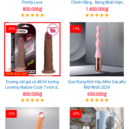
Pretty Love
Chính Hãng - Nóng Nhất Hiện
Nay
800.000₫
1.450.000₫
-20%
-19%
Dương vật giả có đế hít tường
Que Rung Kích Hậu Môn GaLaKu
Lovetoy Nature Cock 7 inch da
Mới Nhất 2024
đen
800.000₫
650.000₫
-20%
-20%