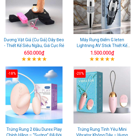
Dương Vật Giả (Cu Giả) Dây Đeo
Máy Rung Điểm G leten
- Thiết Kế Siêu Ngầu, Giá Cực Rẻ
Lightning AV Stick Thiết Kế
Thông Minh
650.000₫
1.500.000₫
-18%
-20%
Trứng Rung 2 Đầu Durex Play
Trứng Rung Tình Yêu Mini
Chính Hãng – “Sướng” Đã Đời
Vibrator Không Dây – Hưng