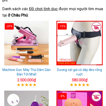
phí.
Danh sách các
Đồ chơi tình dục
được mọi người tìm mua
tại
ở Châu Phú
:
-20%
-15%
Machine Gun: Máy Thủ Dâm Gắn
Dương vật giả có dây đeo rỗng
Bàn Tốt Nhất
ruột
2.500.000₫
580.000₫
-8%