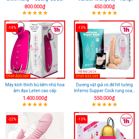
Phấn Mọi Nơi
800.000₫
450.000₫
-18%
-13%
Máy kích thích bú liếm nhũ hoa
Dương vật giả có đế hít tường
âm đạo Leten cao cấp
Inferno Supper Cock rung coay
7 chế độ
1.400.000₫
550.000₫
-22%
-13%