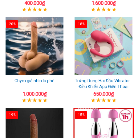
400.000₫
1.600.000₫
-20%
-18%
Chym giả nhìn là phê
Trứng Rung Hai Đầu Vibrator -
Điều Khiển App Điện Thoại
1.000.000₫
650.000₫
-19%
-15%