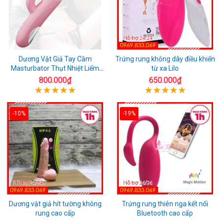
Dương Vật Giả Tay Cầm
Trứng rung không dây điều khiển
Masturbator Thụt Nhiệt Liếm
từ xa Lilo
Rung
800.000₫
650.000₫
-10%
-19%
Dương vật giả hít tường không
Trứng rung thiên nga kết nối
rung cao cấp
Bluetooth cao cấp