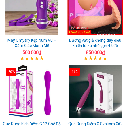
Máy Omysky Kẹp Núm Vú –
Dương vật giả không dây điều
Cảm Giác Mạnh Mẽ
khiển từ xa nhỏ gọn 42 độ
500.000₫
850.000₫
-20%
-16%
Que Rung Kích Điểm G 12 Chế Độ
Que Rung Điểm G Svakom CiCi