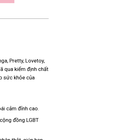
a, Pretty, Lovetoy,
đã qua kiểm định chất
ho sức khỏe của
ái cảm đỉnh cao.
à cộng đồng LGBT