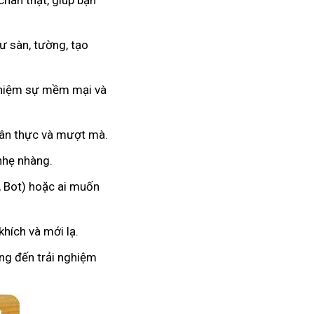
chân thật, giúp bạn
 sàn, tường, tạo
nghiệm sự mềm mại và
hân thực và mượt mà.
 nhẹ nhàng.
, Bot) hoặc ai muốn
hích và mới lạ.
ang đến trải nghiệm