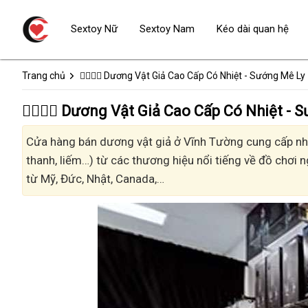
Sextoy Nữ
Sextoy Nam
Kéo dài quan hệ
Trang chủ
👩‍❤️‍💋‍👨 Dương Vật Giả Cao Cấp Có Nhiệt - Sướng Mê Ly
👩‍❤️‍💋‍👨 Dương Vật Giả Cao Cấp Có Nhiệt
Cửa hàng bán dương vật giả ở Vĩnh Tường cung cấp nhiề
thanh, liếm…) từ các thương hiệu nổi tiếng về đồ chơi n
từ Mỹ, Đức, Nhật, Canada,…