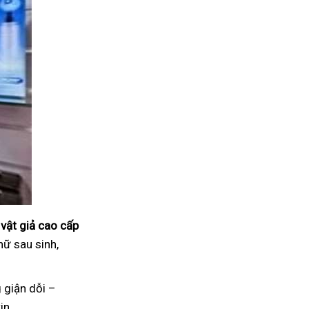
vật giả cao cấp
nữ sau sinh,
 giận dỗi –
in.