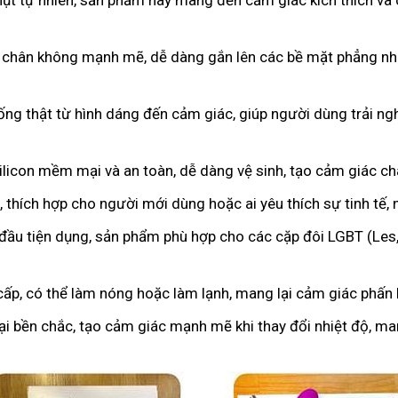
hụt tự nhiên, sản phẩm này mang đến cảm giác kích thích và 
 chân không mạnh mẽ, dễ dàng gắn lên các bề mặt phẳng như
iống thật từ hình dáng đến cảm giác, giúp người dùng trải 
licon mềm mại và an toàn, dễ dàng vệ sinh, tạo cảm giác c
 thích hợp cho người mới dùng hoặc ai yêu thích sự tinh tế,
 đầu tiện dụng, sản phẩm phù hợp cho các cặp đôi LGBT (Les
cấp, có thể làm nóng hoặc làm lạnh, mang lại cảm giác phấn k
oại bền chắc, tạo cảm giác mạnh mẽ khi thay đổi nhiệt độ, m