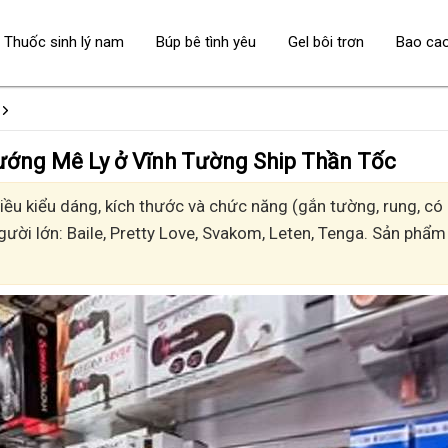
Thuốc sinh lý nam
Búp bê tình yêu
Gel bôi trơn
Bao ca
 - Sướng Mê Ly ở Vĩnh Tường Ship Thần Tốc
u kiểu dáng, kích thước và chức năng (gắn tường, rung, có n
gười lớn: Baile, Pretty Love, Svakom, Leten, Tenga. Sản phẩm