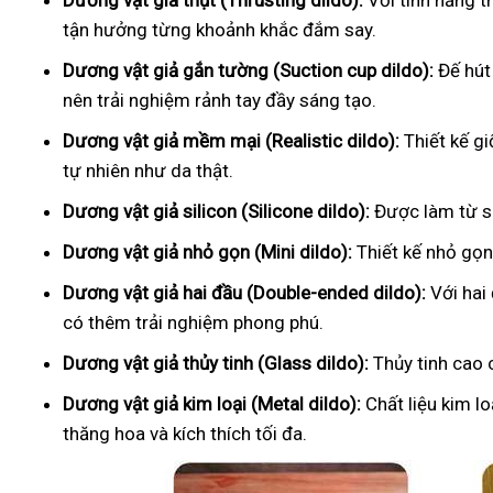
Dương vật giả thụt (Thrusting dildo):
Với tính năng t
tận hưởng từng khoảnh khắc đắm say.
Dương vật giả gắn tường (Suction cup dildo):
Đế hút
nên trải nghiệm rảnh tay đầy sáng tạo.
Dương vật giả mềm mại (Realistic dildo):
Thiết kế g
tự nhiên như da thật.
Dương vật giả silicon (Silicone dildo):
Được làm từ si
Dương vật giả nhỏ gọn (Mini dildo):
Thiết kế nhỏ gọn,
Dương vật giả hai đầu (Double-ended dildo):
Với hai
có thêm trải nghiệm phong phú.
Dương vật giả thủy tinh (Glass dildo):
Thủy tinh cao 
Dương vật giả kim loại (Metal dildo):
Chất liệu kim l
thăng hoa và kích thích tối đa.