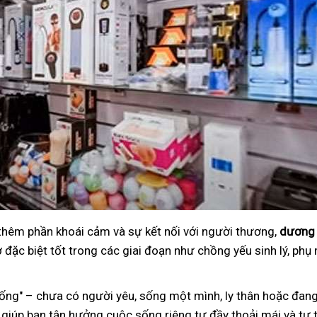
 thêm phần khoái cảm và sự kết nối với người thương,
dương 
đặc biệt tốt trong các giai đoạn như chồng yếu sinh lý, phụ 
ng" – chưa có người yêu, sống một mình, ly thân hoặc đang
 giúp bạn tận hưởng cuộc sống riêng tư đầy thoải mái và tự t