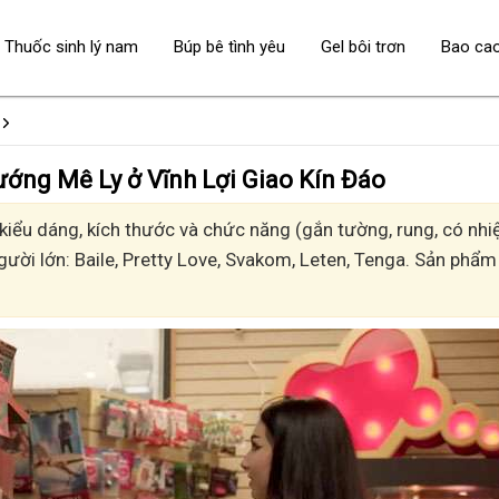
Thuốc sinh lý nam
Búp bê tình yêu
Gel bôi trơn
Bao ca
- Sướng Mê Ly ở Vĩnh Lợi Giao Kín Đáo
iểu dáng, kích thước và chức năng (gắn tường, rung, có nhiệ
gười lớn: Baile, Pretty Love, Svakom, Leten, Tenga. Sản phẩm