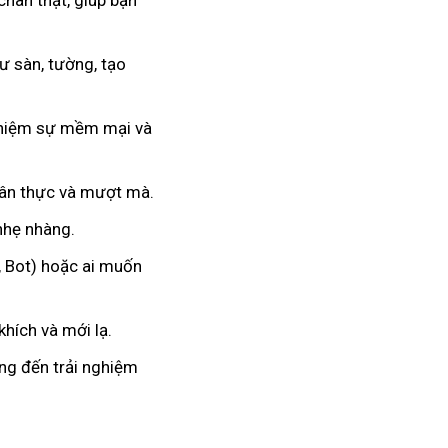
chân thật, giúp bạn
 sàn, tường, tạo
nghiệm sự mềm mại và
hân thực và mượt mà.
 nhẹ nhàng.
, Bot) hoặc ai muốn
hích và mới lạ.
ang đến trải nghiệm