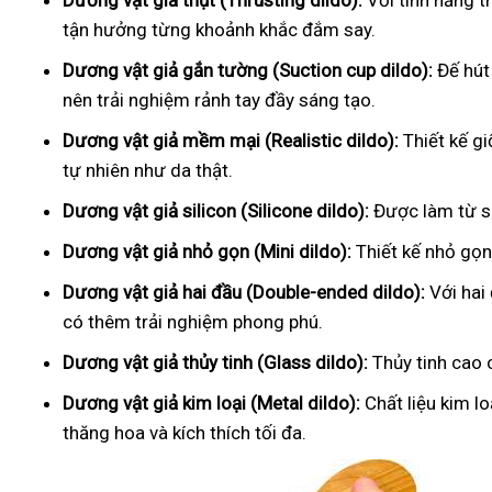
Dương vật giả thụt (Thrusting dildo):
Với tính năng t
tận hưởng từng khoảnh khắc đắm say.
Dương vật giả gắn tường (Suction cup dildo):
Đế hút
nên trải nghiệm rảnh tay đầy sáng tạo.
Dương vật giả mềm mại (Realistic dildo):
Thiết kế g
tự nhiên như da thật.
Dương vật giả silicon (Silicone dildo):
Được làm từ si
Dương vật giả nhỏ gọn (Mini dildo):
Thiết kế nhỏ gọn,
Dương vật giả hai đầu (Double-ended dildo):
Với hai
có thêm trải nghiệm phong phú.
Dương vật giả thủy tinh (Glass dildo):
Thủy tinh cao 
Dương vật giả kim loại (Metal dildo):
Chất liệu kim l
thăng hoa và kích thích tối đa.