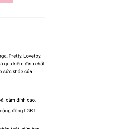
a, Pretty, Lovetoy,
đã qua kiểm định chất
ho sức khỏe của
ái cảm đỉnh cao.
à cộng đồng LGBT