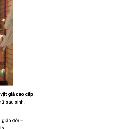
vật giả cao cấp
nữ sau sinh,
 giận dỗi –
in.