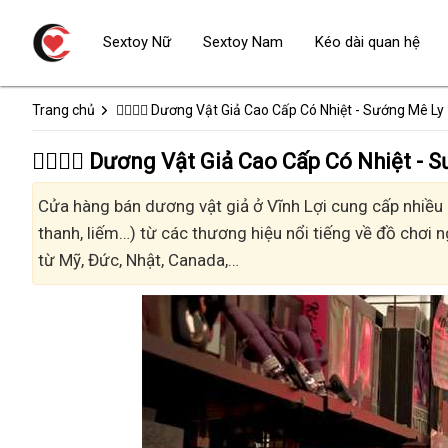
Sextoy Nữ
Sextoy Nam
Kéo dài quan hệ
Trang chủ
👩‍❤️‍💋‍👨 Dương Vật Giả Cao Cấp Có Nhiệt - Sướng Mê Ly
👩‍❤️‍💋‍👨 Dương Vật Giả Cao Cấp Có Nhiệt 
Cửa hàng bán dương vật giả ở Vĩnh Lợi cung cấp nhiều k
thanh, liếm…) từ các thương hiệu nổi tiếng về đồ chơi n
từ Mỹ, Đức, Nhật, Canada,…