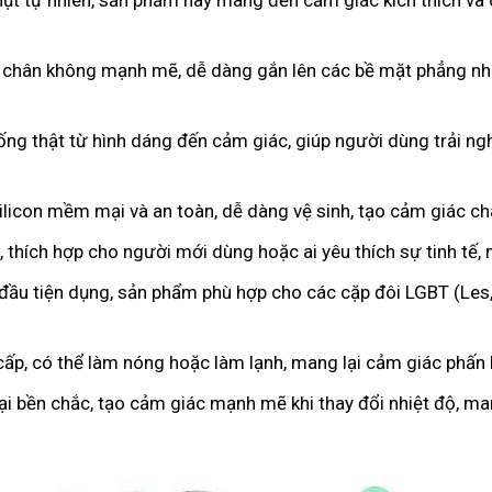
hụt tự nhiên, sản phẩm này mang đến cảm giác kích thích và 
 chân không mạnh mẽ, dễ dàng gắn lên các bề mặt phẳng như
iống thật từ hình dáng đến cảm giác, giúp người dùng trải 
licon mềm mại và an toàn, dễ dàng vệ sinh, tạo cảm giác c
 thích hợp cho người mới dùng hoặc ai yêu thích sự tinh tế,
 đầu tiện dụng, sản phẩm phù hợp cho các cặp đôi LGBT (Les
cấp, có thể làm nóng hoặc làm lạnh, mang lại cảm giác phấn k
oại bền chắc, tạo cảm giác mạnh mẽ khi thay đổi nhiệt độ, m