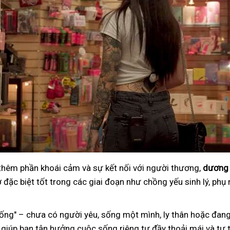
 thêm phần khoái cảm và sự kết nối với người thương,
dương 
đặc biệt tốt trong các giai đoạn như chồng yếu sinh lý, phụ 
ng" – chưa có người yêu, sống một mình, ly thân hoặc đang
 giúp bạn tận hưởng cuộc sống riêng tư đầy thoải mái và tự t