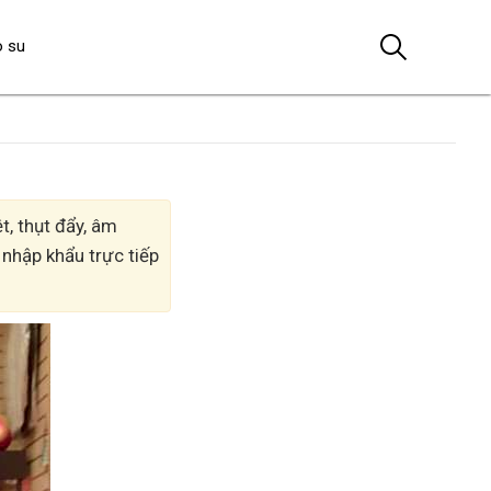
o su
t, thụt đẩy, âm
 nhập khẩu trực tiếp