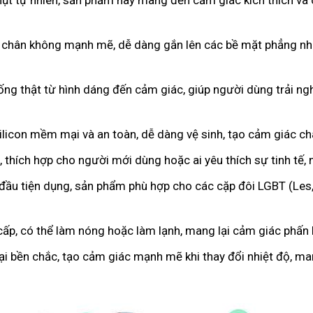
hụt tự nhiên, sản phẩm này mang đến cảm giác kích thích và 
 chân không mạnh mẽ, dễ dàng gắn lên các bề mặt phẳng như
iống thật từ hình dáng đến cảm giác, giúp người dùng trải 
licon mềm mại và an toàn, dễ dàng vệ sinh, tạo cảm giác c
 thích hợp cho người mới dùng hoặc ai yêu thích sự tinh tế,
 đầu tiện dụng, sản phẩm phù hợp cho các cặp đôi LGBT (Les
cấp, có thể làm nóng hoặc làm lạnh, mang lại cảm giác phấn k
oại bền chắc, tạo cảm giác mạnh mẽ khi thay đổi nhiệt độ, m