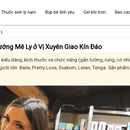
Thuốc sinh lý nam
Búp bê tình yêu
Gel bôi trơn
Bao ca
- Sướng Mê Ly ở Vị Xuyên Giao Kín Đáo
iểu dáng, kích thước và chức năng (gắn tường, rung, có nhiệ
gười lớn: Baile, Pretty Love, Svakom, Leten, Tenga. Sản phẩm