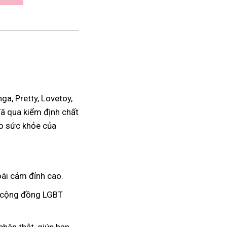
a, Pretty, Lovetoy,
đã qua kiểm định chất
ho sức khỏe của
ái cảm đỉnh cao.
à cộng đồng LGBT