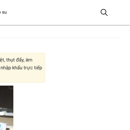
o su
t, thụt đẩy, âm
 nhập khẩu trực tiếp