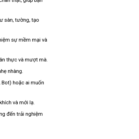
chân thật, giúp bạn
 sàn, tường, tạo
nghiệm sự mềm mại và
hân thực và mượt mà.
 nhẹ nhàng.
, Bot) hoặc ai muốn
hích và mới lạ.
ang đến trải nghiệm