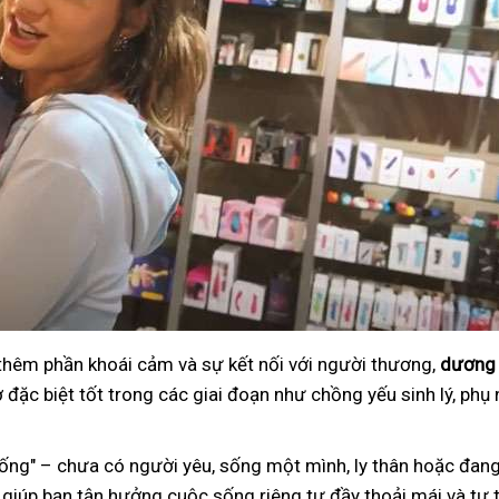
 thêm phần khoái cảm và sự kết nối với người thương,
dương 
đặc biệt tốt trong các giai đoạn như chồng yếu sinh lý, phụ 
ng" – chưa có người yêu, sống một mình, ly thân hoặc đang
 giúp bạn tận hưởng cuộc sống riêng tư đầy thoải mái và tự t