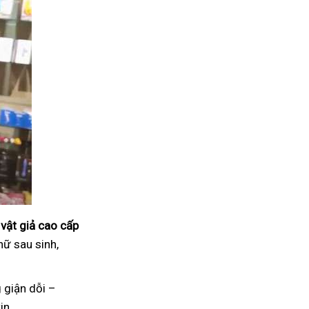
vật giả cao cấp
nữ sau sinh,
 giận dỗi –
in.