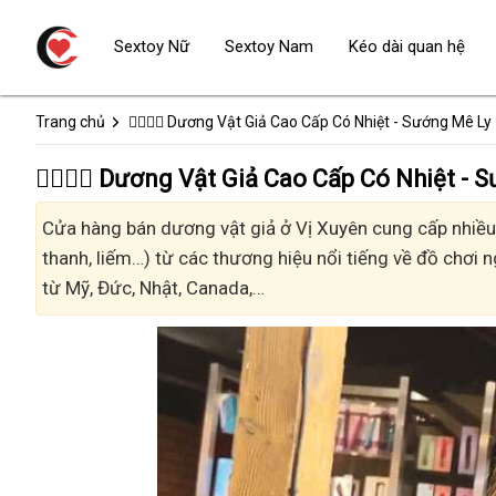
Sextoy Nữ
Sextoy Nam
Kéo dài quan hệ
Trang chủ
👩‍❤️‍💋‍👨 Dương Vật Giả Cao Cấp Có Nhiệt - Sướng Mê Ly
👩‍❤️‍💋‍👨 Dương Vật Giả Cao Cấp Có Nhiệt 
Cửa hàng bán dương vật giả ở Vị Xuyên cung cấp nhiều k
thanh, liếm…) từ các thương hiệu nổi tiếng về đồ chơi n
từ Mỹ, Đức, Nhật, Canada,…