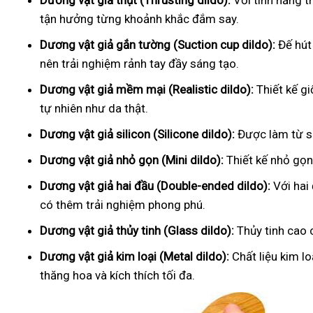
Dương vật giả thụt (Thrusting dildo):
Với tính năng t
tận hưởng từng khoảnh khắc đắm say.
Dương vật giả gắn tường (Suction cup dildo):
Đế hút
nên trải nghiệm rảnh tay đầy sáng tạo.
Dương vật giả mềm mại (Realistic dildo):
Thiết kế g
tự nhiên như da thật.
Dương vật giả silicon (Silicone dildo):
Được làm từ si
Dương vật giả nhỏ gọn (Mini dildo):
Thiết kế nhỏ gọn,
Dương vật giả hai đầu (Double-ended dildo):
Với hai
có thêm trải nghiệm phong phú.
Dương vật giả thủy tinh (Glass dildo):
Thủy tinh cao 
Dương vật giả kim loại (Metal dildo):
Chất liệu kim l
thăng hoa và kích thích tối đa.