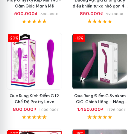
Cảm Giác Mạnh Mẽ
điều khiển từ xa nhỏ gọn 42
độ
500.000₫
850.000₫
500.000₫
923.000₫
-20%
-16%
Que Rung Kích Điểm G 12
Que Rung Điểm G Svakom
Chế Độ Pretty Love
CiCi Chính Hãng - Nóng
Nhất Hiện Nay
800.000₫
1.450.000₫
1.000.000₫
1.726.000₫
-20%
-19%