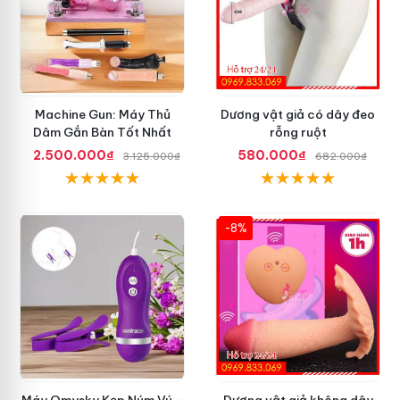
Machine Gun: Máy Thủ
Dương vật giả có dây đeo
Dâm Gắn Bàn Tốt Nhất
rỗng ruột
2.500.000₫
580.000₫
3.125.000₫
682.000₫
-8%
Máy Omysky Kẹp Núm Vú –
Dương vật giả không dây