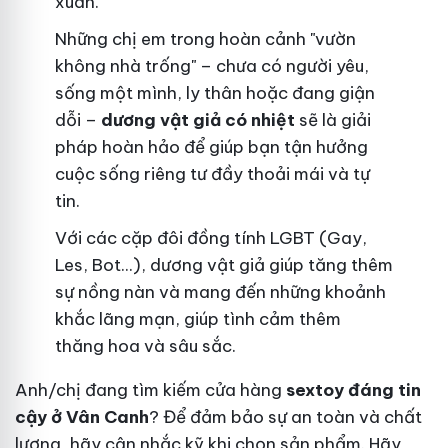
xuân.
Những chị em trong hoàn cảnh "vườn
không nhà trống" – chưa có người yêu,
sống một mình, ly thân hoặc đang giận
dỗi –
dương vật giả có nhiệt
sẽ là giải
pháp hoàn hảo để giúp bạn tận hưởng
cuộc sống riêng tư đầy thoải mái và tự
tin.
Với các cặp đôi đồng tính LGBT (Gay,
Les, Bot...), dương vật giả giúp tăng thêm
sự nồng nàn và mang đến những khoảnh
khắc lãng mạn, giúp tình cảm thêm
thăng hoa và sâu sắc.
Anh/chị đang tìm kiếm cửa hàng
sextoy đáng tin
cậy ở Vân Canh
? Để đảm bảo sự an toàn và chất
lượng, hãy cân nhắc kỹ khi chọn sản phẩm. Hãy