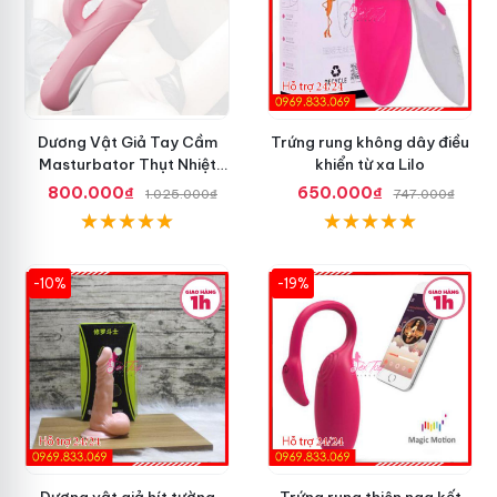
Dương Vật Giả Tay Cầm
Trứng rung không dây điều
Masturbator Thụt Nhiệt
khiển từ xa Lilo
Liếm Rung
800.000₫
650.000₫
1.025.000₫
747.000₫
-10%
-19%
Dương vật giả hít tường
Trứng rung thiên nga kết