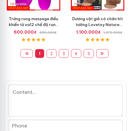
Trứng rung massage điều
Dương vật giả có chân hít
khiển từ xa12 chế độ rung
tường Lovetoy Nature
Pretty Love
Cock dài 8.5 inch
600.000₫
1.100.000₫
650.000₫
1.279.000₫
1
2
3
4
5