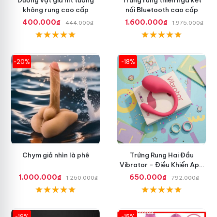
không rung cao cấp
nối Bluetooth cao cấp
400.000₫
1.600.000₫
444.000₫
1.975.000₫
-20%
-18%
Chym giả nhìn là phê
Trứng Rung Hai Đầu
Vibrator - Điều Khiển App
Điện Thoại
1.000.000₫
650.000₫
1.250.000₫
792.000₫
-19%
-15%