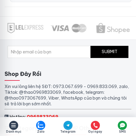
SUBMIT
Shop Đây Rồi
Xin vui lòng liên hệ SĐT: 0973.067.699 - 0969.833.069, zalo,
Tiktok: @thao0969833069, facebook, telegram:
@thao0973067699, Viber, WhatsApp của bạn và chúng tôi
sẽ trả lời bạn sớm nhất.
Hotline:
0969833069
Category
Other
Danh mục
Zalo
Telegram
Gọi ngay
SMS