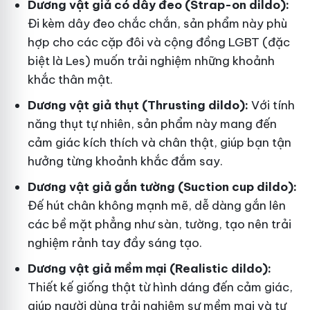
Dương vật giả có dây đeo (Strap-on dildo):
Đi kèm dây đeo chắc chắn, sản phẩm này phù
hợp cho các cặp đôi và cộng đồng LGBT (đặc
biệt là Les) muốn trải nghiệm những khoảnh
khắc thân mật.
Dương vật giả thụt (Thrusting dildo):
Với tính
năng thụt tự nhiên, sản phẩm này mang đến
cảm giác kích thích và chân thật, giúp bạn tận
hưởng từng khoảnh khắc đắm say.
Dương vật giả gắn tường (Suction cup dildo):
Đế hút chân không mạnh mẽ, dễ dàng gắn lên
các bề mặt phẳng như sàn, tường, tạo nên trải
nghiệm rảnh tay đầy sáng tạo.
Dương vật giả mềm mại (Realistic dildo):
Thiết kế giống thật từ hình dáng đến cảm giác,
giúp người dùng trải nghiệm sự mềm mại và tự