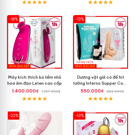
-18%
-13%
Máy kích thích bú liếm nhũ
Dương vật giả có đế hít
hoa âm đạo Leten cao cấp
tường Inferno Supper Cock
rung coay 7 chế độ
1.400.000₫
550.000₫
1.707.000₫
632.000₫
-22%
-13%