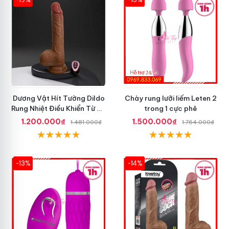
Dương Vật Hít Tường Dildo
Chày rung lưỡi liếm Leten 2
Rung Nhiệt Điều Khiển Từ Xa
trong 1 cực phê
Tốt Nhất
1.200.000₫
1.500.000₫
1.481.000₫
1.764.000₫
-13%
-14%