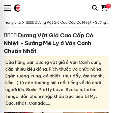
0
Trang chủ
👩‍❤️‍💋‍👨 Dương Vật Giả Cao Cấp Có Nhiệt - Sướng Mê Ly
👩‍❤️‍💋‍👨 Dương Vật Giả Cao Cấp Có
Nhiệt - Sướng Mê Ly ở Vân Canh
Chuẩn Nhất
Cửa hàng bán dương vật giả ở Vân Canh cung
cấp nhiều kiểu dáng, kích thước và chức năng
(gắn tường, rung, có nhiệt, thụt đẩy, âm thanh,
liếm…) từ các thương hiệu nổi tiếng về đồ chơi
người lớn: Baile, Pretty Love, Svakom, Leten,
Tenga. Sản phẩm nhập khẩu trực tiếp từ Mỹ,
Đức, Nhật, Canada,…