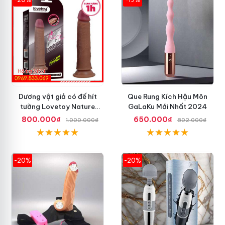
Dương vật giả có đế hít
Que Rung Kích Hậu Môn
tường Lovetoy Nature
GaLaKu Mới Nhất 2024
Cock 7 inch da đen
800.000₫
650.000₫
1.000.000₫
802.000₫
-20%
-20%