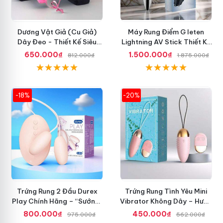
Dương Vật Giả (Cu Giả)
Máy Rung Điểm G leten
Dây Đeo - Thiết Kế Siêu
Lightning AV Stick Thiết Kế
Ngầu, Giá Cực Rẻ
Thông Minh
650.000₫
1.500.000₫
812.000₫
1.875.000₫
-18%
-20%
Trứng Rung 2 Đầu Durex
Trứng Rung Tình Yêu Mini
Play Chính Hãng – “Sướng”
Vibrator Không Dây – Hưng
Đã Đời
Phấn Mọi Nơi
800.000₫
450.000₫
975.000₫
562.000₫