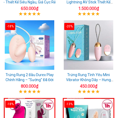
- Thiết Kế Siêu Ngầu, Giá Cực Rẻ
Lightning AV Stick Thiết Kế
Thông Minh
650.000₫
1.500.000₫
-18%
-20%
Trứng Rung 2 Đầu Durex Play
Trứng Rung Tình Yêu Mini
Chính Hãng – “Sướng” Đã Đời
Vibrator Không Dây – Hưng
Phấn Mọi Nơi
800.000₫
450.000₫
-18%
-13%