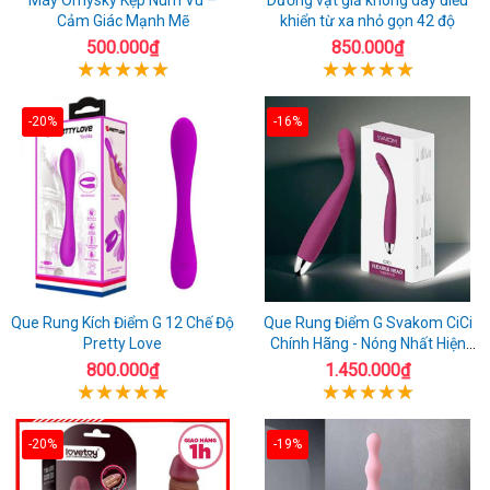
Cảm Giác Mạnh Mẽ
khiển từ xa nhỏ gọn 42 độ
500.000₫
850.000₫
-20%
-16%
Que Rung Kích Điểm G 12 Chế Độ
Que Rung Điểm G Svakom CiCi
Pretty Love
Chính Hãng - Nóng Nhất Hiện
Nay
800.000₫
1.450.000₫
-20%
-19%