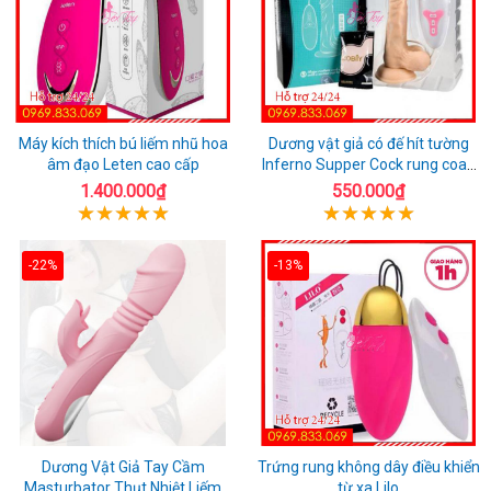
Máy kích thích bú liếm nhũ hoa
Dương vật giả có đế hít tường
âm đạo Leten cao cấp
Inferno Supper Cock rung coay
7 chế độ
1.400.000₫
550.000₫
-22%
-13%
Dương Vật Giả Tay Cầm
Trứng rung không dây điều khiển
Masturbator Thụt Nhiệt Liếm
từ xa Lilo