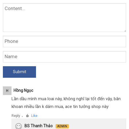
Hồng Ngọc
H
Lần dầu mình mua loai này, không nghĩ lại tốt đến vậy, băn
khoan nhiều lần k dám mua, ace tin tưởng shop này
Reply
Like
●
BS Thanh Thảo
ADMIN