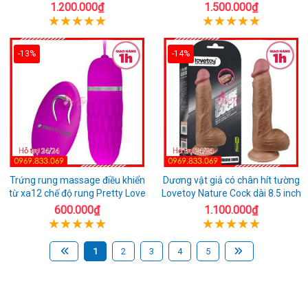
1.200.000₫
1.500.000₫
-13%
-14%
Trứng rung massage điều khiển
Dương vật giả có chân hít tường
từ xa12 chế độ rung Pretty Love
Lovetoy Nature Cock dài 8.5 inch
600.000₫
1.100.000₫
1
2
3
4
5