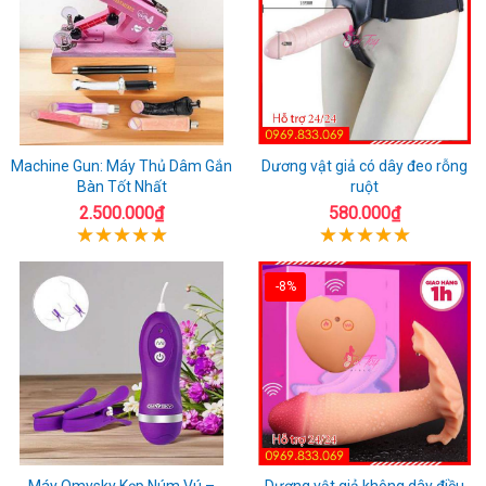
Machine Gun: Máy Thủ Dâm Gắn
Dương vật giả có dây đeo rỗng
Bàn Tốt Nhất
ruột
2.500.000₫
580.000₫
-8%
Máy Omysky Kẹp Núm Vú –
Dương vật giả không dây điều