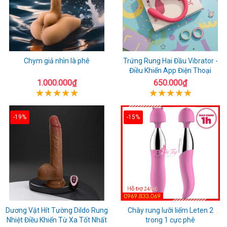
Chym giả nhìn là phê
Trứng Rung Hai Đầu Vibrator -
Điều Khiển App Điện Thoại
1.000.000₫
650.000₫
-19%
-15%
Dương Vật Hít Tường Dildo Rung
Chày rung lưỡi liếm Leten 2
Nhiệt Điều Khiển Từ Xa Tốt Nhất
trong 1 cực phê