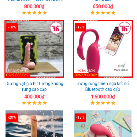
Rung
800.000₫
650.000₫
-10%
-19%
Dương vật giả hít tường không
Trứng rung thiên nga kết nối
rung cao cấp
Bluetooth cao cấp
400.000₫
1.600.000₫
-20%
-18%