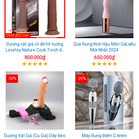
Dương vật giả có đế hít tường
Que Rung Kích Hậu Môn GaLaKu
Lovetoy Nature Cock 7 inch da
Mới Nhất 2024
đen
800.000₫
650.000₫
-20%
-20%
Dương Vật Giả (Cu Giả) Dây Đeo
Máy Rung Điểm G leten