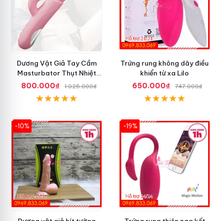
Dương Vật Giả Tay Cầm
Trứng rung không dây điều
Masturbator Thụt Nhiệt
khiển từ xa Lilo
Liếm Rung
800.000₫
650.000₫
1.025.000₫
747.000₫
-10%
-19%
Dương vật giả hít tường
Trứng rung thiên nga kết