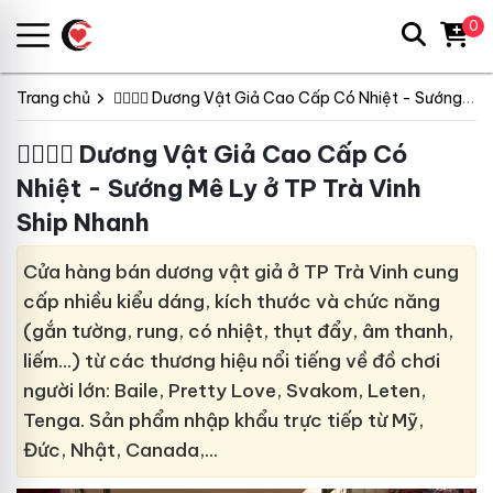
0
Trang chủ
👩‍❤️‍💋‍👨 Dương Vật Giả Cao Cấp Có Nhiệt - Sướng Mê Ly
👩‍❤️‍💋‍👨 Dương Vật Giả Cao Cấp Có
Nhiệt - Sướng Mê Ly ở TP Trà Vinh
Ship Nhanh
Cửa hàng bán dương vật giả ở TP Trà Vinh cung
cấp nhiều kiểu dáng, kích thước và chức năng
(gắn tường, rung, có nhiệt, thụt đẩy, âm thanh,
liếm…) từ các thương hiệu nổi tiếng về đồ chơi
người lớn: Baile, Pretty Love, Svakom, Leten,
Tenga. Sản phẩm nhập khẩu trực tiếp từ Mỹ,
Đức, Nhật, Canada,…