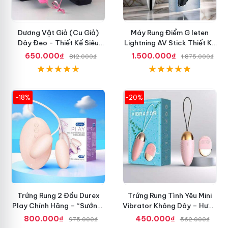
Dương Vật Giả (Cu Giả)
Máy Rung Điểm G leten
Dây Đeo - Thiết Kế Siêu
Lightning AV Stick Thiết Kế
Ngầu, Giá Cực Rẻ
Thông Minh
650.000₫
1.500.000₫
812.000₫
1.875.000₫
-18%
-20%
Trứng Rung 2 Đầu Durex
Trứng Rung Tình Yêu Mini
Play Chính Hãng – “Sướng”
Vibrator Không Dây – Hưng
Đã Đời
Phấn Mọi Nơi
800.000₫
450.000₫
975.000₫
562.000₫