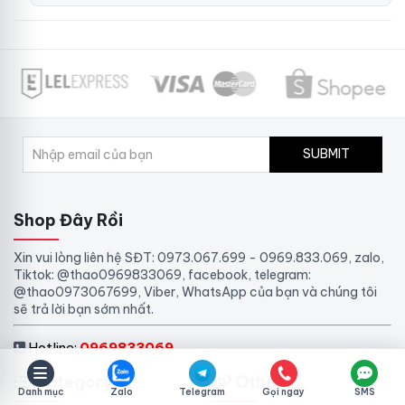
SUBMIT
Shop Đây Rồi
Xin vui lòng liên hệ SĐT: 0973.067.699 - 0969.833.069, zalo,
Tiktok: @thao0969833069, facebook, telegram:
@thao0973067699, Viber, WhatsApp của bạn và chúng tôi
sẽ trả lời bạn sớm nhất.
Hotline:
0969833069
Category
Other
Danh mục
Zalo
Telegram
Gọi ngay
SMS