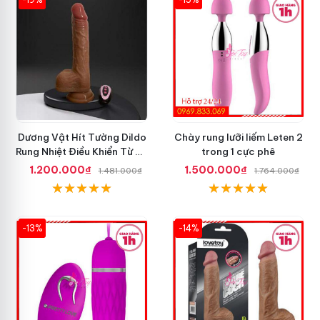
Dương Vật Hít Tường Dildo
Chày rung lưỡi liếm Leten 2
Rung Nhiệt Điều Khiển Từ Xa
trong 1 cực phê
Tốt Nhất
1.200.000₫
1.500.000₫
1.481.000₫
1.764.000₫
-13%
-14%