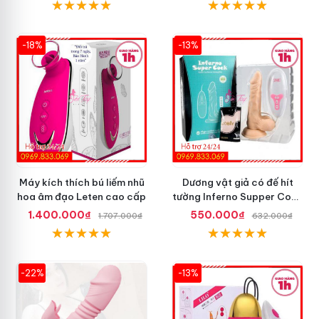
-18%
-13%
Máy kích thích bú liếm nhũ
Dương vật giả có đế hít
hoa âm đạo Leten cao cấp
tường Inferno Supper Cock
rung coay 7 chế độ
1.400.000₫
550.000₫
1.707.000₫
632.000₫
-22%
-13%