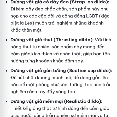
Dương vật giả có dây đeo (Strap-on dildo):
Đi kèm dây đeo chắc chắn, sản phẩm này phù
hợp cho các cặp đôi và cộng đồng LGBT (đặc
biệt là Les) muốn trải nghiệm những khoảnh
khắc thân mật.
Dương vật giả thụt (Thrusting dildo):
Với tính
năng thụt tự nhiên, sản phẩm này mang đến
cảm giác kích thích và chân thật, giúp bạn tận
hưởng từng khoảnh khắc đắm say.
Dương vật giả gắn tường (Suction cup dildo):
Đế hút chân không mạnh mẽ, dễ dàng gắn lên
các bề mặt phẳng như sàn, tường, tạo nên trải
nghiệm rảnh tay đầy sáng tạo.
Dương vật giả mềm mại (Realistic dildo):
Thiết kế giống thật từ hình dáng đến cảm giác,
giúp người dùng trải nghiệm sự mềm mại và tự