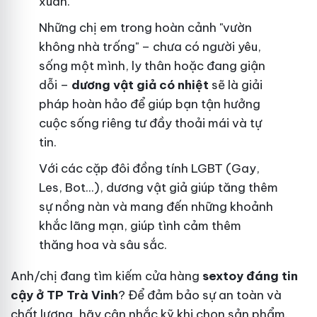
xuân.
Những chị em trong hoàn cảnh "vườn
không nhà trống" – chưa có người yêu,
sống một mình, ly thân hoặc đang giận
dỗi –
dương vật giả có nhiệt
sẽ là giải
pháp hoàn hảo để giúp bạn tận hưởng
cuộc sống riêng tư đầy thoải mái và tự
tin.
Với các cặp đôi đồng tính LGBT (Gay,
Les, Bot...), dương vật giả giúp tăng thêm
sự nồng nàn và mang đến những khoảnh
khắc lãng mạn, giúp tình cảm thêm
thăng hoa và sâu sắc.
Anh/chị đang tìm kiếm cửa hàng
sextoy đáng tin
cậy ở TP Trà Vinh
? Để đảm bảo sự an toàn và
chất lượng, hãy cân nhắc kỹ khi chọn sản phẩm.