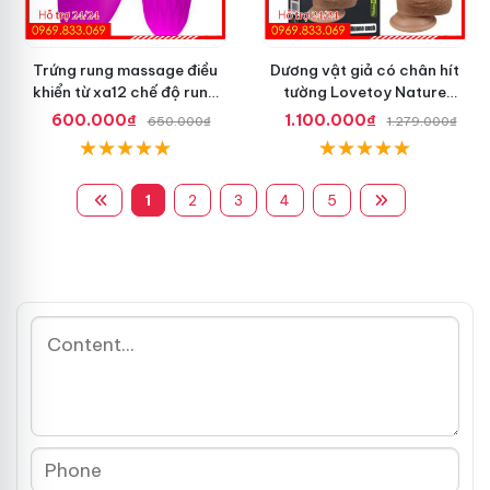
Trứng rung massage điều
Dương vật giả có chân hít
khiển từ xa12 chế độ rung
tường Lovetoy Nature
Pretty Love
Cock dài 8.5 inch
600.000₫
1.100.000₫
650.000₫
1.279.000₫
1
2
3
4
5