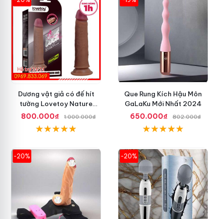
Dương vật giả có đế hít
Que Rung Kích Hậu Môn
tường Lovetoy Nature
GaLaKu Mới Nhất 2024
Cock 7 inch da đen
800.000₫
650.000₫
1.000.000₫
802.000₫
-20%
-20%