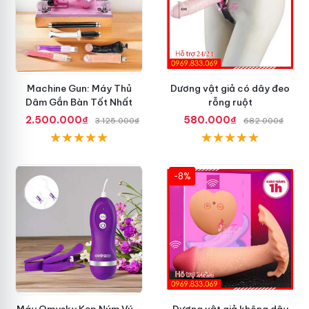
Machine Gun: Máy Thủ
Dương vật giả có dây đeo
Dâm Gắn Bàn Tốt Nhất
rỗng ruột
2.500.000₫
580.000₫
3.125.000₫
682.000₫
-8%
Máy Omysky Kẹp Núm Vú –
Dương vật giả không dây