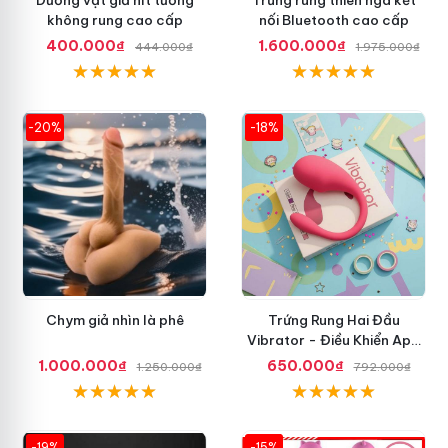
không rung cao cấp
nối Bluetooth cao cấp
400.000₫
1.600.000₫
444.000₫
1.975.000₫
-20%
-18%
Chym giả nhìn là phê
Trứng Rung Hai Đầu
Vibrator - Điều Khiển App
Điện Thoại
1.000.000₫
650.000₫
1.250.000₫
792.000₫
-19%
-15%