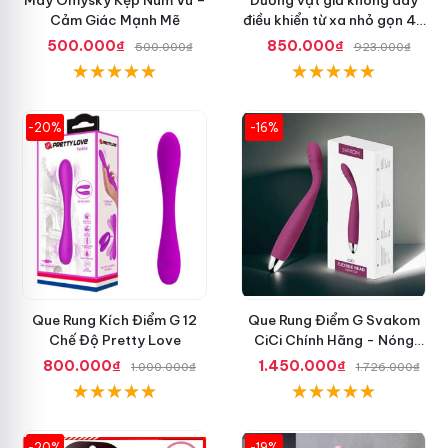
Cảm Giác Mạnh Mẽ
điều khiển từ xa nhỏ gọn 42
độ
500.000₫
850.000₫
500.000₫
923.000₫
-20%
-16%
Que Rung Kích Điểm G 12
Que Rung Điểm G Svakom
Chế Độ Pretty Love
CiCi Chính Hãng - Nóng
Nhất Hiện Nay
800.000₫
1.450.000₫
1.000.000₫
1.726.000₫
-20%
-19%