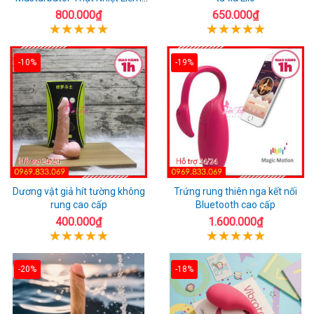
Rung
800.000₫
650.000₫
-10%
-19%
Dương vật giả hít tường không
Trứng rung thiên nga kết nối
rung cao cấp
Bluetooth cao cấp
400.000₫
1.600.000₫
-20%
-18%