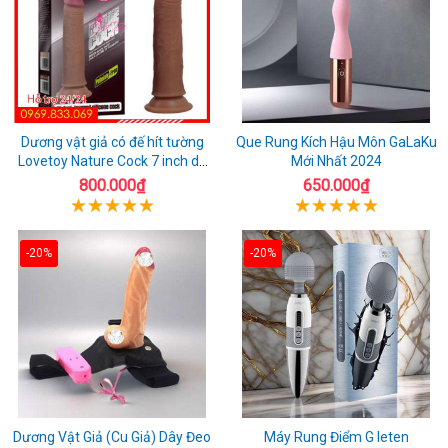
Dương vật giả có đế hít tường
Que Rung Kích Hậu Môn GaLaKu
Lovetoy Nature Cock 7 inch da
Mới Nhất 2024
đen
800.000₫
650.000₫
-20%
-20%
Dương Vật Giả (Cu Giả) Dây Đeo
Máy Rung Điểm G leten