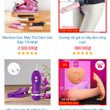
Machine Gun: Máy Thủ Dâm Gắn
Dương vật giả có dây đeo rỗng
Bàn Tốt Nhất
ruột
2.500.000₫
580.000₫
-8%
Máy Omysky Kẹp Núm Vú –
Dương vật giả không dây điều