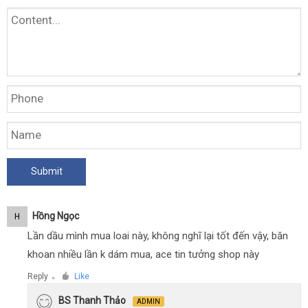
Hồng Ngọc
H
Lần dầu mình mua loai này, không nghĩ lại tốt đến vậy, băn
khoan nhiều lần k dám mua, ace tin tưởng shop này
Reply
Like
●
BS Thanh Thảo
ADMIN