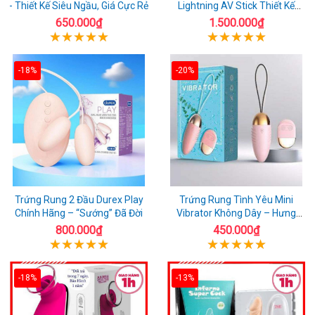
- Thiết Kế Siêu Ngầu, Giá Cực Rẻ
Lightning AV Stick Thiết Kế
Thông Minh
650.000₫
1.500.000₫
-18%
-20%
Trứng Rung 2 Đầu Durex Play
Trứng Rung Tình Yêu Mini
Chính Hãng – “Sướng” Đã Đời
Vibrator Không Dây – Hưng
Phấn Mọi Nơi
800.000₫
450.000₫
-18%
-13%