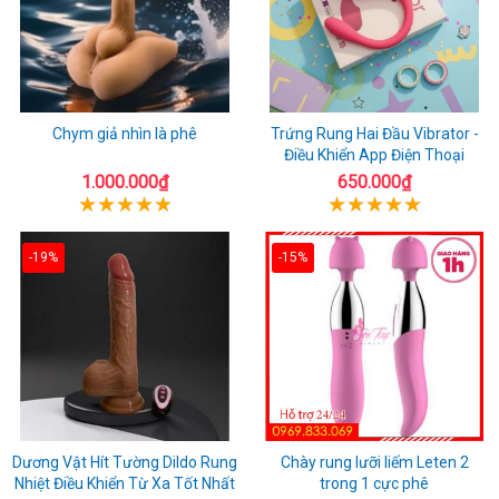
Chym giả nhìn là phê
Trứng Rung Hai Đầu Vibrator -
Điều Khiển App Điện Thoại
1.000.000₫
650.000₫
-19%
-15%
Dương Vật Hít Tường Dildo Rung
Chày rung lưỡi liếm Leten 2
Nhiệt Điều Khiển Từ Xa Tốt Nhất
trong 1 cực phê