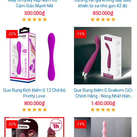
Cảm Giác Mạnh Mẽ
khiển từ xa nhỏ gọn 42 độ
500.000₫
850.000₫
-20%
-16%
Que Rung Kích Điểm G 12 Chế Độ
Que Rung Điểm G Svakom CiCi
Pretty Love
Chính Hãng - Nóng Nhất Hiện
Nay
800.000₫
1.450.000₫
-20%
-19%