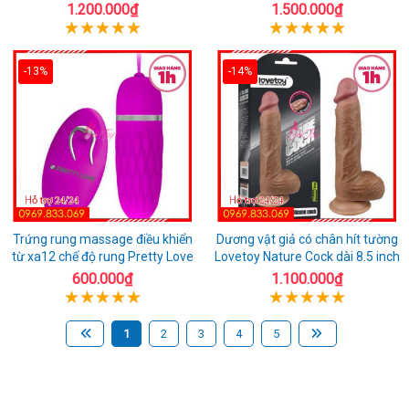
1.200.000₫
1.500.000₫
-13%
-14%
Trứng rung massage điều khiển
Dương vật giả có chân hít tường
từ xa12 chế độ rung Pretty Love
Lovetoy Nature Cock dài 8.5 inch
600.000₫
1.100.000₫
1
2
3
4
5