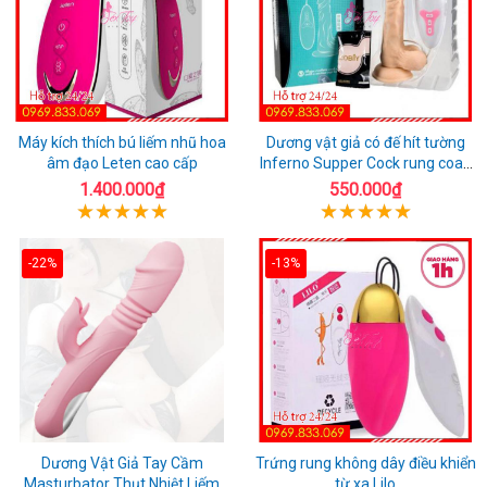
Máy kích thích bú liếm nhũ hoa
Dương vật giả có đế hít tường
âm đạo Leten cao cấp
Inferno Supper Cock rung coay
7 chế độ
1.400.000₫
550.000₫
-22%
-13%
Dương Vật Giả Tay Cầm
Trứng rung không dây điều khiển
Masturbator Thụt Nhiệt Liếm
từ xa Lilo