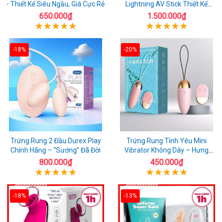
- Thiết Kế Siêu Ngầu, Giá Cực Rẻ
Lightning AV Stick Thiết Kế
Thông Minh
650.000₫
1.500.000₫
-18%
-20%
Trứng Rung 2 Đầu Durex Play
Trứng Rung Tình Yêu Mini
Chính Hãng – “Sướng” Đã Đời
Vibrator Không Dây – Hưng
Phấn Mọi Nơi
800.000₫
450.000₫
-18%
-13%