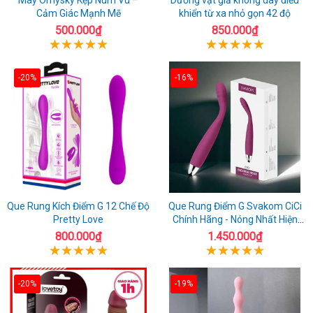
Cảm Giác Mạnh Mẽ
khiển từ xa nhỏ gọn 42 độ
500.000₫
850.000₫
-20%
-16%
Que Rung Kích Điểm G 12 Chế Độ
Que Rung Điểm G Svakom CiCi
Pretty Love
Chính Hãng - Nóng Nhất Hiện
Nay
800.000₫
1.450.000₫
-20%
-19%