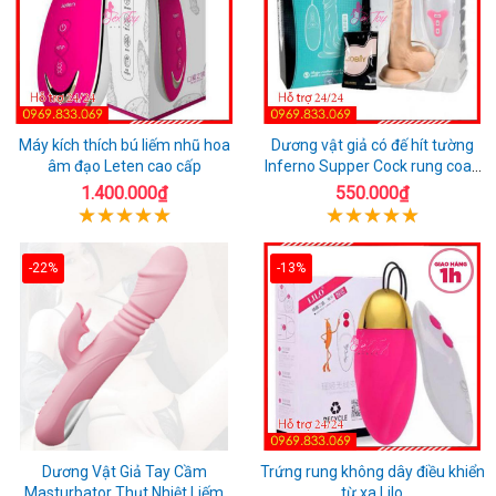
Máy kích thích bú liếm nhũ hoa
Dương vật giả có đế hít tường
âm đạo Leten cao cấp
Inferno Supper Cock rung coay
7 chế độ
1.400.000₫
550.000₫
-22%
-13%
Dương Vật Giả Tay Cầm
Trứng rung không dây điều khiển
Masturbator Thụt Nhiệt Liếm
từ xa Lilo