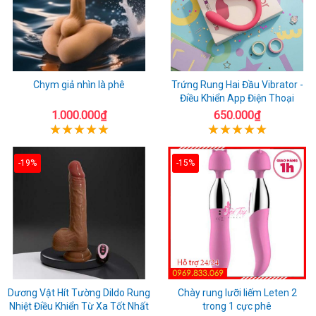
Chym giả nhìn là phê
Trứng Rung Hai Đầu Vibrator -
Điều Khiển App Điện Thoại
1.000.000₫
650.000₫
-19%
-15%
Dương Vật Hít Tường Dildo Rung
Chày rung lưỡi liếm Leten 2
Nhiệt Điều Khiển Từ Xa Tốt Nhất
trong 1 cực phê