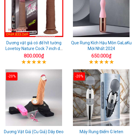
Dương vật giả có đế hít tường
Que Rung Kích Hậu Môn GaLaKu
Lovetoy Nature Cock 7 inch da
Mới Nhất 2024
đen
800.000₫
650.000₫
-20%
-20%
Dương Vật Giả (Cu Giả) Dây Đeo
Máy Rung Điểm G leten