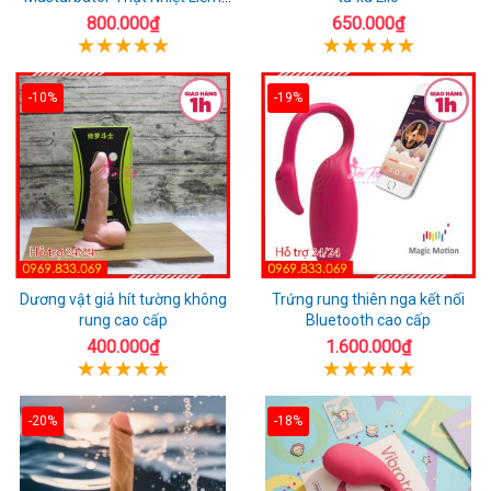
Rung
800.000₫
650.000₫
-10%
-19%
Dương vật giả hít tường không
Trứng rung thiên nga kết nối
rung cao cấp
Bluetooth cao cấp
400.000₫
1.600.000₫
-20%
-18%