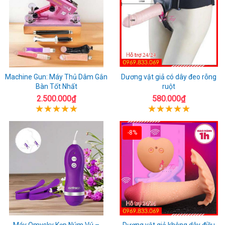
Machine Gun: Máy Thủ Dâm Gắn
Dương vật giả có dây đeo rỗng
Bàn Tốt Nhất
ruột
2.500.000₫
580.000₫
-8%
Máy Omysky Kẹp Núm Vú –
Dương vật giả không dây điều