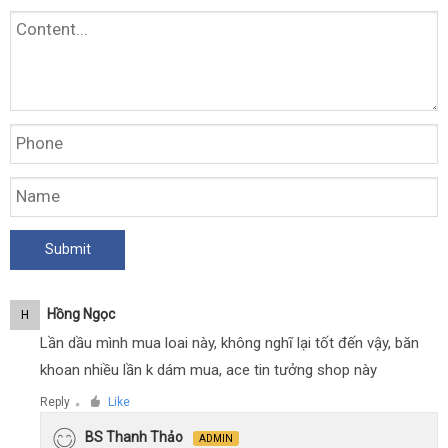
Hồng Ngọc
H
Lần dầu mình mua loai này, không nghĩ lại tốt đến vậy, băn
khoan nhiều lần k dám mua, ace tin tưởng shop này
Reply
Like
●
BS Thanh Thảo
ADMIN