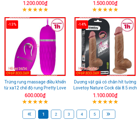
1.200.000₫
1.500.000₫
-13%
-14%
Trứng rung massage điều khiển
Dương vật giả có chân hít tường
từ xa12 chế độ rung Pretty Love
Lovetoy Nature Cock dài 8.5 inch
600.000₫
1.100.000₫
1
2
3
4
5