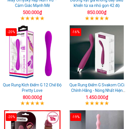
Cảm Giác Mạnh Mẽ
khiển từ xa nhỏ gọn 42 độ
500.000₫
850.000₫
-20%
-16%
Que Rung Kích Điểm G 12 Chế Độ
Que Rung Điểm G Svakom CiCi
Pretty Love
Chính Hãng - Nóng Nhất Hiện
Nay
800.000₫
1.450.000₫
-20%
-19%