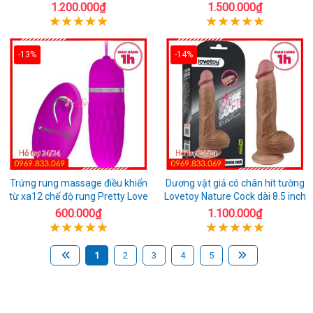
1.200.000₫
1.500.000₫
-13%
-14%
Trứng rung massage điều khiển
Dương vật giả có chân hít tường
từ xa12 chế độ rung Pretty Love
Lovetoy Nature Cock dài 8.5 inch
600.000₫
1.100.000₫
1
2
3
4
5