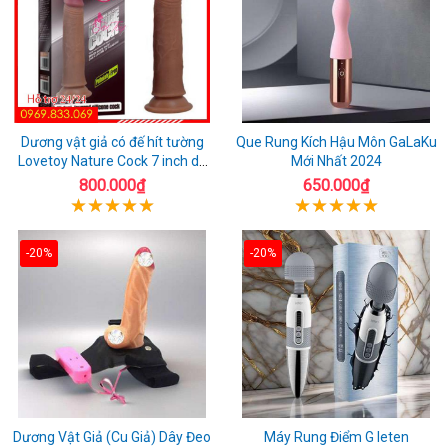
Dương vật giả có đế hít tường
Que Rung Kích Hậu Môn GaLaKu
Lovetoy Nature Cock 7 inch da
Mới Nhất 2024
đen
800.000₫
650.000₫
-20%
-20%
Dương Vật Giả (Cu Giả) Dây Đeo
Máy Rung Điểm G leten