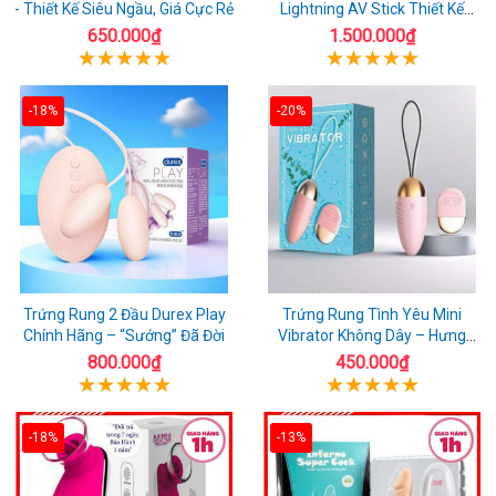
- Thiết Kế Siêu Ngầu, Giá Cực Rẻ
Lightning AV Stick Thiết Kế
Thông Minh
650.000₫
1.500.000₫
-18%
-20%
Trứng Rung 2 Đầu Durex Play
Trứng Rung Tình Yêu Mini
Chính Hãng – “Sướng” Đã Đời
Vibrator Không Dây – Hưng
Phấn Mọi Nơi
800.000₫
450.000₫
-18%
-13%