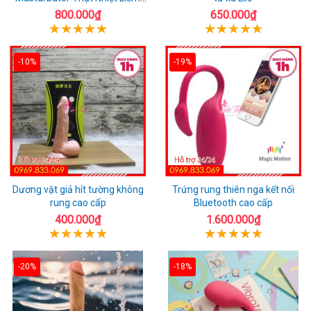
Rung
800.000₫
650.000₫
-10%
-19%
Dương vật giả hít tường không
Trứng rung thiên nga kết nối
rung cao cấp
Bluetooth cao cấp
400.000₫
1.600.000₫
-20%
-18%