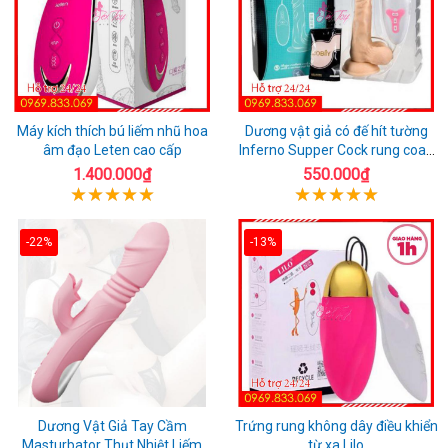
Máy kích thích bú liếm nhũ hoa
Dương vật giả có đế hít tường
âm đạo Leten cao cấp
Inferno Supper Cock rung coay
7 chế độ
1.400.000₫
550.000₫
-22%
-13%
Dương Vật Giả Tay Cầm
Trứng rung không dây điều khiển
Masturbator Thụt Nhiệt Liếm
từ xa Lilo