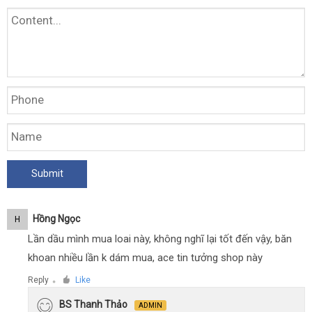
Hồng Ngọc
H
Lần dầu mình mua loai này, không nghĩ lại tốt đến vậy, băn
khoan nhiều lần k dám mua, ace tin tưởng shop này
Reply
Like
●
BS Thanh Thảo
ADMIN