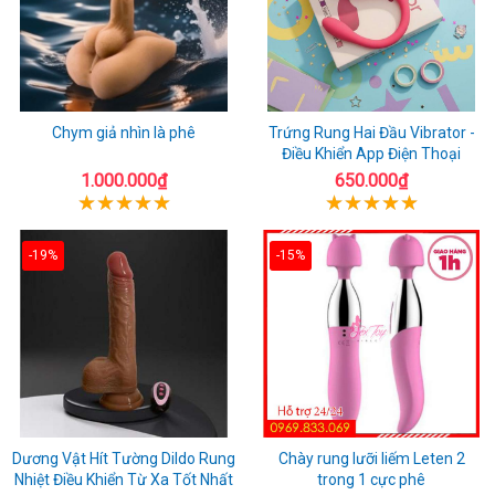
Chym giả nhìn là phê
Trứng Rung Hai Đầu Vibrator -
Điều Khiển App Điện Thoại
1.000.000₫
650.000₫
-19%
-15%
Dương Vật Hít Tường Dildo Rung
Chày rung lưỡi liếm Leten 2
Nhiệt Điều Khiển Từ Xa Tốt Nhất
trong 1 cực phê