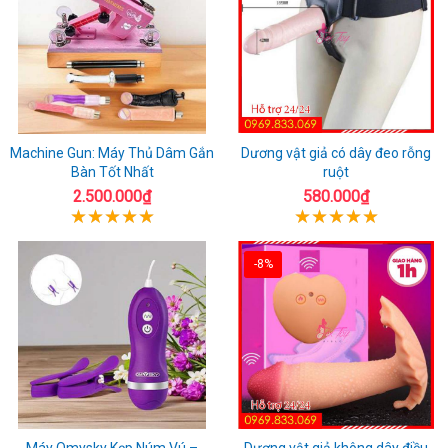
Machine Gun: Máy Thủ Dâm Gắn
Dương vật giả có dây đeo rỗng
Bàn Tốt Nhất
ruột
2.500.000₫
580.000₫
-8%
Máy Omysky Kẹp Núm Vú –
Dương vật giả không dây điều