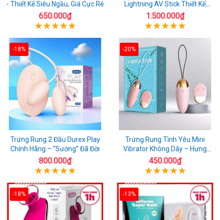
- Thiết Kế Siêu Ngầu, Giá Cực Rẻ
Lightning AV Stick Thiết Kế
Thông Minh
650.000₫
1.500.000₫
-18%
-20%
Trứng Rung 2 Đầu Durex Play
Trứng Rung Tình Yêu Mini
Chính Hãng – “Sướng” Đã Đời
Vibrator Không Dây – Hưng
Phấn Mọi Nơi
800.000₫
450.000₫
-18%
-13%