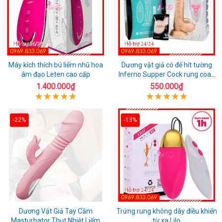
Máy kích thích bú liếm nhũ hoa
Dương vật giả có đế hít tường
âm đạo Leten cao cấp
Inferno Supper Cock rung coay
7 chế độ
1.400.000₫
550.000₫
-22%
-13%
Dương Vật Giả Tay Cầm
Trứng rung không dây điều khiển
Masturbator Thụt Nhiệt Liếm
từ xa Lilo