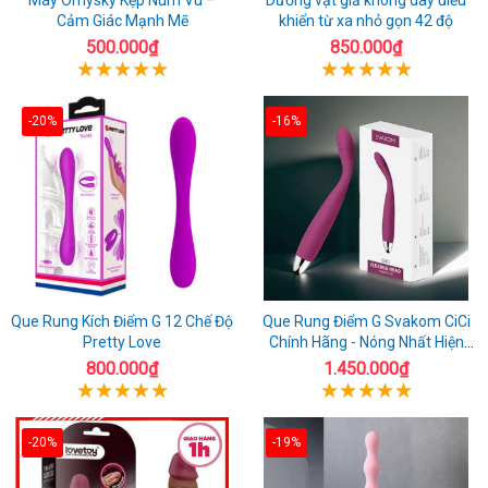
Cảm Giác Mạnh Mẽ
khiển từ xa nhỏ gọn 42 độ
500.000₫
850.000₫
-20%
-16%
Que Rung Kích Điểm G 12 Chế Độ
Que Rung Điểm G Svakom CiCi
Pretty Love
Chính Hãng - Nóng Nhất Hiện
Nay
800.000₫
1.450.000₫
-20%
-19%