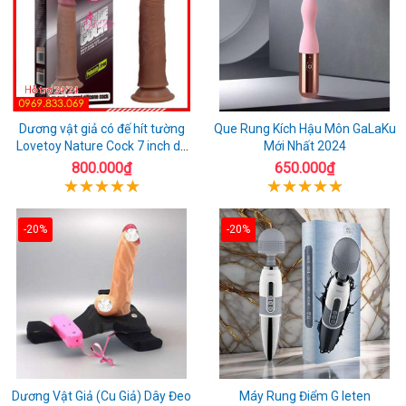
Dương vật giả có đế hít tường
Que Rung Kích Hậu Môn GaLaKu
Lovetoy Nature Cock 7 inch da
Mới Nhất 2024
đen
800.000₫
650.000₫
-20%
-20%
Dương Vật Giả (Cu Giả) Dây Đeo
Máy Rung Điểm G leten