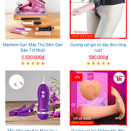
Machine Gun: Máy Thủ Dâm Gắn
Dương vật giả có dây đeo rỗng
Bàn Tốt Nhất
ruột
2.500.000₫
580.000₫
-8%
Máy Omysky Kẹp Núm Vú –
Dương vật giả không dây điều