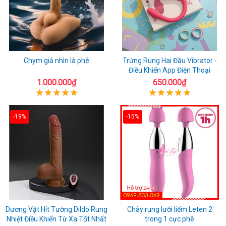
Chym giả nhìn là phê
Trứng Rung Hai Đầu Vibrator -
Điều Khiển App Điện Thoại
1.000.000₫
650.000₫
-19%
-15%
Dương Vật Hít Tường Dildo Rung
Chày rung lưỡi liếm Leten 2
Nhiệt Điều Khiển Từ Xa Tốt Nhất
trong 1 cực phê