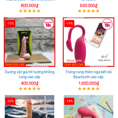
Rung
800.000₫
650.000₫
-10%
-19%
Dương vật giả hít tường không
Trứng rung thiên nga kết nối
rung cao cấp
Bluetooth cao cấp
400.000₫
1.600.000₫
-20%
-18%