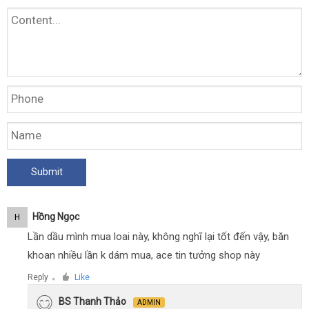
Hồng Ngọc
H
Lần dầu mình mua loai này, không nghĩ lại tốt đến vậy, băn
khoan nhiều lần k dám mua, ace tin tưởng shop này
Reply
Like
●
BS Thanh Thảo
ADMIN