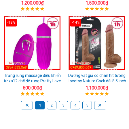
1.200.000₫
1.500.000₫
-13%
-14%
Trứng rung massage điều khiển
Dương vật giả có chân hít tường
từ xa12 chế độ rung Pretty Love
Lovetoy Nature Cock dài 8.5 inch
600.000₫
1.100.000₫
1
2
3
4
5