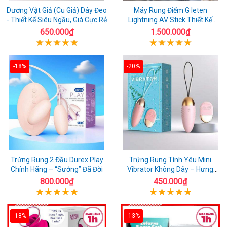
Dương Vật Giả (Cu Giả) Dây Đeo
Máy Rung Điểm G leten
- Thiết Kế Siêu Ngầu, Giá Cực Rẻ
Lightning AV Stick Thiết Kế
Thông Minh
650.000₫
1.500.000₫
-18%
-20%
Trứng Rung 2 Đầu Durex Play
Trứng Rung Tình Yêu Mini
Chính Hãng – “Sướng” Đã Đời
Vibrator Không Dây – Hưng
Phấn Mọi Nơi
800.000₫
450.000₫
-18%
-13%