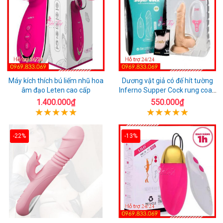
Máy kích thích bú liếm nhũ hoa
Dương vật giả có đế hít tường
âm đạo Leten cao cấp
Inferno Supper Cock rung coay
7 chế độ
1.400.000₫
550.000₫
-22%
-13%