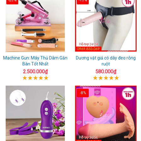
Machine Gun: Máy Thủ Dâm Gắn
Dương vật giả có dây đeo rỗng
Bàn Tốt Nhất
ruột
2.500.000₫
580.000₫
-8%