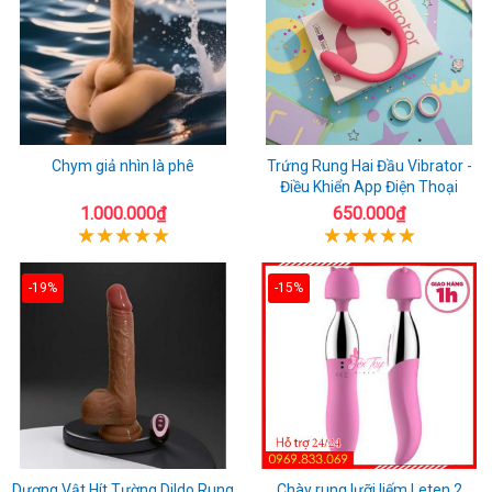
Chym giả nhìn là phê
Trứng Rung Hai Đầu Vibrator -
Điều Khiển App Điện Thoại
1.000.000₫
650.000₫
-19%
-15%
Dương Vật Hít Tường Dildo Rung
Chày rung lưỡi liếm Leten 2