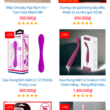
Máy Omysky Kẹp Núm Vú –
Dương vật giả không dây điều
Cảm Giác Mạnh Mẽ
khiển từ xa nhỏ gọn 42 độ
500.000₫
850.000₫
-20%
-16%
Que Rung Kích Điểm G 12 Chế Độ
Que Rung Điểm G Svakom CiCi
Pretty Love
Chính Hãng - Nóng Nhất Hiện
Nay
800.000₫
1.450.000₫
-20%
-19%