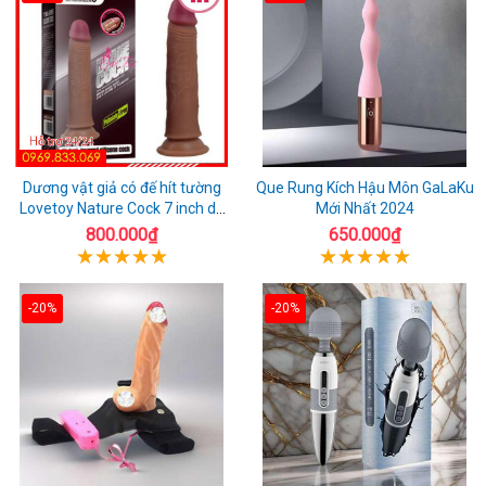
Dương vật giả có đế hít tường
Que Rung Kích Hậu Môn GaLaKu
Lovetoy Nature Cock 7 inch da
Mới Nhất 2024
đen
800.000₫
650.000₫
-20%
-20%