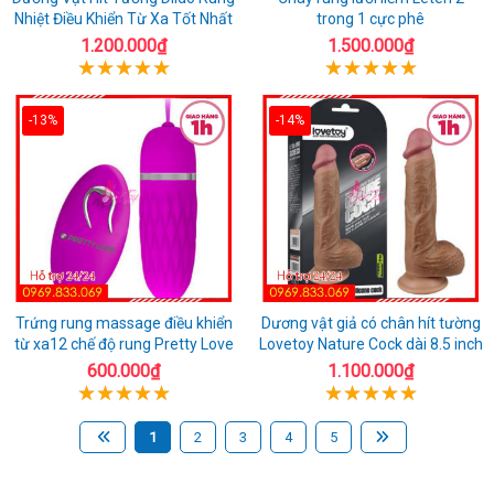
Nhiệt Điều Khiển Từ Xa Tốt Nhất
trong 1 cực phê
1.200.000₫
1.500.000₫
-13%
-14%
Trứng rung massage điều khiển
Dương vật giả có chân hít tường
từ xa12 chế độ rung Pretty Love
Lovetoy Nature Cock dài 8.5 inch
600.000₫
1.100.000₫
1
2
3
4
5