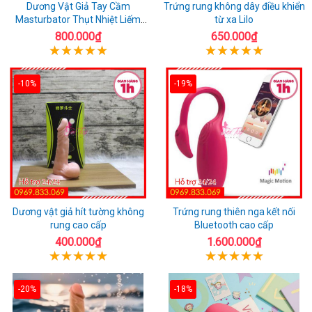
Dương Vật Giả Tay Cầm
Trứng rung không dây điều khiển
Masturbator Thụt Nhiệt Liếm
từ xa Lilo
Rung
800.000₫
650.000₫
-10%
-19%
Dương vật giả hít tường không
Trứng rung thiên nga kết nối
rung cao cấp
Bluetooth cao cấp
400.000₫
1.600.000₫
-20%
-18%