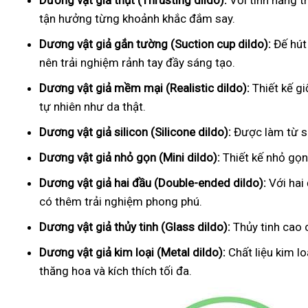
Dương vật giả thụt (Thrusting dildo):
Với tính năng t
tận hưởng từng khoảnh khắc đắm say.
Dương vật giả gắn tường (Suction cup dildo):
Đế hút
nên trải nghiệm rảnh tay đầy sáng tạo.
Dương vật giả mềm mại (Realistic dildo):
Thiết kế g
tự nhiên như da thật.
Dương vật giả silicon (Silicone dildo):
Được làm từ si
Dương vật giả nhỏ gọn (Mini dildo):
Thiết kế nhỏ gọn,
Dương vật giả hai đầu (Double-ended dildo):
Với hai
có thêm trải nghiệm phong phú.
Dương vật giả thủy tinh (Glass dildo):
Thủy tinh cao 
Dương vật giả kim loại (Metal dildo):
Chất liệu kim l
thăng hoa và kích thích tối đa.