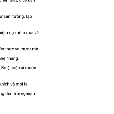
chân thật, giúp bạn
 sàn, tường, tạo
nghiệm sự mềm mại và
hân thực và mượt mà.
 nhẹ nhàng.
, Bot) hoặc ai muốn
hích và mới lạ.
ang đến trải nghiệm