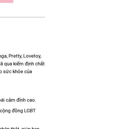
a, Pretty, Lovetoy,
đã qua kiểm định chất
ho sức khỏe của
ái cảm đỉnh cao.
à cộng đồng LGBT