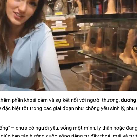
 thêm phần khoái cảm và sự kết nối với người thương,
dương 
đặc biệt tốt trong các giai đoạn như chồng yếu sinh lý, phụ 
ng" – chưa có người yêu, sống một mình, ly thân hoặc đang
 giúp bạn tận hưởng cuộc sống riêng tư đầy thoải mái và tự t