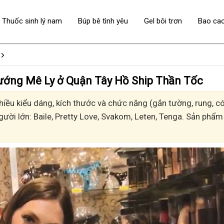
Thuốc sinh lý nam
Búp bê tình yêu
Gel bôi trơn
Bao ca
 - Sướng Mê Ly ở Quận Tây Hồ Ship Thần Tốc
ều kiểu dáng, kích thước và chức năng (gắn tường, rung, có 
gười lớn: Baile, Pretty Love, Svakom, Leten, Tenga. Sản phẩm