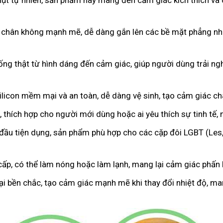
hụt tự nhiên, sản phẩm này mang đến cảm giác kích thích và 
 chân không mạnh mẽ, dễ dàng gắn lên các bề mặt phẳng như
iống thật từ hình dáng đến cảm giác, giúp người dùng trải 
licon mềm mại và an toàn, dễ dàng vệ sinh, tạo cảm giác c
 thích hợp cho người mới dùng hoặc ai yêu thích sự tinh tế,
 đầu tiện dụng, sản phẩm phù hợp cho các cặp đôi LGBT (Les
cấp, có thể làm nóng hoặc làm lạnh, mang lại cảm giác phấn k
oại bền chắc, tạo cảm giác mạnh mẽ khi thay đổi nhiệt độ, m