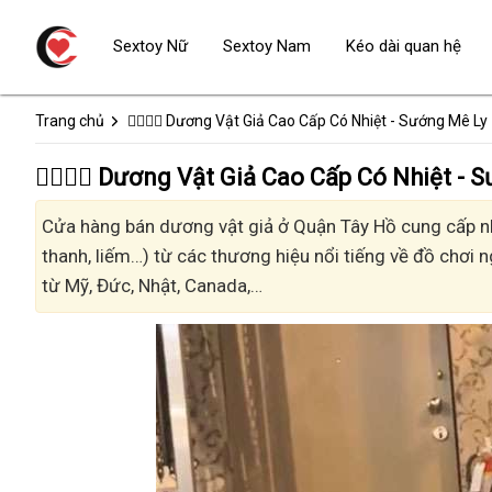
Sextoy Nữ
Sextoy Nam
Kéo dài quan hệ
Trang chủ
👩‍❤️‍💋‍👨 Dương Vật Giả Cao Cấp Có Nhiệt - Sướng Mê Ly
👩‍❤️‍💋‍👨 Dương Vật Giả Cao Cấp Có Nhiệt
Cửa hàng bán dương vật giả ở Quận Tây Hồ cung cấp nhi
thanh, liếm…) từ các thương hiệu nổi tiếng về đồ chơi n
từ Mỹ, Đức, Nhật, Canada,…