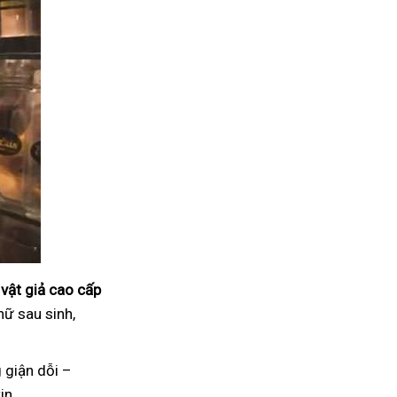
vật giả cao cấp
nữ sau sinh,
 giận dỗi –
in.