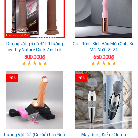
Dương vật giả có đế hít tường
Que Rung Kích Hậu Môn GaLaKu
Lovetoy Nature Cock 7 inch da
Mới Nhất 2024
đen
800.000₫
650.000₫
-20%
-20%
Dương Vật Giả (Cu Giả) Dây Đeo
Máy Rung Điểm G leten