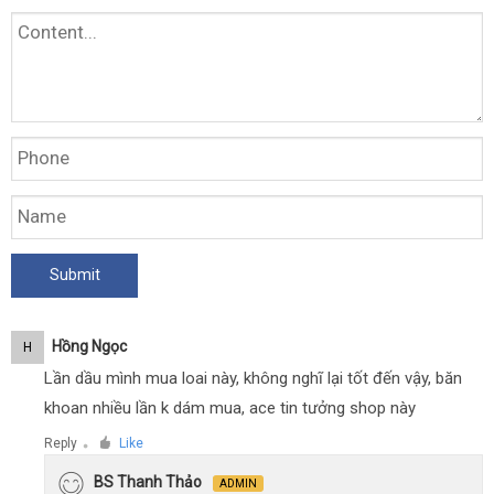
Hồng Ngọc
H
Lần dầu mình mua loai này, không nghĩ lại tốt đến vậy, băn
khoan nhiều lần k dám mua, ace tin tưởng shop này
Reply
Like
●
BS Thanh Thảo
ADMIN