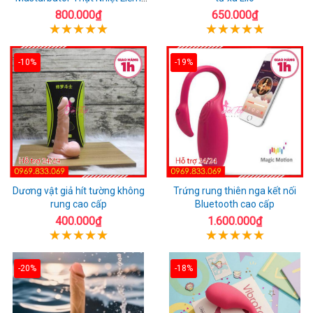
Rung
800.000₫
650.000₫
-10%
-19%
Dương vật giả hít tường không
Trứng rung thiên nga kết nối
rung cao cấp
Bluetooth cao cấp
400.000₫
1.600.000₫
-20%
-18%