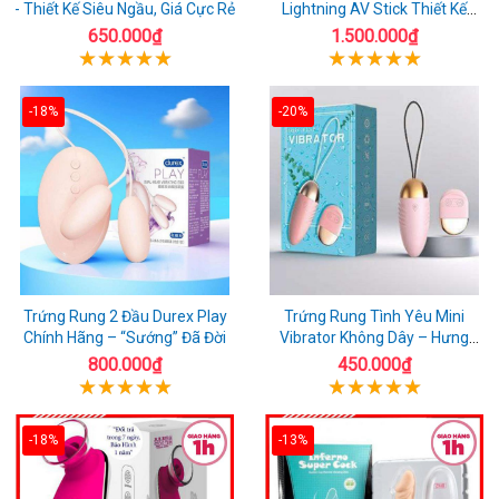
- Thiết Kế Siêu Ngầu, Giá Cực Rẻ
Lightning AV Stick Thiết Kế
Thông Minh
650.000₫
1.500.000₫
-18%
-20%
Trứng Rung 2 Đầu Durex Play
Trứng Rung Tình Yêu Mini
Chính Hãng – “Sướng” Đã Đời
Vibrator Không Dây – Hưng
Phấn Mọi Nơi
800.000₫
450.000₫
-18%
-13%