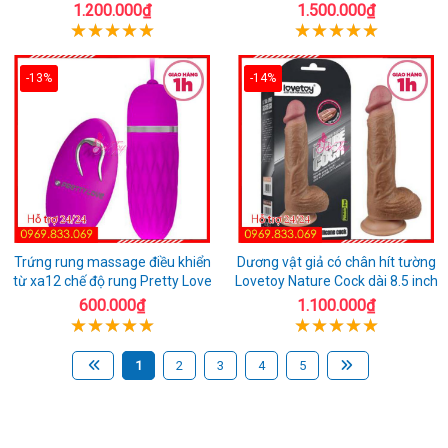
1.200.000₫
1.500.000₫
-13%
-14%
Trứng rung massage điều khiển
Dương vật giả có chân hít tường
từ xa12 chế độ rung Pretty Love
Lovetoy Nature Cock dài 8.5 inch
600.000₫
1.100.000₫
1
2
3
4
5