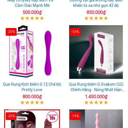
Cảm Giác Mạnh Mẽ
khiển từ xa nhỏ gọn 42 độ
500.000₫
850.000₫
-20%
-16%
Que Rung Kích Điểm G 12 Chế Độ
Que Rung Điểm G Svakom CiCi
Pretty Love
Chính Hãng - Nóng Nhất Hiện
Nay
800.000₫
1.450.000₫
-20%
-19%