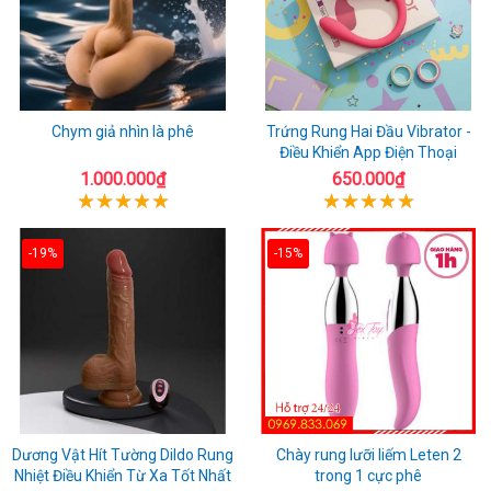
Chym giả nhìn là phê
Trứng Rung Hai Đầu Vibrator -
Điều Khiển App Điện Thoại
1.000.000₫
650.000₫
-19%
-15%
Dương Vật Hít Tường Dildo Rung
Chày rung lưỡi liếm Leten 2
Nhiệt Điều Khiển Từ Xa Tốt Nhất
trong 1 cực phê