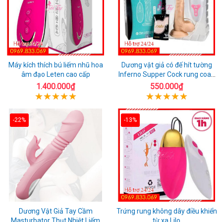
Máy kích thích bú liếm nhũ hoa
Dương vật giả có đế hít tường
âm đạo Leten cao cấp
Inferno Supper Cock rung coay
7 chế độ
1.400.000₫
550.000₫
-22%
-13%
Dương Vật Giả Tay Cầm
Trứng rung không dây điều khiển
Masturbator Thụt Nhiệt Liếm
từ xa Lilo