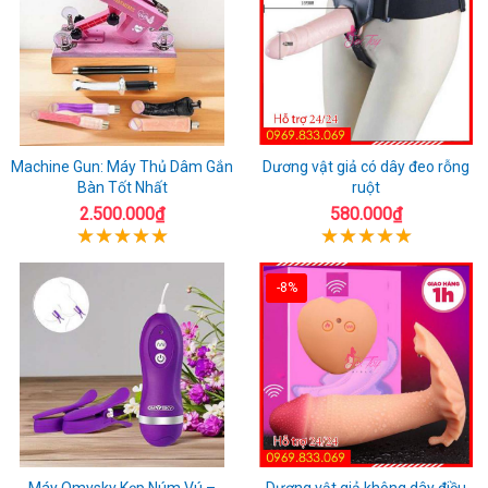
Machine Gun: Máy Thủ Dâm Gắn
Dương vật giả có dây đeo rỗng
Bàn Tốt Nhất
ruột
2.500.000₫
580.000₫
-8%
Máy Omysky Kẹp Núm Vú –
Dương vật giả không dây điều