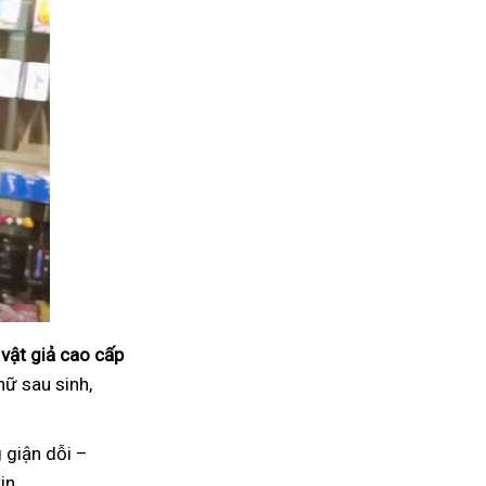
vật giả cao cấp
nữ sau sinh,
 giận dỗi –
in.