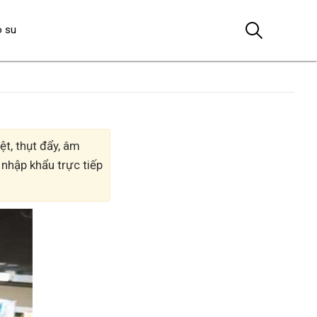
o su
t, thụt đẩy, âm
 nhập khẩu trực tiếp