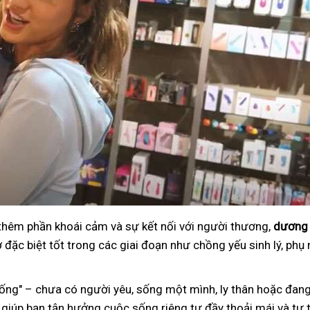
 thêm phần khoái cảm và sự kết nối với người thương,
dương 
đặc biệt tốt trong các giai đoạn như chồng yếu sinh lý, phụ 
ng" – chưa có người yêu, sống một mình, ly thân hoặc đang
 giúp bạn tận hưởng cuộc sống riêng tư đầy thoải mái và tự t