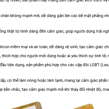
hụt tự nhiên, sản phẩm này mang đến cảm giác kích thích và 
 chân không mạnh mẽ, dễ dàng gắn lên các bề mặt phẳng như
iống thật từ hình dáng đến cảm giác, giúp người dùng trải 
licon mềm mại và an toàn, dễ dàng vệ sinh, tạo cảm giác c
 thích hợp cho người mới dùng hoặc ai yêu thích sự tinh tế,
 đầu tiện dụng, sản phẩm phù hợp cho các cặp đôi LGBT (Les
cấp, có thể làm nóng hoặc làm lạnh, mang lại cảm giác phấn k
oại bền chắc, tạo cảm giác mạnh mẽ khi thay đổi nhiệt độ, m