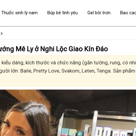
Thuốc sinh lý nam
Búp bê tình yêu
Gel bôi trơn
Bao ca
- Sướng Mê Ly ở Nghi Lộc Giao Kín Đáo
iểu dáng, kích thước và chức năng (gắn tường, rung, có nhiệ
gười lớn: Baile, Pretty Love, Svakom, Leten, Tenga. Sản phẩm