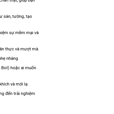
chân thật, giúp bạn
 sàn, tường, tạo
nghiệm sự mềm mại và
hân thực và mượt mà.
 nhẹ nhàng.
, Bot) hoặc ai muốn
hích và mới lạ.
ang đến trải nghiệm