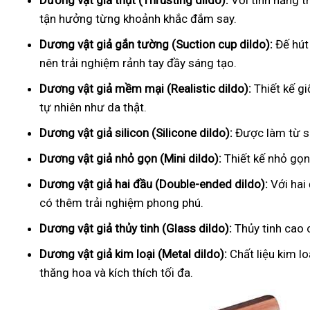
Dương vật giả thụt (Thrusting dildo):
Với tính năng t
tận hưởng từng khoảnh khắc đắm say.
Dương vật giả gắn tường (Suction cup dildo):
Đế hút
nên trải nghiệm rảnh tay đầy sáng tạo.
Dương vật giả mềm mại (Realistic dildo):
Thiết kế g
tự nhiên như da thật.
Dương vật giả silicon (Silicone dildo):
Được làm từ si
Dương vật giả nhỏ gọn (Mini dildo):
Thiết kế nhỏ gọn,
Dương vật giả hai đầu (Double-ended dildo):
Với hai
có thêm trải nghiệm phong phú.
Dương vật giả thủy tinh (Glass dildo):
Thủy tinh cao 
Dương vật giả kim loại (Metal dildo):
Chất liệu kim l
thăng hoa và kích thích tối đa.