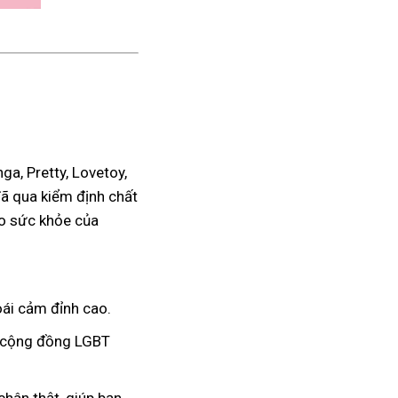
a, Pretty, Lovetoy,
đã qua kiểm định chất
ho sức khỏe của
ái cảm đỉnh cao.
à cộng đồng LGBT