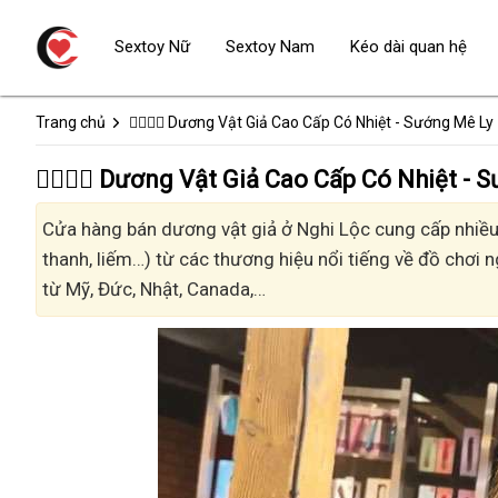
Sextoy Nữ
Sextoy Nam
Kéo dài quan hệ
Trang chủ
👩‍❤️‍💋‍👨 Dương Vật Giả Cao Cấp Có Nhiệt - Sướng Mê Ly
👩‍❤️‍💋‍👨 Dương Vật Giả Cao Cấp Có Nhiệt 
Cửa hàng bán dương vật giả ở Nghi Lộc cung cấp nhiều k
thanh, liếm…) từ các thương hiệu nổi tiếng về đồ chơi n
từ Mỹ, Đức, Nhật, Canada,…