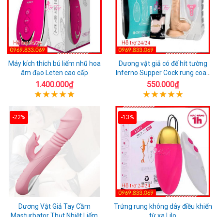
Máy kích thích bú liếm nhũ hoa
Dương vật giả có đế hít tường
âm đạo Leten cao cấp
Inferno Supper Cock rung coay
7 chế độ
1.400.000₫
550.000₫
-22%
-13%
Dương Vật Giả Tay Cầm
Trứng rung không dây điều khiển
Masturbator Thụt Nhiệt Liếm
từ xa Lilo