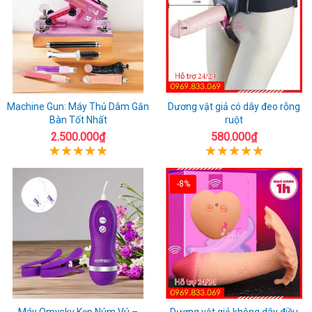
Machine Gun: Máy Thủ Dâm Gắn
Dương vật giả có dây đeo rỗng
Bàn Tốt Nhất
ruột
2.500.000₫
580.000₫
-8%
Máy Omysky Kẹp Núm Vú –
Dương vật giả không dây điều