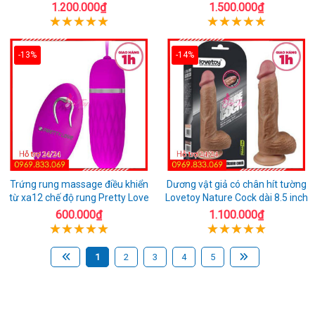
1.200.000₫
1.500.000₫
-13%
-14%
Trứng rung massage điều khiển
Dương vật giả có chân hít tường
từ xa12 chế độ rung Pretty Love
Lovetoy Nature Cock dài 8.5 inch
600.000₫
1.100.000₫
1
2
3
4
5