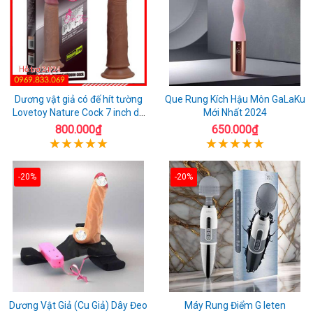
Dương vật giả có đế hít tường
Que Rung Kích Hậu Môn GaLaKu
Lovetoy Nature Cock 7 inch da
Mới Nhất 2024
đen
800.000₫
650.000₫
-20%
-20%
Dương Vật Giả (Cu Giả) Dây Đeo
Máy Rung Điểm G leten