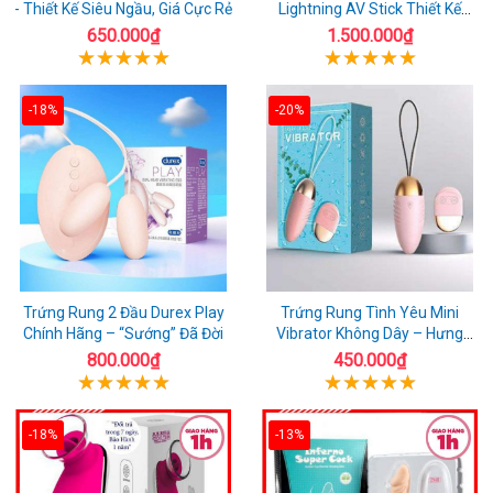
- Thiết Kế Siêu Ngầu, Giá Cực Rẻ
Lightning AV Stick Thiết Kế
Thông Minh
650.000₫
1.500.000₫
-18%
-20%
Trứng Rung 2 Đầu Durex Play
Trứng Rung Tình Yêu Mini
Chính Hãng – “Sướng” Đã Đời
Vibrator Không Dây – Hưng
Phấn Mọi Nơi
800.000₫
450.000₫
-18%
-13%