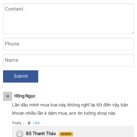
Hồng Ngọc
H
Lần dầu mình mua loai này, không nghĩ lại tốt đến vậy, băn
khoan nhiều lần k dám mua, ace tin tưởng shop này
Reply
Like
●
BS Thanh Thảo
ADMIN