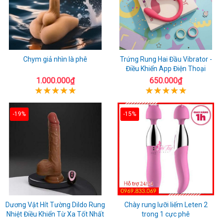
Chym giả nhìn là phê
Trứng Rung Hai Đầu Vibrator -
Điều Khiển App Điện Thoại
1.000.000₫
650.000₫
-19%
-15%
Dương Vật Hít Tường Dildo Rung
Chày rung lưỡi liếm Leten 2
Nhiệt Điều Khiển Từ Xa Tốt Nhất
trong 1 cực phê