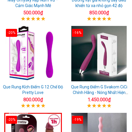
Cảm Giác Mạnh Mẽ
khiển từ xa nhỏ gọn 42 độ
500.000₫
850.000₫
-20%
-16%
Que Rung Kích Điểm G 12 Chế Độ
Que Rung Điểm G Svakom CiCi
Pretty Love
Chính Hãng - Nóng Nhất Hiện
Nay
800.000₫
1.450.000₫
-20%
-19%