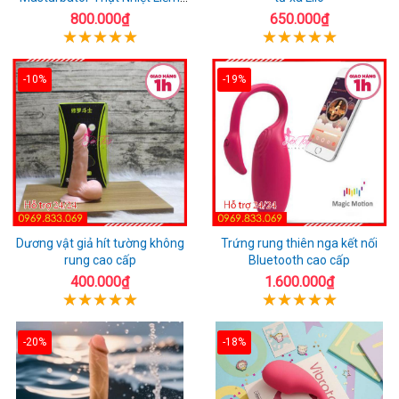
Rung
800.000₫
650.000₫
-10%
-19%
Dương vật giả hít tường không
Trứng rung thiên nga kết nối
rung cao cấp
Bluetooth cao cấp
400.000₫
1.600.000₫
-20%
-18%