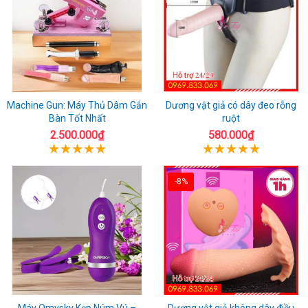
Machine Gun: Máy Thủ Dâm Gắn
Dương vật giả có dây đeo rỗng
Bàn Tốt Nhất
ruột
2.500.000₫
580.000₫
-8%
Máy Omysky Kẹp Núm Vú –
Dương vật giả không dây điều