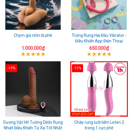
Chym giả nhìn là phê
Trứng Rung Hai Đầu Vibrator -
Điều Khiển App Điện Thoại
1.000.000₫
650.000₫
-19%
-15%
Dương Vật Hít Tường Dildo Rung
Chày rung lưỡi liếm Leten 2
Nhiệt Điều Khiển Từ Xa Tốt Nhất
trong 1 cực phê