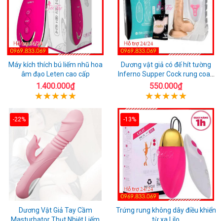
Máy kích thích bú liếm nhũ hoa
Dương vật giả có đế hít tường
âm đạo Leten cao cấp
Inferno Supper Cock rung coay
7 chế độ
1.400.000₫
550.000₫
-22%
-13%
Dương Vật Giả Tay Cầm
Trứng rung không dây điều khiển
Masturbator Thụt Nhiệt Liếm
từ xa Lilo