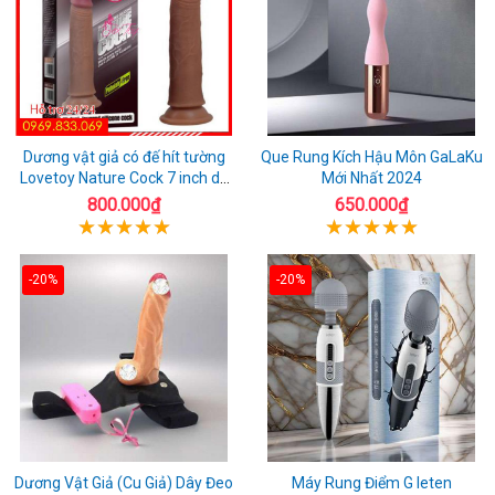
Dương vật giả có đế hít tường
Que Rung Kích Hậu Môn GaLaKu
Lovetoy Nature Cock 7 inch da
Mới Nhất 2024
đen
800.000₫
650.000₫
-20%
-20%
Dương Vật Giả (Cu Giả) Dây Đeo
Máy Rung Điểm G leten