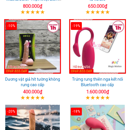
Rung
800.000₫
650.000₫
-10%
-19%
Dương vật giả hít tường không
Trứng rung thiên nga kết nối
rung cao cấp
Bluetooth cao cấp
400.000₫
1.600.000₫
-20%
-18%