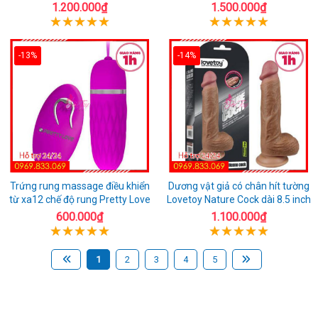
1.200.000₫
1.500.000₫
-13%
-14%
Trứng rung massage điều khiển
Dương vật giả có chân hít tường
từ xa12 chế độ rung Pretty Love
Lovetoy Nature Cock dài 8.5 inch
600.000₫
1.100.000₫
1
2
3
4
5