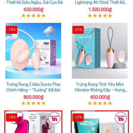
- Thiết Kế Siêu Ngầu, Giá Cực Rẻ
Lightning AV Stick Thiết Kế
Thông Minh
650.000₫
1.500.000₫
-18%
-20%
Trứng Rung 2 Đầu Durex Play
Trứng Rung Tình Yêu Mini
Chính Hãng – “Sướng” Đã Đời
Vibrator Không Dây – Hưng
Phấn Mọi Nơi
800.000₫
450.000₫
-18%
-13%