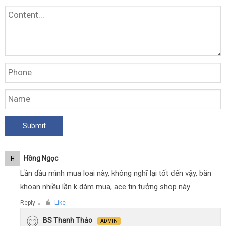
Hồng Ngọc
H
Lần dầu mình mua loai này, không nghĩ lại tốt đến vậy, băn
khoan nhiều lần k dám mua, ace tin tưởng shop này
Reply
Like
●
BS Thanh Thảo
ADMIN