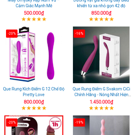
Cảm Giác Mạnh Mẽ
khiển từ xa nhỏ gọn 42 độ
500.000₫
850.000₫
-20%
-16%
Que Rung Kích Điểm G 12 Chế Độ
Que Rung Điểm G Svakom CiCi
Pretty Love
Chính Hãng - Nóng Nhất Hiện
Nay
800.000₫
1.450.000₫
-20%
-19%