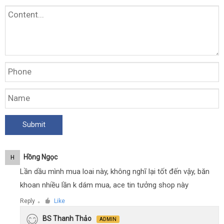
Hồng Ngọc
H
Lần dầu mình mua loai này, không nghĩ lại tốt đến vậy, băn
khoan nhiều lần k dám mua, ace tin tưởng shop này
Reply
Like
●
BS Thanh Thảo
ADMIN