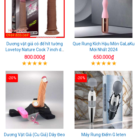
Dương vật giả có đế hít tường
Que Rung Kích Hậu Môn GaLaKu
Lovetoy Nature Cock 7 inch da
Mới Nhất 2024
đen
800.000₫
650.000₫
-20%
-20%
Dương Vật Giả (Cu Giả) Dây Đeo
Máy Rung Điểm G leten