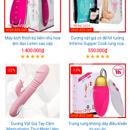
Máy kích thích bú liếm nhũ hoa
Dương vật giả có đế hít tường
âm đạo Leten cao cấp
Inferno Supper Cock rung coay
7 chế độ
1.400.000₫
550.000₫
-22%
-13%
Dương Vật Giả Tay Cầm
Trứng rung không dây điều khiển
Masturbator Thụt Nhiệt Liếm
từ xa Lilo