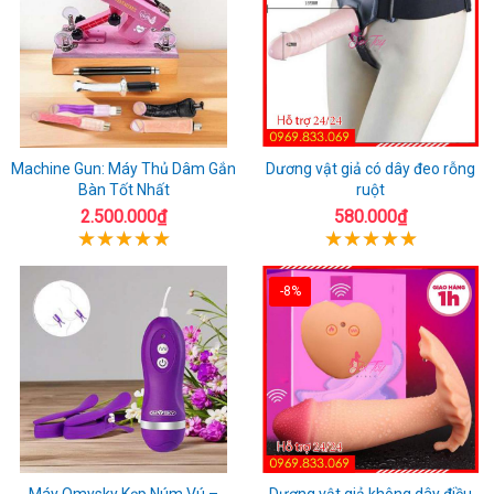
Machine Gun: Máy Thủ Dâm Gắn
Dương vật giả có dây đeo rỗng
Bàn Tốt Nhất
ruột
2.500.000₫
580.000₫
-8%
Máy Omysky Kẹp Núm Vú –
Dương vật giả không dây điều