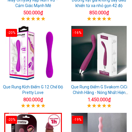
Cảm Giác Mạnh Mẽ
khiển từ xa nhỏ gọn 42 độ
500.000₫
850.000₫
-20%
-16%
Que Rung Kích Điểm G 12 Chế Độ
Que Rung Điểm G Svakom CiCi
Pretty Love
Chính Hãng - Nóng Nhất Hiện
Nay
800.000₫
1.450.000₫
-20%
-19%