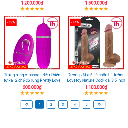
1.200.000₫
1.500.000₫
-13%
-14%
Trứng rung massage điều khiển
Dương vật giả có chân hít tường
từ xa12 chế độ rung Pretty Love
Lovetoy Nature Cock dài 8.5 inch
600.000₫
1.100.000₫
1
2
3
4
5