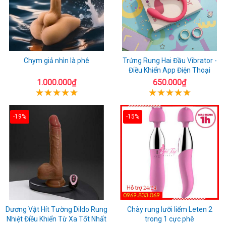
Chym giả nhìn là phê
Trứng Rung Hai Đầu Vibrator -
Điều Khiển App Điện Thoại
1.000.000₫
650.000₫
-19%
-15%
Dương Vật Hít Tường Dildo Rung
Chày rung lưỡi liếm Leten 2
Nhiệt Điều Khiển Từ Xa Tốt Nhất
trong 1 cực phê