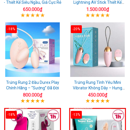
- Thiết Kế Siêu Ngầu, Giá Cực Rẻ
Lightning AV Stick Thiết Kế
Thông Minh
650.000₫
1.500.000₫
-18%
-20%
Trứng Rung 2 Đầu Durex Play
Trứng Rung Tình Yêu Mini
Chính Hãng – “Sướng” Đã Đời
Vibrator Không Dây – Hưng
Phấn Mọi Nơi
800.000₫
450.000₫
-18%
-13%