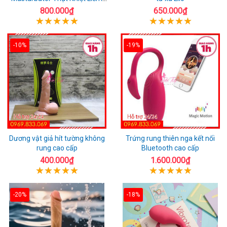
Rung
800.000₫
650.000₫
-10%
-19%
Dương vật giả hít tường không
Trứng rung thiên nga kết nối
rung cao cấp
Bluetooth cao cấp
400.000₫
1.600.000₫
-20%
-18%