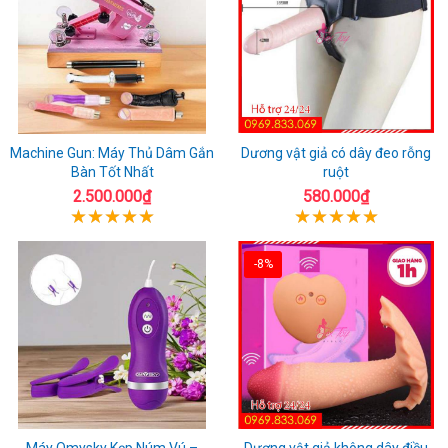
Machine Gun: Máy Thủ Dâm Gắn
Dương vật giả có dây đeo rỗng
Bàn Tốt Nhất
ruột
2.500.000₫
580.000₫
-8%
Máy Omysky Kẹp Núm Vú –
Dương vật giả không dây điều