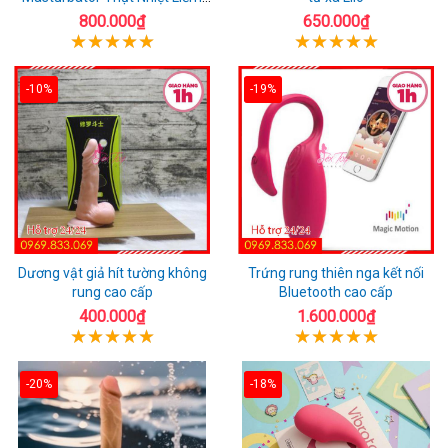
Rung
800.000₫
650.000₫
-10%
-19%
Dương vật giả hít tường không
Trứng rung thiên nga kết nối
rung cao cấp
Bluetooth cao cấp
400.000₫
1.600.000₫
-20%
-18%