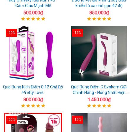
Cảm Giác Mạnh Mẽ
khiển từ xa nhỏ gọn 42 độ
500.000₫
850.000₫
-20%
-16%
Que Rung Kích Điểm G 12 Chế Độ
Que Rung Điểm G Svakom CiCi
Pretty Love
Chính Hãng - Nóng Nhất Hiện
Nay
800.000₫
1.450.000₫
-20%
-19%