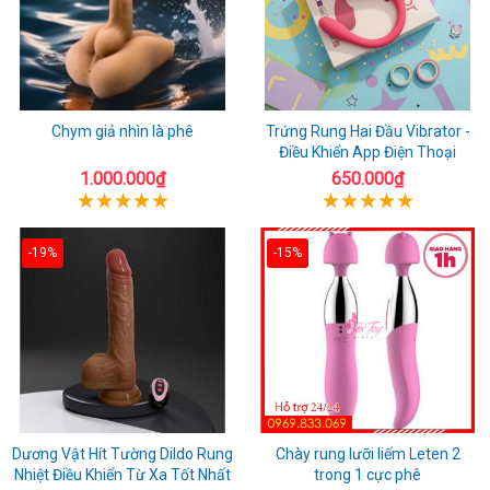
Chym giả nhìn là phê
Trứng Rung Hai Đầu Vibrator -
Điều Khiển App Điện Thoại
1.000.000₫
650.000₫
-19%
-15%
Dương Vật Hít Tường Dildo Rung
Chày rung lưỡi liếm Leten 2
Nhiệt Điều Khiển Từ Xa Tốt Nhất
trong 1 cực phê