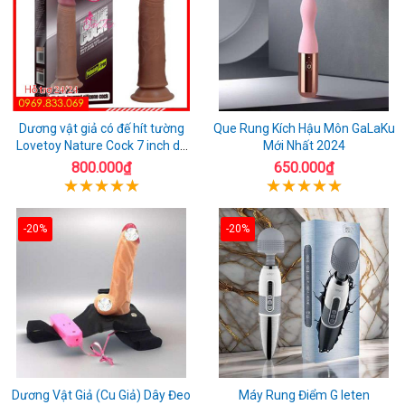
Dương vật giả có đế hít tường
Que Rung Kích Hậu Môn GaLaKu
Lovetoy Nature Cock 7 inch da
Mới Nhất 2024
đen
800.000₫
650.000₫
-20%
-20%
Dương Vật Giả (Cu Giả) Dây Đeo
Máy Rung Điểm G leten