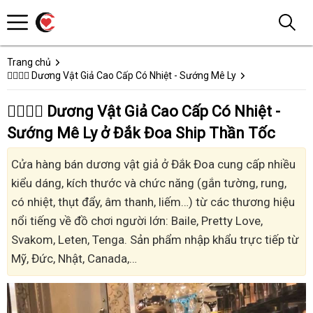
Trang chủ
👩‍❤️‍💋‍👨 Dương Vật Giả Cao Cấp Có Nhiệt - Sướng Mê Ly
👩‍❤️‍💋‍👨 Dương Vật Giả Cao Cấp Có Nhiệt -
Sướng Mê Ly ở Đắk Đoa Ship Thần Tốc
Cửa hàng bán dương vật giả ở Đắk Đoa cung cấp nhiều
kiểu dáng, kích thước và chức năng (gắn tường, rung,
có nhiệt, thụt đẩy, âm thanh, liếm…) từ các thương hiệu
nổi tiếng về đồ chơi người lớn: Baile, Pretty Love,
Svakom, Leten, Tenga. Sản phẩm nhập khẩu trực tiếp từ
Mỹ, Đức, Nhật, Canada,…