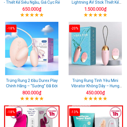
- Thiết Kế Siêu Ngầu, Giá Cực Rẻ
Lightning AV Stick Thiết Kế
Thông Minh
650.000₫
1.500.000₫
-18%
-20%
Trứng Rung 2 Đầu Durex Play
Trứng Rung Tình Yêu Mini
Chính Hãng – “Sướng” Đã Đời
Vibrator Không Dây – Hưng
Phấn Mọi Nơi
800.000₫
450.000₫
-18%
-13%