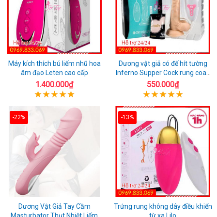
Máy kích thích bú liếm nhũ hoa
Dương vật giả có đế hít tường
âm đạo Leten cao cấp
Inferno Supper Cock rung coay
7 chế độ
1.400.000₫
550.000₫
-22%
-13%
Dương Vật Giả Tay Cầm
Trứng rung không dây điều khiển
Masturbator Thụt Nhiệt Liếm
từ xa Lilo