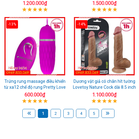
1.200.000₫
1.500.000₫
-13%
-14%
Trứng rung massage điều khiển
Dương vật giả có chân hít tường
từ xa12 chế độ rung Pretty Love
Lovetoy Nature Cock dài 8.5 inch
600.000₫
1.100.000₫
1
2
3
4
5