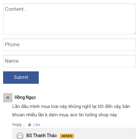
Hồng Ngọc
H
Lần dầu mình mua loai này, không nghĩ lại tốt đến vậy, băn
khoan nhiều lần k dám mua, ace tin tưởng shop này
Reply
Like
●
BS Thanh Thảo
ADMIN