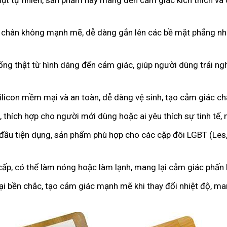
hụt tự nhiên, sản phẩm này mang đến cảm giác kích thích và 
 chân không mạnh mẽ, dễ dàng gắn lên các bề mặt phẳng như
iống thật từ hình dáng đến cảm giác, giúp người dùng trải 
licon mềm mại và an toàn, dễ dàng vệ sinh, tạo cảm giác c
 thích hợp cho người mới dùng hoặc ai yêu thích sự tinh tế,
 đầu tiện dụng, sản phẩm phù hợp cho các cặp đôi LGBT (Les
cấp, có thể làm nóng hoặc làm lạnh, mang lại cảm giác phấn k
oại bền chắc, tạo cảm giác mạnh mẽ khi thay đổi nhiệt độ, m