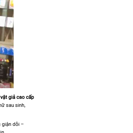
vật giả cao cấp
nữ sau sinh,
 giận dỗi –
in.