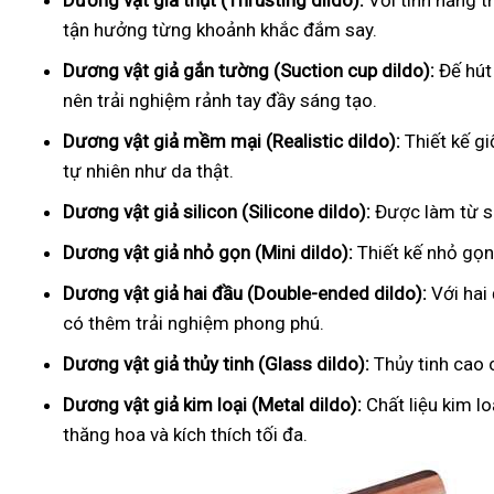
Dương vật giả thụt (Thrusting dildo):
Với tính năng t
tận hưởng từng khoảnh khắc đắm say.
Dương vật giả gắn tường (Suction cup dildo):
Đế hút
nên trải nghiệm rảnh tay đầy sáng tạo.
Dương vật giả mềm mại (Realistic dildo):
Thiết kế g
tự nhiên như da thật.
Dương vật giả silicon (Silicone dildo):
Được làm từ si
Dương vật giả nhỏ gọn (Mini dildo):
Thiết kế nhỏ gọn,
Dương vật giả hai đầu (Double-ended dildo):
Với hai
có thêm trải nghiệm phong phú.
Dương vật giả thủy tinh (Glass dildo):
Thủy tinh cao 
Dương vật giả kim loại (Metal dildo):
Chất liệu kim l
thăng hoa và kích thích tối đa.