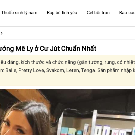
Thuốc sinh lý nam
Búp bê tình yêu
Gel bôi trơn
Bao ca
- Sướng Mê Ly ở Cư Jút Chuẩn Nhất
u dáng, kích thước và chức năng (gắn tường, rung, có nhiệt,
n: Baile, Pretty Love, Svakom, Leten, Tenga. Sản phẩm nhập k