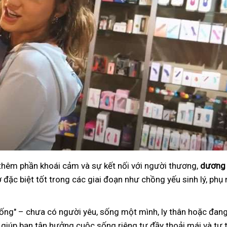
 thêm phần khoái cảm và sự kết nối với người thương,
dương 
đặc biệt tốt trong các giai đoạn như chồng yếu sinh lý, phụ 
ng" – chưa có người yêu, sống một mình, ly thân hoặc đang
 giúp bạn tận hưởng cuộc sống riêng tư đầy thoải mái và tự t