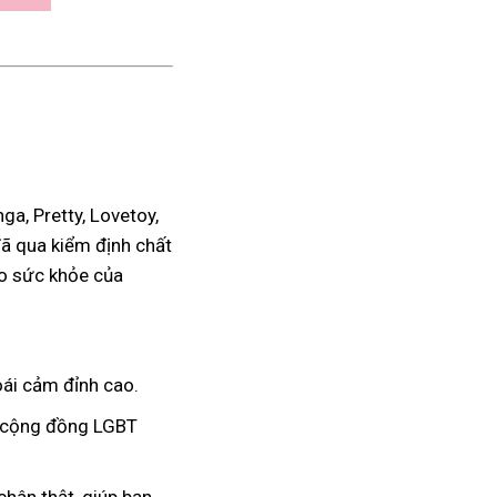
a, Pretty, Lovetoy,
đã qua kiểm định chất
ho sức khỏe của
ái cảm đỉnh cao.
à cộng đồng LGBT