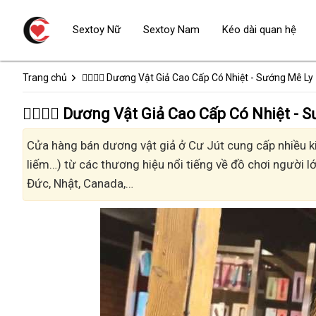
Sextoy Nữ
Sextoy Nam
Kéo dài quan hệ
Trang chủ
👩‍❤️‍💋‍👨 Dương Vật Giả Cao Cấp Có Nhiệt - Sướng Mê Ly
👩‍❤️‍💋‍👨 Dương Vật Giả Cao Cấp Có Nhiệt 
Cửa hàng bán dương vật giả ở Cư Jút cung cấp nhiều kiể
liếm…) từ các thương hiệu nổi tiếng về đồ chơi người lớ
Đức, Nhật, Canada,…