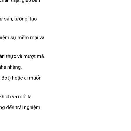
chân thật, giúp bạn
 sàn, tường, tạo
nghiệm sự mềm mại và
hân thực và mượt mà.
 nhẹ nhàng.
, Bot) hoặc ai muốn
hích và mới lạ.
ang đến trải nghiệm