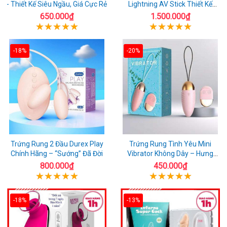
- Thiết Kế Siêu Ngầu, Giá Cực Rẻ
Lightning AV Stick Thiết Kế
Thông Minh
650.000₫
1.500.000₫
-18%
-20%
Trứng Rung 2 Đầu Durex Play
Trứng Rung Tình Yêu Mini
Chính Hãng – “Sướng” Đã Đời
Vibrator Không Dây – Hưng
Phấn Mọi Nơi
800.000₫
450.000₫
-18%
-13%