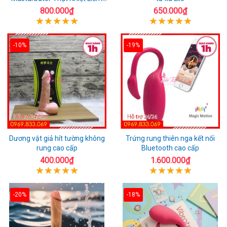
Rung
800.000₫
650.000₫
-10%
-19%
Dương vật giả hít tường không
Trứng rung thiên nga kết nối
rung cao cấp
Bluetooth cao cấp
400.000₫
1.600.000₫
-20%
-18%