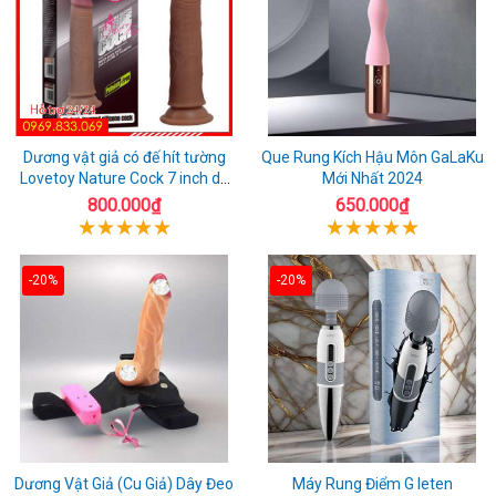
Dương vật giả có đế hít tường
Que Rung Kích Hậu Môn GaLaKu
Lovetoy Nature Cock 7 inch da
Mới Nhất 2024
đen
800.000₫
650.000₫
-20%
-20%
Dương Vật Giả (Cu Giả) Dây Đeo
Máy Rung Điểm G leten