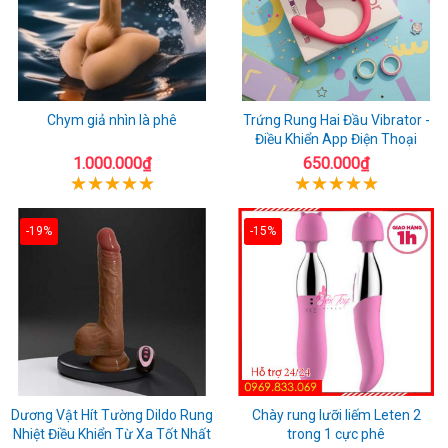
Chym giả nhìn là phê
Trứng Rung Hai Đầu Vibrator -
Điều Khiển App Điện Thoại
1.000.000₫
650.000₫
-19%
-15%
Dương Vật Hít Tường Dildo Rung
Chày rung lưỡi liếm Leten 2
Nhiệt Điều Khiển Từ Xa Tốt Nhất
trong 1 cực phê