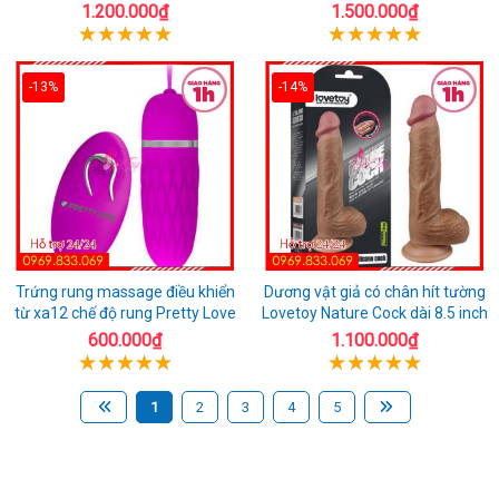
1.200.000₫
1.500.000₫
-13%
-14%
Trứng rung massage điều khiển
Dương vật giả có chân hít tường
từ xa12 chế độ rung Pretty Love
Lovetoy Nature Cock dài 8.5 inch
600.000₫
1.100.000₫
1
2
3
4
5