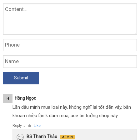
Hồng Ngọc
H
Lần dầu mình mua loai này, không nghĩ lại tốt đến vậy, băn
khoan nhiều lần k dám mua, ace tin tưởng shop này
Reply
Like
●
BS Thanh Thảo
ADMIN