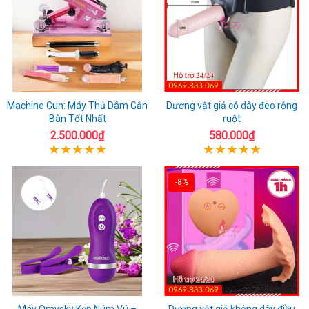
Machine Gun: Máy Thủ Dâm Gắn
Dương vật giả có dây đeo rỗng
Bàn Tốt Nhất
ruột
2.500.000₫
580.000₫
-8%
Máy Omysky Kẹp Núm Vú –
Dương vật giả không dây điều