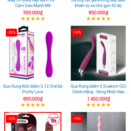
Cảm Giác Mạnh Mẽ
khiển từ xa nhỏ gọn 42 độ
500.000₫
850.000₫
-20%
-16%
Que Rung Kích Điểm G 12 Chế Độ
Que Rung Điểm G Svakom CiCi
Pretty Love
Chính Hãng - Nóng Nhất Hiện
Nay
800.000₫
1.450.000₫
-20%
-19%