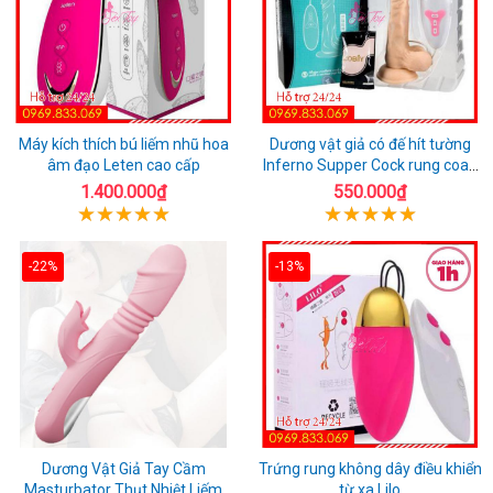
Máy kích thích bú liếm nhũ hoa
Dương vật giả có đế hít tường
âm đạo Leten cao cấp
Inferno Supper Cock rung coay
7 chế độ
1.400.000₫
550.000₫
-22%
-13%
Dương Vật Giả Tay Cầm
Trứng rung không dây điều khiển
Masturbator Thụt Nhiệt Liếm
từ xa Lilo