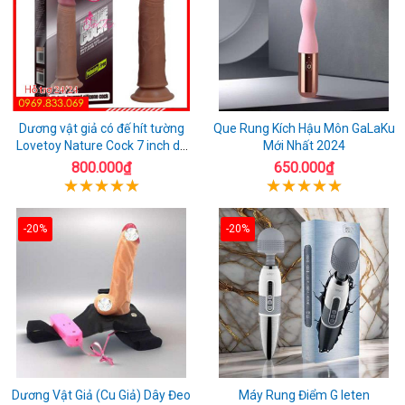
Dương vật giả có đế hít tường
Que Rung Kích Hậu Môn GaLaKu
Lovetoy Nature Cock 7 inch da
Mới Nhất 2024
đen
800.000₫
650.000₫
-20%
-20%
Dương Vật Giả (Cu Giả) Dây Đeo
Máy Rung Điểm G leten