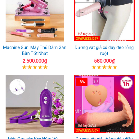
Machine Gun: Máy Thủ Dâm Gắn
Dương vật giả có dây đeo rỗng
Bàn Tốt Nhất
ruột
2.500.000₫
580.000₫
-8%
Máy Omysky Kẹp Núm Vú –
Dương vật giả không dây điều