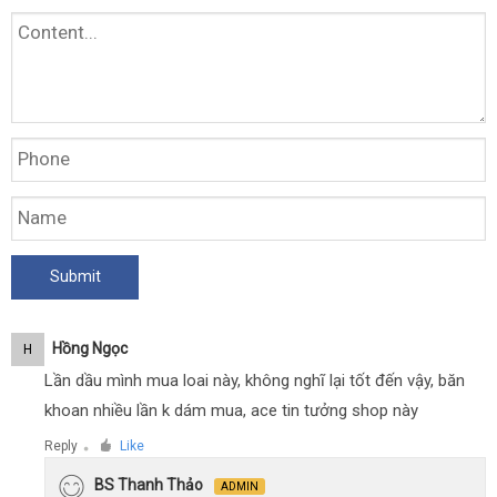
Hồng Ngọc
H
Lần dầu mình mua loai này, không nghĩ lại tốt đến vậy, băn
khoan nhiều lần k dám mua, ace tin tưởng shop này
Reply
Like
●
BS Thanh Thảo
ADMIN