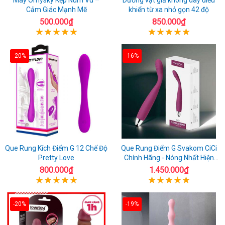
Cảm Giác Mạnh Mẽ
khiển từ xa nhỏ gọn 42 độ
500.000₫
850.000₫
-20%
-16%
Que Rung Kích Điểm G 12 Chế Độ
Que Rung Điểm G Svakom CiCi
Pretty Love
Chính Hãng - Nóng Nhất Hiện
Nay
800.000₫
1.450.000₫
-20%
-19%