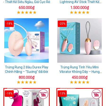
- Thiết Kế Siêu Ngầu, Giá Cực Rẻ
Lightning AV Stick Thiết Kế
Thông Minh
650.000₫
1.500.000₫
-18%
-20%
Trứng Rung 2 Đầu Durex Play
Trứng Rung Tình Yêu Mini
Chính Hãng – “Sướng” Đã Đời
Vibrator Không Dây – Hưng
Phấn Mọi Nơi
800.000₫
450.000₫
-18%
-13%