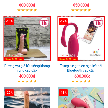
Rung
800.000₫
650.000₫
-10%
-19%
Dương vật giả hít tường không
Trứng rung thiên nga kết nối
rung cao cấp
Bluetooth cao cấp
400.000₫
1.600.000₫
-20%
-18%