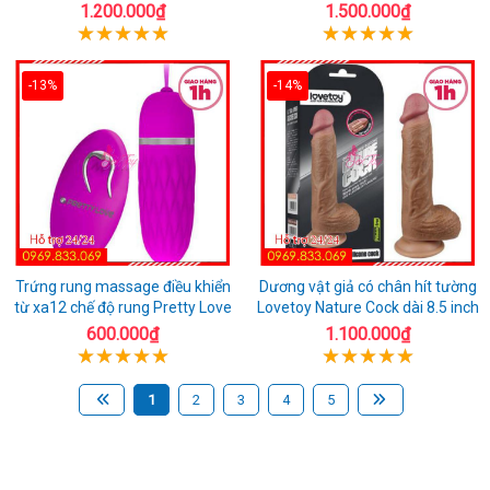
1.200.000₫
1.500.000₫
-13%
-14%
Trứng rung massage điều khiển
Dương vật giả có chân hít tường
từ xa12 chế độ rung Pretty Love
Lovetoy Nature Cock dài 8.5 inch
600.000₫
1.100.000₫
1
2
3
4
5