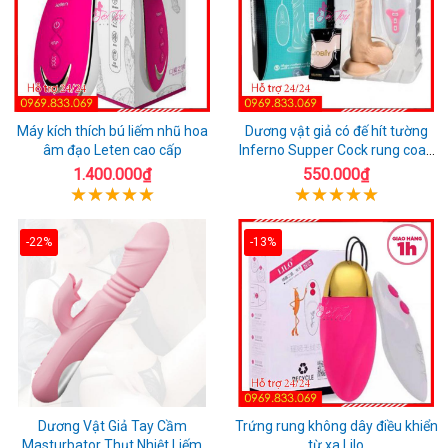
Máy kích thích bú liếm nhũ hoa
Dương vật giả có đế hít tường
âm đạo Leten cao cấp
Inferno Supper Cock rung coay
7 chế độ
1.400.000₫
550.000₫
-22%
-13%
Dương Vật Giả Tay Cầm
Trứng rung không dây điều khiển
Masturbator Thụt Nhiệt Liếm
từ xa Lilo