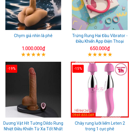
Chym giả nhìn là phê
Trứng Rung Hai Đầu Vibrator -
Điều Khiển App Điện Thoại
1.000.000₫
650.000₫
-19%
-15%
Dương Vật Hít Tường Dildo Rung
Chày rung lưỡi liếm Leten 2
Nhiệt Điều Khiển Từ Xa Tốt Nhất
trong 1 cực phê